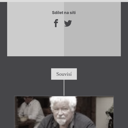
Sdílet na síti
Souvisí