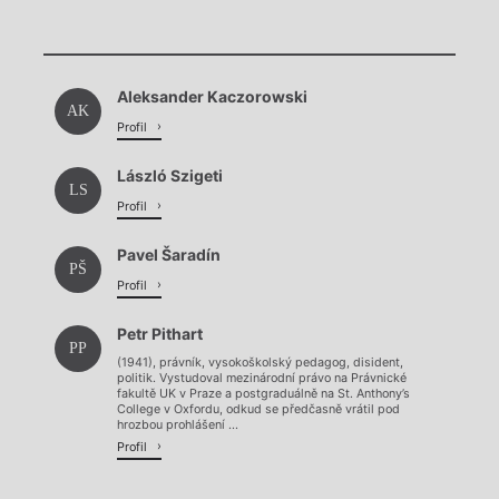
Chviličku.
Chviličku.
Načítá se.
Aleksander Kaczorowski
Načítá se.
AK
Profil
László Szigeti
LS
Profil
Pavel Šaradín
PŠ
Profil
Petr Pithart
PP
(1941), právník, vysokoškolský pedagog, disident,
politik. Vystudoval mezinárodní právo na Právnické
fakultě UK v Praze a postgraduálně na St. Anthony’s
College v Oxfordu, odkud se předčasně vrátil pod
hrozbou prohlášení ...
Profil