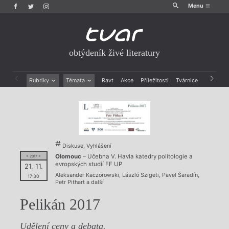
Menu
obtýdeník živé literatury
Rubriky
Témata
Ravt
Akce
Příležitosti
Tvárnice
Archiv
Beletrie
Ženy v katolické literatuře
Drobná publicistika
Právě vychází
Esejistika
Mauzoleum
Recenze a reflexe
Divadlo
Reportáže
Historie kolonialismu
Diskuse, Vyhlášení
Rozhovory
Dokument
Olomouc
– Učebna V. Havla katedry politologie a
= 2017 =
Výroční ceny
evropských studií FF UP
21. 11.
Aleksander Kaczorowski
,
László Szigeti
,
Pavel Šaradín
,
17:30
Petr Pithart
a další
Pelikán 2017
Udělení ceny a debata.