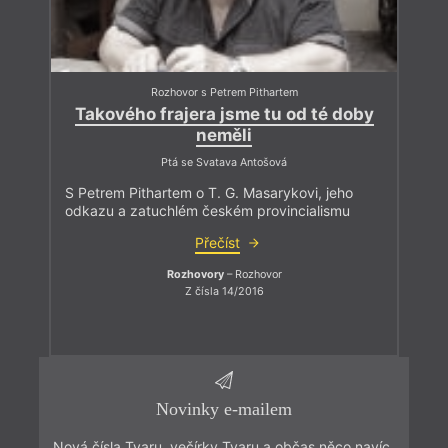
Rozhovor s Petrem Pithartem
Takového frajera jsme tu od té doby
neměli
Ptá se Svatava Antošová
S Petrem Pithartem o T. G. Masarykovi, jeho
odkazu a zatuchlém českém provincialismu
Přečíst
Rozhovory
– Rozhovor
Z čísla 14/2016
Novinky e-mailem
Nová čísla Tvaru, večírky Tvaru a občas něco navíc.