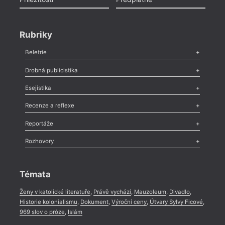
Rubriky
Beletrie
Poezie
,
Próza
,
Dokumenty
,
Drama
,
Celá rubrika
Drobná publicistika
Odlesk
,
Zasláno
,
Nezařazené
,
Novinky v Tvaru
,
Slovo
,
Výročí
,
Esejistika
Nekrolog
,
Glosa
,
Sloupek
,
Pozvánka
,
Literární soutěž
,
Komentář
,
Celá rubrika
Esej
,
Pádlo
,
Úvaha
,
Texty
,
Studie
,
Celá rubrika
Recenze a reflexe
Recenze
,
Dvakrát
,
Horké párky
,
969 slov o próze
,
Reportáže
Méně slov o próze
,
Celá rubrika
Literární zítřky
,
Reportáž
,
Literární život
,
Divadlo
,
Kritický ohlas
,
Rozhovory
Celá rubrika
Rozhovor
,
Anketa
,
Celá rubrika
Témata
Ženy v katolické literatuře
,
Právě vychází
,
Mauzoleum
,
Divadlo
,
Historie kolonialismu
,
Dokument
,
Výroční ceny
,
Útvary Sylvy Ficové
,
969 slov o próze
,
Islám