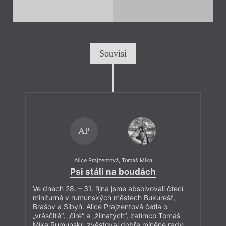
Souvisí
AP
Alice Prajzentová
,
Tomáš Míka
Psi stáli na boudách
Ve dnech 28. – 31. října jsme absolvovali čtecí
miniturné v rumunských městech Bukurešť,
Brašov a Sibyň. Alice Prajzentová četla o
„vrásčité“, „čiré“ a „žilnatých“, zatímco Tomáš
Míka Rumunsku zvěstoval dobře míněné rady