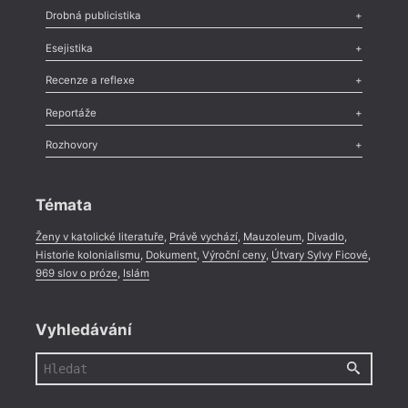
Poezie
,
Próza
,
Dokumenty
,
Drama
,
Celá rubrika
Drobná publicistika
Odlesk
,
Zasláno
,
Nezařazené
,
Novinky v Tvaru
,
Slovo
,
Výročí
,
Esejistika
Nekrolog
,
Glosa
,
Sloupek
,
Pozvánka
,
Literární soutěž
,
Komentář
,
Celá rubrika
Esej
,
Pádlo
,
Úvaha
,
Texty
,
Studie
,
Celá rubrika
Recenze a reflexe
Recenze
,
Dvakrát
,
Horké párky
,
969 slov o próze
,
Reportáže
Méně slov o próze
,
Celá rubrika
Literární zítřky
,
Reportáž
,
Literární život
,
Divadlo
,
Kritický ohlas
,
Rozhovory
Celá rubrika
Rozhovor
,
Anketa
,
Celá rubrika
Témata
Ženy v katolické literatuře
,
Právě vychází
,
Mauzoleum
,
Divadlo
,
Historie kolonialismu
,
Dokument
,
Výroční ceny
,
Útvary Sylvy Ficové
,
969 slov o próze
,
Islám
Vyhledávání