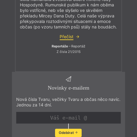
Hospodyně. Rumunské publikum k nám oběma
bylo vstřícné, neb vše slyšelo ve skvělém
překladu Mircey Dana Duty. Celá naše výprava
překypovala roztodivnými situacemi a emoce
občas (po vzoru tamních psů) stály na boudách.
Přečíst
Reportáže
– Reportáž
Z čísla 21/2015
Novinky e-mailem
Nová čísla Tvaru, večírky Tvaru a občas něco navíc.
Jednou za 14 dní.
Odebírat