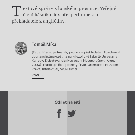
T
extové zprávy z loňského prosince. Veřejné
čtení básníka, textaře, performera a
překladatele z angličtiny.
Chviličku.
Tomáš Míka
Načítá se.
(1959, Praha) je básník, prozaik a překladatel. Absolvoval
obor angličtina–čeština na Filozofické fakultě Univerzity
Karlovy. Debutoval sbírkou básní Nucený výsek (Argo,
2003). Publikuje časopisecky (Tvar, Orientace LN, Salon
Práva, Intelektuál, Souvislosti, ...
Profil
Sdílet na síti