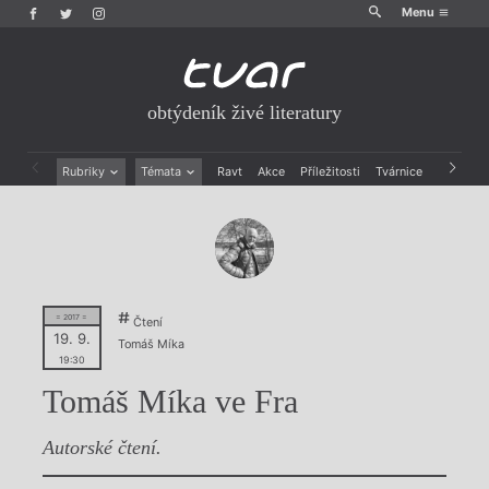
Menu
obtýdeník živé literatury
Rubriky
Témata
Ravt
Akce
Příležitosti
Tvárnice
Archiv
Beletrie
Ženy v katolické literatuře
Drobná publicistika
Právě vychází
Esejistika
Mauzoleum
Recenze a reflexe
Divadlo
Reportáže
Historie kolonialismu
Rozhovory
Dokument
= 2017 =
Čtení
19. 9.
Výroční ceny
Tomáš Míka
19:30
Tomáš Míka ve Fra
Autorské čtení.