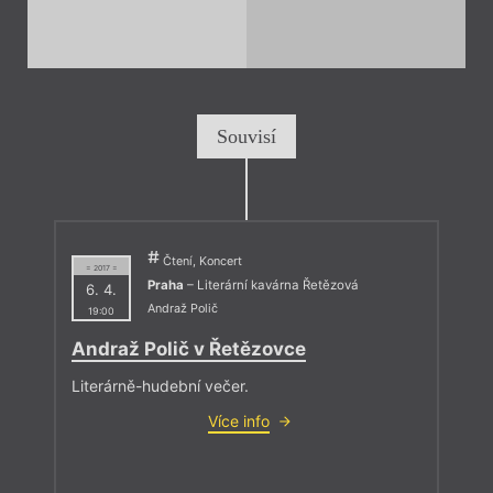
Souvisí
Čtení, Koncert
= 2017 =
Praha
– Literární kavárna Řetězová
6. 4.
Andraž Polič
19:00
Andraž Polič v Řetězovce
Literárně-hudební večer.
Více info