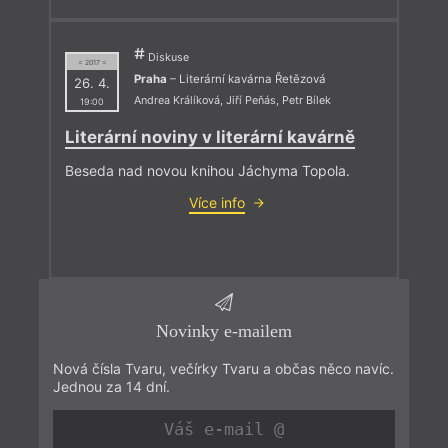
Diskuse
= 2017 =
Praha
– Literární kavárna Řetězová
26. 4.
Andrea Králíková
,
Jiří Peňás
,
Petr Bílek
19:00
Literární noviny v literární kavárně
Beseda nad novou knihou Jáchyma Topola.
Více info
Novinky e-mailem
Nová čísla Tvaru, večírky Tvaru a občas něco navíc.
Jednou za 14 dní.