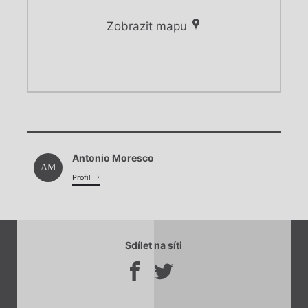
Zobrazit mapu
Chviličku.
Chviličku.
Načítá se.
Antonio Moresco
Načítá se.
AM
Profil
Sdílet na síti