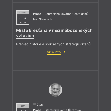
= 2017 =
Praha
– Dobročinná kavárna Cesta domů
23. 4.
Ivan Štampach
19:00
Místo křesťana v mezináboženských
vztazích
Přehled historie a současných strategií vztahů.
Více info
Čtení
= 2017 =
Praha
– Literární kavárna Řetězová
24. 4.