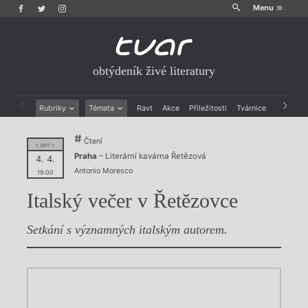
Menu
obtýdeník živé literatury
Rubriky
Témata
Ravt
Akce
Příležitosti
Tvárnice
Archiv
Beletrie
Ženy v katolické literatuře
Čtení
Drobná publicistika
Právě vychází
= 2017 =
Praha
– Literární kavárna Řetězová
Esejistika
Mauzoleum
4. 4.
Antonio Moresco
Recenze a reflexe
Divadlo
19:00
Reportáže
Historie kolonialismu
Italský večer v Řetězovce
Rozhovory
Dokument
Výroční ceny
Setkání s významných italským autorem.