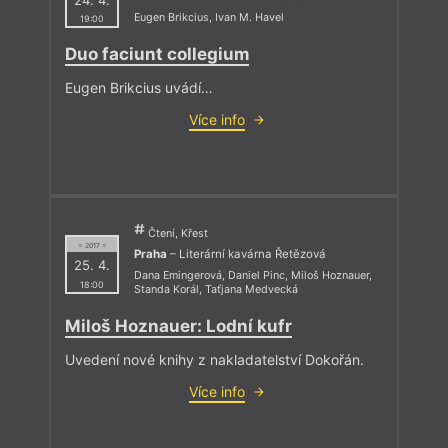
Eugen Brikcius
,
Ivan M. Havel
19:00
Duo faciunt collegium
Eugen Brikcius uvádí…
Více info
Čtení, Křest
= 2017 =
Praha
– Literární kavárna Řetězová
25. 4.
Dana Emingerová
,
Daniel Pinc
,
Miloš Hoznauer
,
18:00
Standa Korál
,
Taťjana Medvecká
Miloš Hoznauer: Lodní kufr
Uvedení nové knihy z nakladatelství Dokořán.
Více info