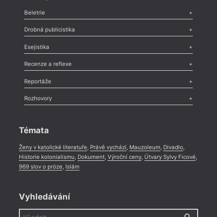
Beletrie
Poezie
,
Próza
,
Dokumenty
,
Drama
,
Celá rubrika
Drobná publicistika
Odlesk
,
Zasláno
,
Nezařazené
,
Novinky v Tvaru
,
Slovo
,
Výročí
,
Esejistika
Nekrolog
,
Glosa
,
Sloupek
,
Pozvánka
,
Literární soutěž
,
Komentář
,
Celá rubrika
Esej
,
Pádlo
,
Úvaha
,
Texty
,
Studie
,
Celá rubrika
Recenze a reflexe
Recenze
,
Dvakrát
,
Horké párky
,
969 slov o próze
,
Reportáže
Méně slov o próze
,
Celá rubrika
Literární zítřky
,
Reportáž
,
Literární život
,
Divadlo
,
Kritický ohlas
,
Rozhovory
Celá rubrika
Rozhovor
,
Anketa
,
Celá rubrika
Témata
Ženy v katolické literatuře
,
Právě vychází
,
Mauzoleum
,
Divadlo
,
Historie kolonialismu
,
Dokument
,
Výroční ceny
,
Útvary Sylvy Ficové
,
969 slov o próze
,
Islám
Vyhledávání