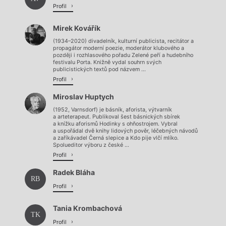
Profil
Mirek Kovářík
(1934–2020) divadelník, kulturní publicista, recitátor a
propagátor moderní poezie, moderátor klubového a
později i rozhlasového pořadu Zelené peří a hudebního
festivalu Porta. Knižně vydal souhrn svých
publicistických textů pod názvem ...
Profil
Miroslav Huptych
(1952, Varnsdorf) je básník, aforista, výtvarník
a arteterapeut. Publikoval šest básnických sbírek
a knížku aforismů Hodinky s ohňostrojem. Vybral
a uspořádal dvě knihy lidových pověr, léčebných návodů
a zaříkávadel Černá slepice a Kdo pije vlčí mlíko.
Spolueditor výboru z české ...
Profil
Radek Bláha
RB
Profil
Tania Krombachová
TK
Profil