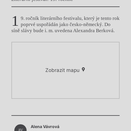
1
9. ročník literárního festivalu, který je tento rok
poprvé uspořádán jako česko-německý. Do
síně slávy bude i. m. uvedena Alexandra Berková.
Zobrazit mapu
Chviličku.
Chviličku.
Načítá se.
Alena Vávrová
Načítá se.
AV