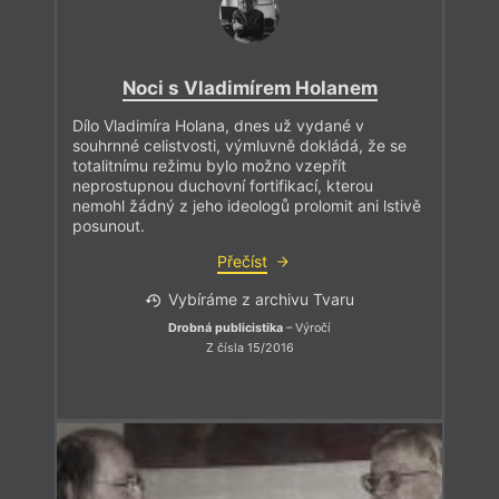
Noci s Vladimírem Holanem
Dílo Vladimíra Holana, dnes už vydané v
souhrnné celistvosti, výmluvně dokládá, že se
totalitnímu režimu bylo možno vzepřít
neprostupnou duchovní fortifikací, kterou
nemohl žádný z jeho ideologů prolomit ani lstivě
posunout.
Přečíst
Vybíráme z archivu Tvaru
Drobná publicistika
– Výročí
Z čísla 15/2016