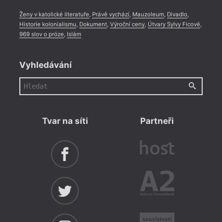
Ženy v katolické literatuře
,
Právě vychází
,
Mauzoleum
,
Divadlo
,
Historie kolonialismu
,
Dokument
,
Výroční ceny
,
Útvary Sylvy Ficové
,
969 slov o próze
,
Islám
Vyhledávání
Tvar na síti
Partneři