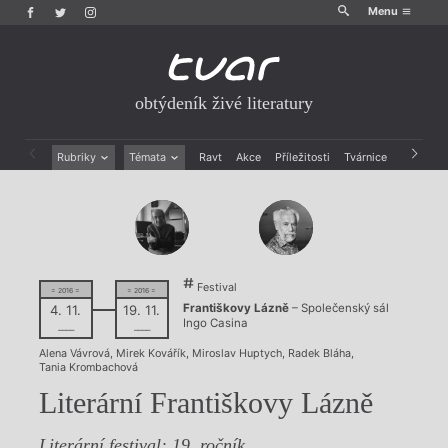
Menu
obtýdeník živé literatury
Rubriky
Témata
Ravt
Akce
Příležitosti
Tvárnice
Archiv
Beletrie
Ženy v katolické literatuře
Drobná publicistika
Právě vychází
Esejistika
Mauzoleum
Recenze a reflexe
Divadlo
Reportáže
Historie kolonialismu
Festival
Rozhovory
Dokument
= 2016 =
= 2016 =
Františkovy Lázně
– Společenský sál
4. 11.
19. 11.
Výroční ceny
Ingo Casina
––––
––––
Alena Vávrová
,
Mirek Kovářík
,
Miroslav Huptych
,
Radek Bláha
,
Tania Krombachová
Literární Františkovy Lázně
Literární festival: 19. ročník.