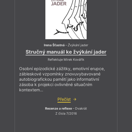
Irena Šťastná
–
Žvýkání jader
Stručný manuál ke žvýkání jader
Reflektuje Mirek Kovářík
Osobní epizodické zážitky, emotivní erupce,
zábleskové vzpomínky znovuvybavované
autobiografickou pamětí jako informativní
zásoba k projekci ovlivněné situačním
kontextem…
Přečíst
Recenze a reflexe
– Dvakrát
Z čísla 7/2016