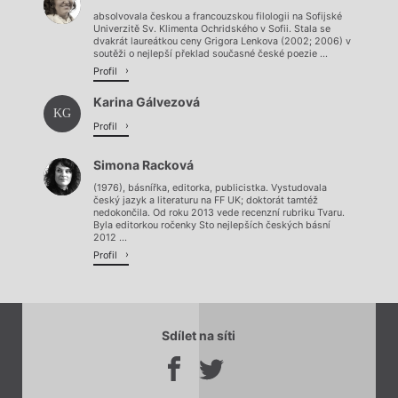
absolvovala českou a francouzskou filologii na Sofijské
Univerzitě Sv. Klimenta Ochridského v Sofii. Stala se
dvakrát laureátkou ceny Grigora Lenkova (2002; 2006) v
soutěži o nejlepší překlad současné české poezie ...
Profil
Karina Gálvezová
KG
Profil
Simona Racková
(1976), básnířka, editorka, publicistka. Vystudovala
český jazyk a literaturu na FF UK; doktorát tamtéž
nedokončila. Od roku 2013 vede recenzní rubriku Tvaru.
Byla editorkou ročenky Sto nejlepších českých básní
2012 ...
Profil
Sdílet na síti