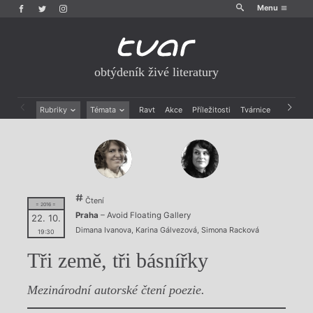
Menu
obtýdeník živé literatury
Rubriky
Témata
Ravt
Akce
Příležitosti
Tvárnice
Archiv
Beletrie
Ženy v katolické literatuře
Drobná publicistika
Právě vychází
Esejistika
Mauzoleum
Recenze a reflexe
Divadlo
Reportáže
Historie kolonialismu
Čtení
Rozhovory
Dokument
= 2016 =
Praha
– Avoid Floating Gallery
22. 10.
Výroční ceny
Dimana Ivanova
,
Karina Gálvezová
,
Simona Racková
19:30
Tři země, tři básnířky
Mezinárodní autorské čtení poezie.