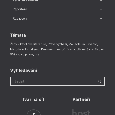
Recenze a reflexe
Recenze
,
Dvakrát
,
Horké párky
,
969 slov o próze
,
Reportáže
Méně slov o próze
,
Celá rubrika
Literární zítřky
,
Reportáž
,
Literární život
,
Divadlo
,
Kritický ohlas
,
Rozhovory
Celá rubrika
Rozhovor
,
Anketa
,
Celá rubrika
Témata
Ženy v katolické literatuře
,
Právě vychází
,
Mauzoleum
,
Divadlo
,
Historie kolonialismu
,
Dokument
,
Výroční ceny
,
Útvary Sylvy Ficové
,
969 slov o próze
,
Islám
Vyhledávání
Tvar na síti
Partneři