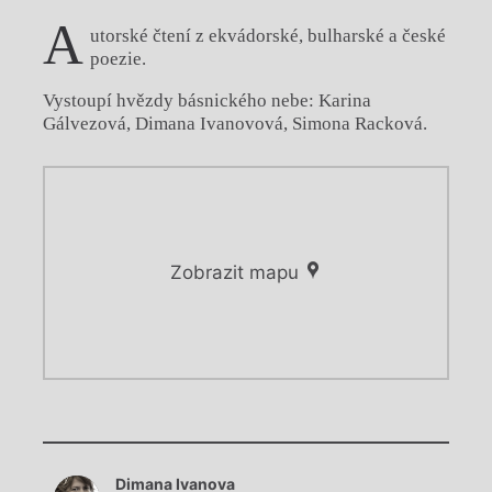
A
utorské čtení z ekvádorské, bulharské a české
poezie.
Vystoupí hvězdy básnického nebe: Karina
Gálvezová, Dimana Ivanovová, Simona Racková.
Zobrazit mapu
Chviličku.
Chviličku.
Načítá se.
Dimana Ivanova
Načítá se.