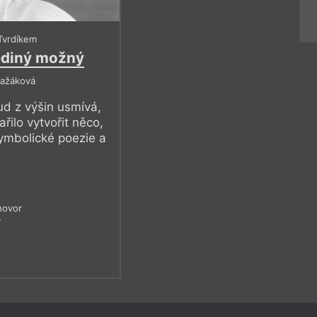
Tvrdíkem
jediný možný
ražáková
d z výšin usmívá,
řilo vytvořit něco,
ymbolické poezie a
hovor
7