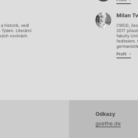
Milan Tv
 a historik, vedl
(1953), čes
 Týden. Literární
2017 působ
ových novinách.
fakulty Uni
ředitelem.
germanistik
Profil
Odkazy
goethe.de