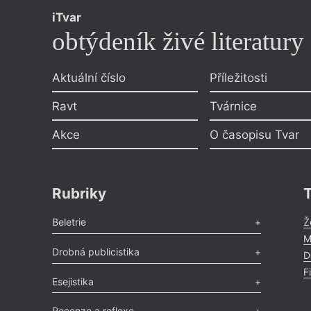
iTvar
obtýdeník živé literatury
Aktuální číslo
Příležitosti
Ravt
Tvárnice
Akce
O časopisu Tvar
Rubriky
Beletrie
Ž
M
Poezie
,
Próza
,
Dokumenty
,
Drama
,
Celá rubrika
Drobná publicistika
D
F
Odlesk
,
Zasláno
,
Nezařazené
,
Novinky v Tvaru
,
Slovo
,
Esejistika
Výročí
,
Nekrolog
,
Glosa
,
Sloupek
,
Pozvánka
,
Literární soutěž
,
Komentář
,
Celá rubrika
Esej
,
Pádlo
,
Úvaha
,
Texty
,
Studie
,
Celá rubrika
Recenze a reflexe