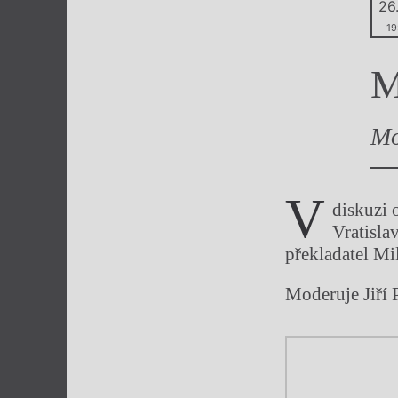
26.
Výroční cen
19
M
Mo
V
diskuzi 
Vratisla
překladatel Mi
Moderuje Jiří 