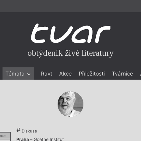
obtýdeník živé literatury
Témata
Ravt
Akce
Příležitosti
Tvárnice
ické literatuře
icistika
zí
eflexe
onialismu
Diskuse
016 =
Praha
– Goethe Institut