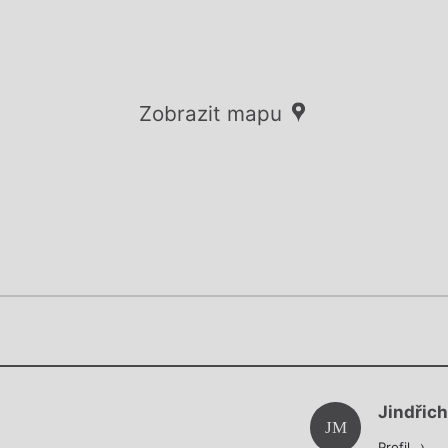
Zobrazit mapu
Chviličku.
Chviličku.
Načítá se.
Jindřic
Načítá se.
JM
Profil