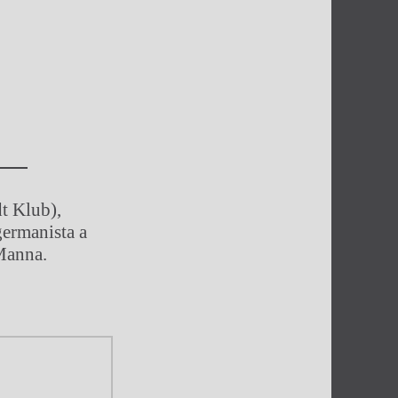
t Klub),
germanista a
 Manna.