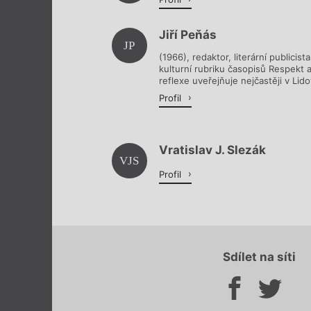
Jiří Peňás
JP
(1966), redaktor, literární publicista
kulturní rubriku časopisů Respekt a
reflexe uveřejňuje nejčastěji v Lid
Profil
Vratislav J. Slezák
VJS
Profil
Sdílet na síti