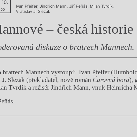
 10.
Ivan Pfeifer
,
Jindřich Mann
,
Jiří Peňás
,
Milan Tvrdík
,
y
:00
Vratislav J. Slezák
annové – česká historie
derovaná diskuze o bratrech Mannech.
o bratrech Mannech vystoupí: Ivan Pfeifer (Humbold
v J. Slezák (překladatel, nově román
Čarovná hora
), 
lan Tvrdík a režisér Jindřich Mann, vnuk Heinricha
Peňás.