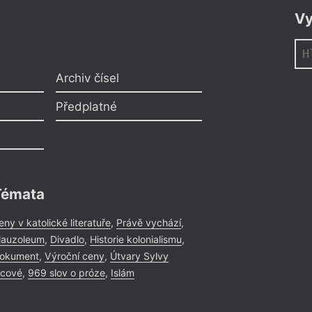
Vy
Archiv čísel
Předplatné
Témata
eny v katolické literatuře
,
Právě vychází
,
auzoleum
,
Divadlo
,
Historie kolonialismu
,
okument
,
Výroční ceny
,
Útvary Sylvy
icové
,
969 slov o próze
,
Islám