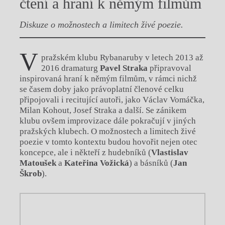
čtení a hraní k němým filmům
Diskuze o možnostech a limitech živé poezie.
V
pražském klubu Rybanaruby v letech 2013 až
2016 dramaturg
Pavel Straka
připravoval
inspirovaná hraní k němým filmům, v rámci nichž
se časem doby jako právoplatní členové celku
připojovali i recitující autoři, jako Václav Vomáčka,
Milan Kohout, Josef Straka a další. Se zánikem
klubu ovšem improvizace dále pokračují v jiných
pražských klubech. O možnostech a limitech živé
poezie v tomto kontextu budou hovořit nejen otec
koncepce, ale i někteří z hudebníků (
Vlastislav
Matoušek
a
Kateřina Vožická
) a básníků (
Jan
Škrob
).