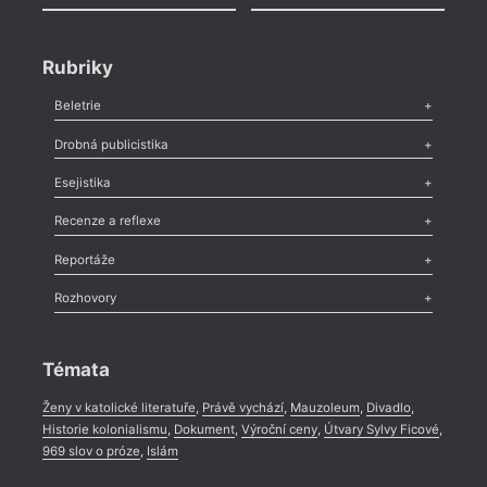
Rubriky
Beletrie
Poezie
,
Próza
,
Dokumenty
,
Drama
,
Celá rubrika
Drobná publicistika
Odlesk
,
Zasláno
,
Nezařazené
,
Novinky v Tvaru
,
Slovo
,
Výročí
,
Esejistika
Nekrolog
,
Glosa
,
Sloupek
,
Pozvánka
,
Literární soutěž
,
Komentář
,
Celá rubrika
Esej
,
Pádlo
,
Úvaha
,
Texty
,
Studie
,
Celá rubrika
Recenze a reflexe
Recenze
,
Dvakrát
,
Horké párky
,
969 slov o próze
,
Reportáže
Méně slov o próze
,
Celá rubrika
Literární zítřky
,
Reportáž
,
Literární život
,
Divadlo
,
Kritický ohlas
,
Rozhovory
Celá rubrika
Rozhovor
,
Anketa
,
Celá rubrika
Témata
Ženy v katolické literatuře
,
Právě vychází
,
Mauzoleum
,
Divadlo
,
Historie kolonialismu
,
Dokument
,
Výroční ceny
,
Útvary Sylvy Ficové
,
969 slov o próze
,
Islám