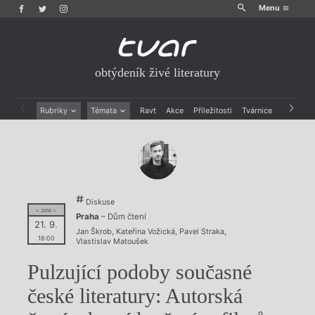
Menu
obtýdeník živé literatury
Rubriky
Témata
Ravt
Akce
Příležitosti
Tvárnice
Archiv
Beletrie
Ženy v katolické literatuře
Drobná publicistika
Právě vychází
Esejistika
Mauzoleum
Recenze a reflexe
Divadlo
Reportáže
Historie kolonialismu
Diskuse
Rozhovory
Dokument
= 2016 =
Praha
– Dům čtení
Výroční ceny
21. 9.
Jan Škrob
,
Kateřina Vožická
,
Pavel Straka
,
18:00
Vlastislav Matoušek
Pulzující podoby současné
české literatury: Autorská