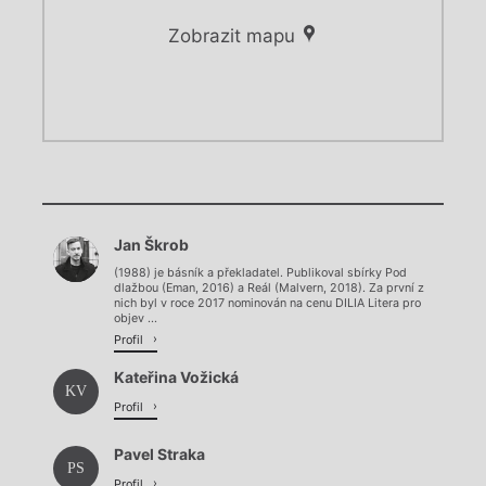
Zobrazit mapu
Chviličku.
Chviličku.
Načítá se.
Jan Škrob
Načítá se.
(1988) je básník a překladatel. Publikoval sbírky Pod
dlažbou (Eman, 2016) a Reál (Malvern, 2018). Za první z
nich byl v roce 2017 nominován na cenu DILIA Litera pro
objev ...
Profil
Kateřina Vožická
KV
Profil
Pavel Straka
PS
Profil