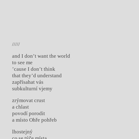
/////
and I don’t want the world
to see me
’cause I don’t think
that they’d understand
zapřísahat vás
subkulturní vjemy
zrýmovat crust
a chlast
povodí porodit
a místo Ohře pohřeb
lhostejný
co se týče místa