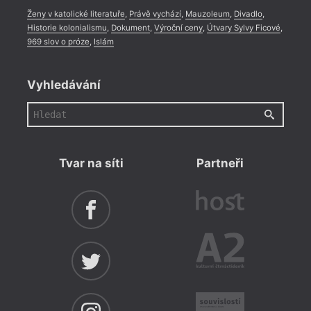
Ženy v katolické literatuře
,
Právě vychází
,
Mauzoleum
,
Divadlo
,
Historie kolonialismu
,
Dokument
,
Výroční ceny
,
Útvary Sylvy Ficové
,
969 slov o próze
,
Islám
Vyhledávání
Tvar na síti
Partneři