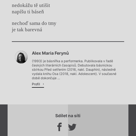
nedokážu tě utišit
napíšu ti báseň
nechoď sama do tmy
je tak barevná
Chviličku.
Alex Maria Ferynů
Načítá se.
(1993) je básnířka a performerka. Publikovala v řadě
českých literárních časopisů. Debutovala básnickou
sbírkou Před setřením (2016, nakl. Dauphin), následně
vydala knihu Osa (2018, nakl. Adolescent). V současné
době dokončuje ...
Profil
Sdílet na síti