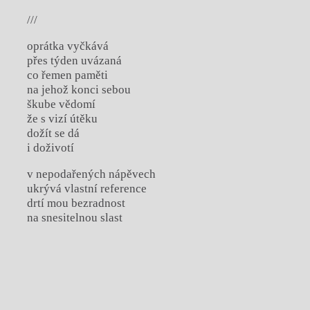
///
oprátka vyčkává
přes týden uvázaná
co řemen paměti
na jehož konci sebou
škube vědomí
že s vizí útěku
dožít se dá
i doživotí
v nepodařených nápěvech
ukrývá vlastní reference
drtí mou bezradnost
na snesitelnou slast