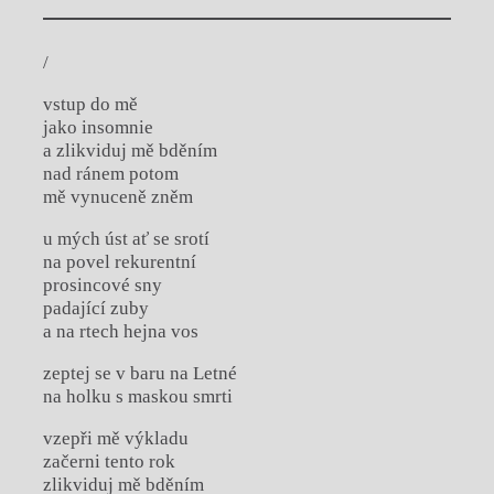
/
vstup do mě
jako insomnie
a zlikviduj mě bděním
nad ránem potom
mě vynuceně zněm
u mých úst ať se srotí
na povel rekurentní
prosincové sny
padající zuby
a na rtech hejna vos
zeptej se v baru na Letné
na holku s maskou smrti
vzepři mě výkladu
začerni tento rok
zlikviduj mě bděním