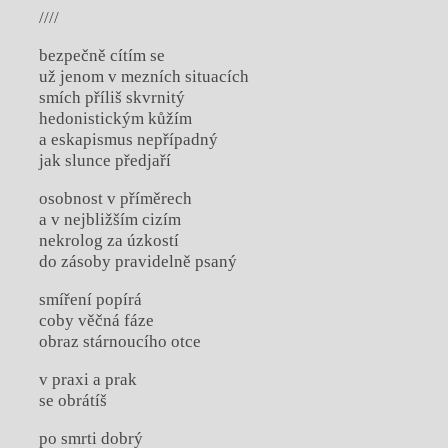
////
bezpečně cítím se
už jenom v mezních situacích
smích příliš skvrnitý
hedonistickým kůžím
a eskapismus nepřípadný
jak slunce předjaří
osobnost v příměrech
a v nejbližším cizím
nekrolog za úzkostí
do zásoby pravidelně psaný
smíření popírá
coby věčná fáze
obraz stárnoucího otce
v praxi a prak
se obrátíš
po smrti dobrý