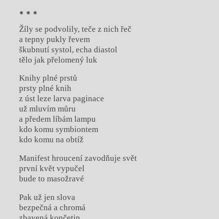
* * *
Žíly se podvolily, teče z nich řeč
a tepny pukly řevem
škubnutí systol, echa diastol
tělo jak přelomený luk
Knihy plné prstů
prsty plné knih
z úst leze larva paginace
už mluvím můru
a předem líbám lampu
kdo komu symbiontem
kdo komu na obtíž
Manifest hroucení zavodňuje svět
první květ vypučel
bude to masožravé
Pak už jen slova
bezpečná a chromá
zbavená končetin