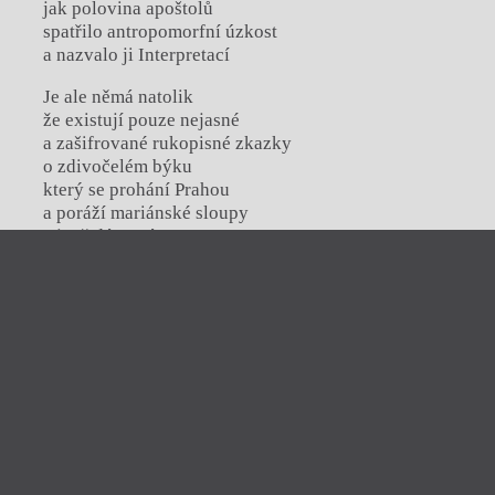
jak polovina apoštolů
spatřilo antropomorfní úzkost
a nazvalo ji Interpretací
Je ale němá natolik
že existují pouze nejasné
a zašifrované rukopisné zkazky
o zdivočelém býku
který se prohání Prahou
a poráží mariánské sloupy
a jenž dá popást se
náhodně přihlížejícím
Zavřít menu
přesto zřetelně potěšeným těm
již v básni jako na popravě:
selži, pojíme
iTvar
obtýdeník živé literatury
Lezu si po krku jak dennodenní brouk
s očima plnýma kopyt
Zavřít
Aktuální číslo
Tvárnice
* * *
Ravt
O časopisu Tvar
Sluch světa