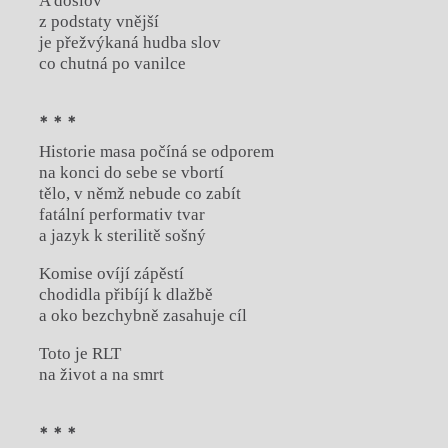
A doslov
z podstaty vnější
je přežvýkaná hudba slov
co chutná po vanilce
* * *
Historie masa počíná se odporem
na konci do sebe se vbortí
tělo, v němž nebude co zabít
fatální performativ tvar
a jazyk k sterilitě sošný
Komise ovíjí zápěstí
chodidla přibíjí k dlažbě
a oko bezchybně zasahuje cíl
Toto je RLT
na život a na smrt
* * *