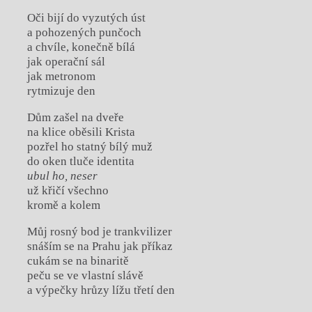
Oči bijí do vyzutých úst
a pohozených punčoch
a chvíle, konečně bílá
jak operační sál
jak metronom
rytmizuje den
Dům zašel na dveře
na klice oběsili Krista
pozřel ho statný bílý muž
do oken tluče identita
ubul ho, neser
už křičí všechno
kromě a kolem
Můj rosný bod je trankvilizer
snáším se na Prahu jak příkaz
cukám se na binaritě
peču se ve vlastní slávě
a výpečky hrůzy lížu třetí den