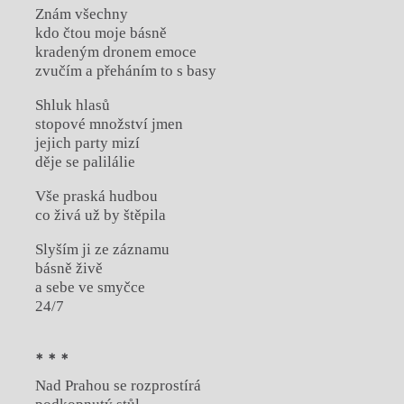
Znám všechny
kdo čtou moje básně
kradeným dronem emoce
zvučím a přeháním to s basy
Shluk hlasů
stopové množství jmen
jejich party mizí
děje se palilálie
Vše praská hudbou
co živá už by štěpila
Slyším ji ze záznamu
básně živě
a sebe ve smyčce
24/7
* * *
Nad Prahou se rozprostírá