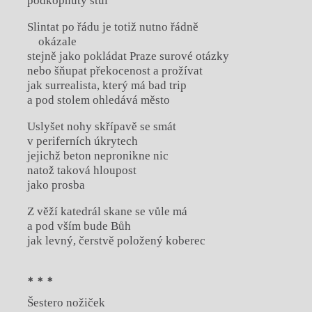
podkopnutý stůl
Slintat po řádu je totiž nutno řádně
okázale
stejně jako pokládat Praze surové otázky
nebo šňupat překocenost a prožívat
jak surrealista, který má bad trip
a pod stolem ohledává město
Uslyšet nohy skřípavě se smát
v periferních úkrytech
jejichž beton nepronikne nic
natož taková hloupost
jako prosba
Z věží katedrál skane se vůle má
a pod vším bude Bůh
jak levný, čerstvě položený koberec
* * *
Šestero nožiček