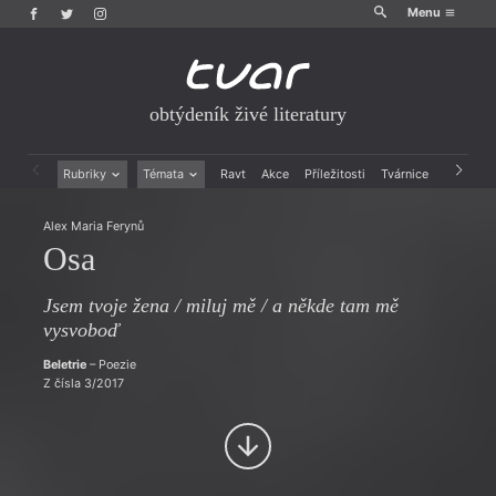
Menu
obtýdeník živé literatury
Rubriky
Témata
Ravt
Akce
Příležitosti
Tvárnice
Archiv
Beletrie
Ženy v katolické literatuře
Alex Maria Ferynů
Drobná publicistika
Právě vychází
Osa
Esejistika
Mauzoleum
Recenze a reflexe
Divadlo
Reportáže
Historie kolonialismu
Jsem tvoje žena / miluj mě / a někde tam mě
Rozhovory
Dokument
vysvoboď
Výroční ceny
Beletrie
– Poezie
Z čísla 3/2017