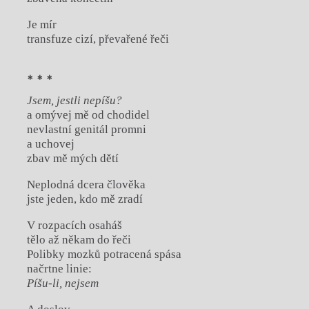
Je mír
transfuze cizí, převařené řeči
* * *
Jsem, jestli nepíšu?
a omývej mě od chodidel
nevlastní genitál promni
a uchovej
zbav mě mých dětí
Neplodná dcera člověka
jste jeden, kdo mě zradí
V rozpacích osaháš
tělo až někam do řeči
Polibky mozků potracená spása
načrtne linie:
Píšu-li, nejsem