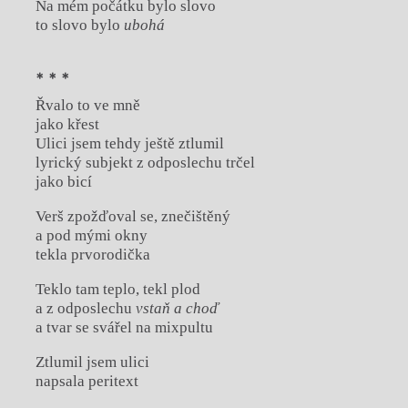
Na mém počátku bylo slovo
to slovo bylo
ubohá
* * *
Řvalo to ve mně
jako křest
Ulici jsem tehdy ještě ztlumil
lyrický subjekt z odposlechu trčel
jako bicí
Verš zpožďoval se, znečištěný
a pod mými okny
tekla prvorodička
Teklo tam teplo, tekl plod
a z odposlechu
vstaň a choď
a tvar se svářel na mixpultu
Ztlumil jsem ulici
napsala peritext