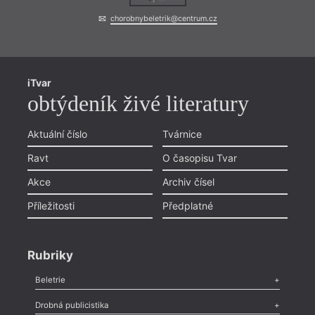
chorobnybeletrik@centrum.cz
iTvar
obtýdeník živé literatury
Aktuální číslo
Tvárnice
Ravt
O časopisu Tvar
Akce
Archiv čísel
Příležitosti
Předplatné
Rubriky
Beletrie
Poezie
,
Próza
,
Dokumenty
,
Drama
,
Celá rubrika
Drobná publicistika