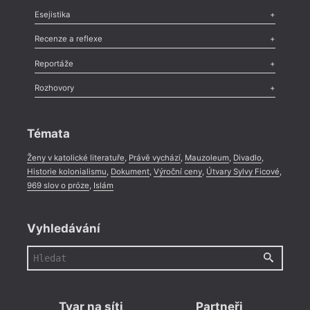
Odlesk
,
Zasláno
,
Nezařazené
,
Novinky v Tvaru
,
Slovo
,
Výročí
,
Esejistika
Nekrolog
,
Glosa
,
Sloupek
,
Pozvánka
,
Literární soutěž
,
Komentář
,
Celá rubrika
Esej
,
Pádlo
,
Úvaha
,
Texty
,
Studie
,
Celá rubrika
Recenze a reflexe
Recenze
,
Dvakrát
,
Horké párky
,
969 slov o próze
,
Reportáže
Méně slov o próze
,
Celá rubrika
Literární zítřky
,
Reportáž
,
Literární život
,
Divadlo
,
Kritický ohlas
,
Rozhovory
Celá rubrika
Rozhovor
,
Anketa
,
Celá rubrika
Témata
Ženy v katolické literatuře
,
Právě vychází
,
Mauzoleum
,
Divadlo
,
Historie kolonialismu
,
Dokument
,
Výroční ceny
,
Útvary Sylvy Ficové
,
969 slov o próze
,
Islám
Vyhledávání
Tvar na síti
Partneři