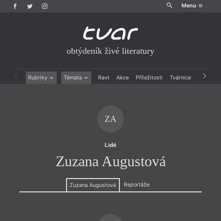
Menu
obtýdeník živé literatury
Rubriky
Témata
Ravt
Akce
Příležitosti
Tvárnice
Archiv
Beletrie
Ženy v katolické literatuře
Drobná publicistika
Právě vychází
Esejistika
Mauzoleum
ZA
Recenze a reflexe
Divadlo
Reportáže
Historie kolonialismu
Rozhovory
Dokument
Lidé
Výroční ceny
Zuzana Augustová
Reportáže
Zuzana Augustová