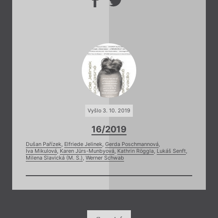
Vyšlo 3. 10. 2019
16/2019
Dušan Pařízek
,
Elfriede Jelinek
,
Gerda Poschmannová
,
Iva Mikulová
,
Karen Jürs-Munbyová
,
Kathrin Röggla
,
Lukáš Senft
,
Milena Slavická (M. S.)
,
Werner Schwab