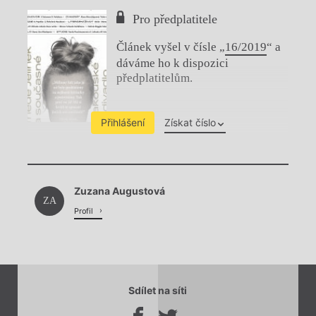
Pro předplatitele
Článek vyšel v čísle „
16/2019
“ a
dáváme ho k dispozici
předplatitelům.
Přihlášení
Získat číslo
Chviličku.
Zuzana Augustová
Načítá se.
ZA
Profil
Sdílet na síti