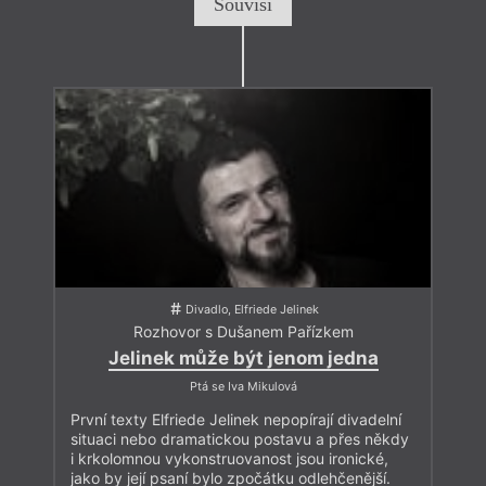
Souvisí
Divadlo, Elfriede Jelinek
Rozhovor s Dušanem Pařízkem
Jelinek může být jenom jedna
Ptá se Iva Mikulová
První texty Elfriede Jelinek nepopírají divadelní
situaci nebo dramatickou postavu a přes někdy
i krkolomnou vykonstruovanost jsou ironické,
jako by její psaní bylo zpočátku odlehčenější.