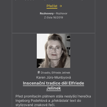
Přečíst
Rozhovory
– Rozhovor
Z čísla 16/2019
Divadlo, Elfriede Jelinek
Karen Jürs-Munbyová
Inscenační tradice děl Elfriede
Jelinek
Před promítacím plátnem stála neslyšící herečka
Ingeborg Podehlová a ‚překládala‘ text do
stylizované znakové řeči.