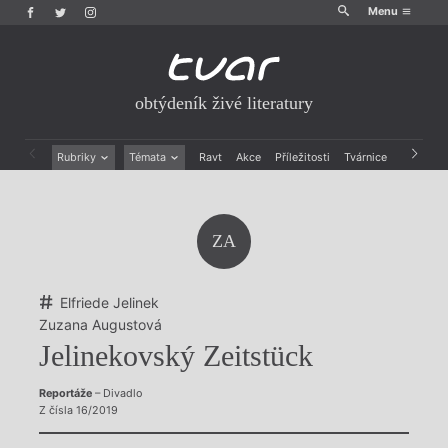
Menu
obtýdeník živé literatury
Rubriky
Témata
Ravt
Akce
Příležitosti
Tvárnice
Archiv
Beletrie
Ženy v katolické literatuře
Drobná publicistika
Právě vychází
Esejistika
Mauzoleum
ZA
Recenze a reflexe
Divadlo
Reportáže
Historie kolonialismu
Rozhovory
Dokument
Elfriede Jelinek
Výroční ceny
Zuzana Augustová
Jelinekovský Zeitstück
Reportáže
– Divadlo
Z čísla 16/2019