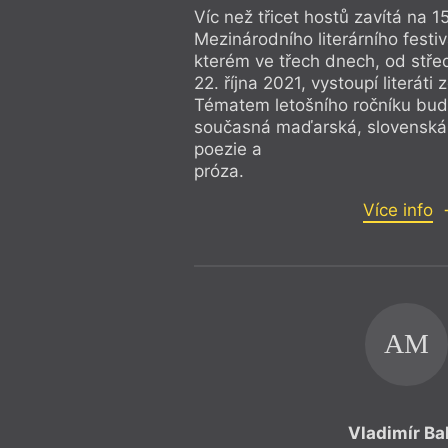
Víc než třicet hostů zavítá na 15
Mezinárodního literárního festi
kterém ve třech dnech, od střed
22. října 2021, vystoupí literáti
Tématem letošního ročníku bude
současná maďarská, slovenská,
poezie a
próza.
Více info
AM
Vladimír Ba