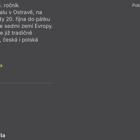
. ročník
Pok
valu v Ostravě, na
y 20. října do pátku
 ze sedmi zemí Evropy.
 již tradičně
 česká i polská
lla