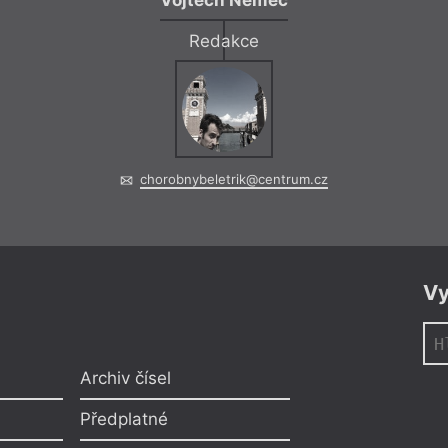
Vojtěch Němec
Redakce
chorobnybeletrik@centrum.cz
Vy
Archiv čísel
Předplatné