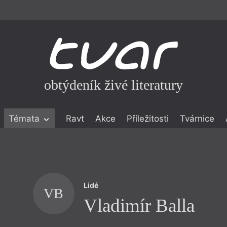
obtýdeník živé literatury
Témata
Ravt
Akce
Příležitosti
Tvárnice
ické literatuře
icistika
zí
Lidé
eflexe
VB
Vladimír Balla
onialismu