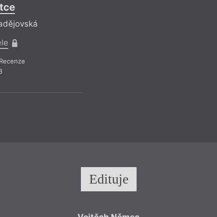
tce
ladějovská
ele
Recenze
8
Edituje