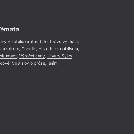
Témata
eny v katolické literatuře
,
Právě vychází
,
auzoleum
,
Divadlo
,
Historie kolonialismu
,
okument
,
Výroční ceny
,
Útvary Sylvy
icové
,
969 slov o próze
,
Islám