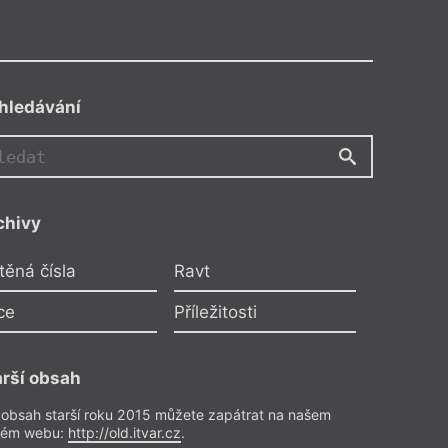
hledávání
chivy
lla
těná čísla
Ravt
otce
ladějovská
ce
Příležitosti
ele
arší obsah
 Recenze
18
 obsah starší roku 2015 můžete zapátrat na našem
rém webu:
http://old.itvar.cz
.