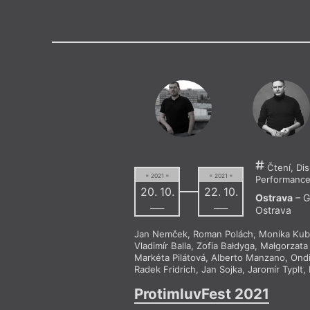
Výroční cen
Čtení, Dis
= 2021 =
= 2021 =
Performanc
20. 10.
22. 10.
Ostrava
– G
––––
––––
Ostrava
Jan Nemček
,
Roman Polách
,
Monika Kub
Vladimír Balla
,
Zofia Bałdyga
,
Małgorzata
Markéta Pilátová
,
Alberto Manzano
,
Ondř
Radek Fridrich
,
Jan Sojka
,
Jaromír Typlt
,
ProtimluvFest 2021