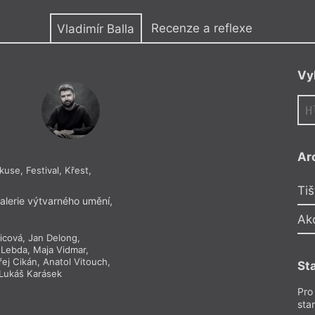
y
Recenze a reflexe
Vladimír Balla
Vy
AM
Ar
kuse, Festival, Křest,
Vladimír Ba
e
Tiš
Ve jménu 
alerie výtvarného umění,
Reflektuje Aneta M
Ak
icová
,
Jan Delong
,
Pro předplatit
 Lebda
,
Maja Vidmar
,
ej Cikán
,
Anatol Vitouch
,
St
Recenze a reflexe
–
Lukáš Karásek
Z čísla 18/20
Pro
sta