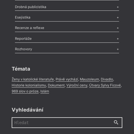
Poezie
,
Próza
,
Dokumenty
,
Drama
,
Celá rubrika
Drobná publicistika
Odlesk
,
Zasláno
,
Nezařazené
,
Novinky v Tvaru
,
Slovo
,
Výročí
,
Esejistika
Nekrolog
,
Glosa
,
Sloupek
,
Pozvánka
,
Literární soutěž
,
Komentář
,
Celá rubrika
Esej
,
Pádlo
,
Úvaha
,
Texty
,
Studie
,
Celá rubrika
Recenze a reflexe
Recenze
,
Dvakrát
,
Horké párky
,
969 slov o próze
,
Reportáže
Méně slov o próze
,
Celá rubrika
Literární zítřky
,
Reportáž
,
Literární život
,
Divadlo
,
Kritický ohlas
,
Rozhovory
Celá rubrika
Rozhovor
,
Anketa
,
Celá rubrika
Témata
Ženy v katolické literatuře
,
Právě vychází
,
Mauzoleum
,
Divadlo
,
Historie kolonialismu
,
Dokument
,
Výroční ceny
,
Útvary Sylvy Ficové
,
969 slov o próze
,
Islám
Vyhledávání