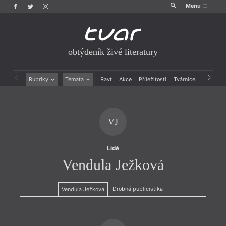
Menu
obtýdeník živé literatury
Rubriky
Témata
Ravt
Akce
Příležitosti
Tvárnice
Archiv
Beletrie
Ženy v katolické literatuře
Drobná publicistika
Právě vychází
Esejistika
Mauzoleum
VJ
Recenze a reflexe
Divadlo
Reportáže
Historie kolonialismu
Rozhovory
Dokument
Lidé
Výroční ceny
Vendula Ježková
Drobná publicistika
Vendula Ježková