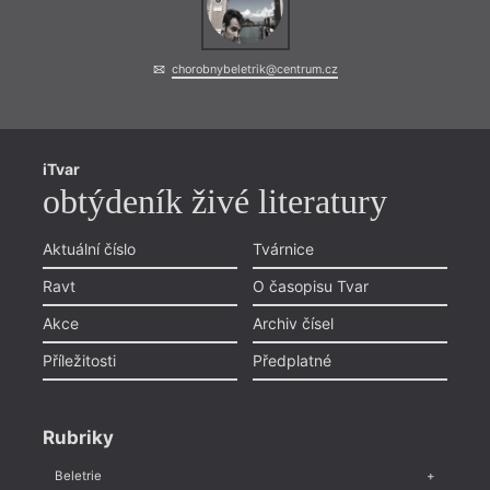
chorobnybeletrik@centrum.cz
iTvar
obtýdeník živé literatury
Aktuální číslo
Tvárnice
Ravt
O časopisu Tvar
Akce
Archiv čísel
Příležitosti
Předplatné
Rubriky
Beletrie