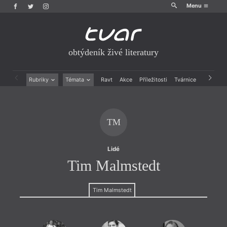
Menu
obtýdeník živé literatury
Rubriky
Témata
Ravt
Akce
Příležitosti
Tvárnice
Archiv
Beletrie
Ženy v katolické literatuře
Drobná publicistika
Právě vychází
Esejistika
Mauzoleum
TM
Recenze a reflexe
Divadlo
Reportáže
Historie kolonialismu
Rozhovory
Dokument
Lidé
Výroční ceny
Tim Malmstedt
Tim Malmstedt