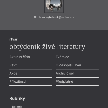
chorobnybeletrik@centrum.cz
iTvar
obtýdeník živé literatury
Aktuální číslo
Tvárnice
Ravt
O časopisu Tvar
Akce
Archiv čísel
Příležitosti
Předplatné
Rubriky
Beletrie