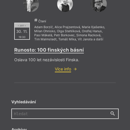
Čtení
= 2017 =
Adam Borzič
,
Alice Prajzentová
,
Marie Iljašenko
,
30. 11.
Milan Ohnisko
,
Olga Stehlíková
,
Ondřej Hanus
,
Pasi Mäkelä
,
Petr Borkovec
,
Simona Racková
,
19:30
Tim Malmstedt
,
Tomáš Míka
,
Vít Janota
a další
Runosto: 100 finských básní
Oslava 100 let nezávislosti Finska.
Více info
Vyhledávání
Archivy