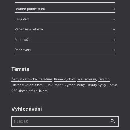
Poezie
,
Próza
,
Dokumenty
,
Drama
,
Celá rubrika
Drobná publicistika
Odlesk
,
Zasláno
,
Nezařazené
,
Novinky v Tvaru
,
Slovo
,
Výročí
,
Esejistika
Nekrolog
,
Glosa
,
Sloupek
,
Pozvánka
,
Literární soutěž
,
Komentář
,
Celá rubrika
Esej
,
Pádlo
,
Úvaha
,
Texty
,
Studie
,
Celá rubrika
Recenze a reflexe
Recenze
,
Dvakrát
,
Horké párky
,
969 slov o próze
,
Reportáže
Méně slov o próze
,
Celá rubrika
Literární zítřky
,
Reportáž
,
Literární život
,
Divadlo
,
Kritický ohlas
,
Rozhovory
Celá rubrika
Rozhovor
,
Anketa
,
Celá rubrika
Témata
Ženy v katolické literatuře
,
Právě vychází
,
Mauzoleum
,
Divadlo
,
Historie kolonialismu
,
Dokument
,
Výroční ceny
,
Útvary Sylvy Ficové
,
969 slov o próze
,
Islám
Vyhledávání