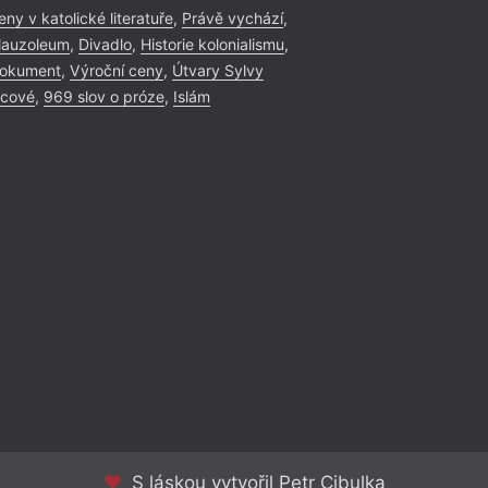
eny v katolické literatuře
,
Právě vychází
,
auzoleum
,
Divadlo
,
Historie kolonialismu
,
okument
,
Výroční ceny
,
Útvary Sylvy
icové
,
969 slov o próze
,
Islám
S láskou vytvořil Petr Cibulka