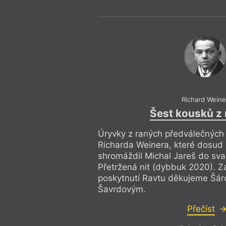
svazku próz Michala Jareše zů
nadále.
Richard Weine
Šest kousků z
Úryvky z raných předválečných
Richarda Weinera, které dosud 
shromáždil Michal Jareš do sv
Přetržená nit (dybbuk 2020). Za
poskytnutí Ravtu děkujeme Šár
Šavrdovým.
Přečíst