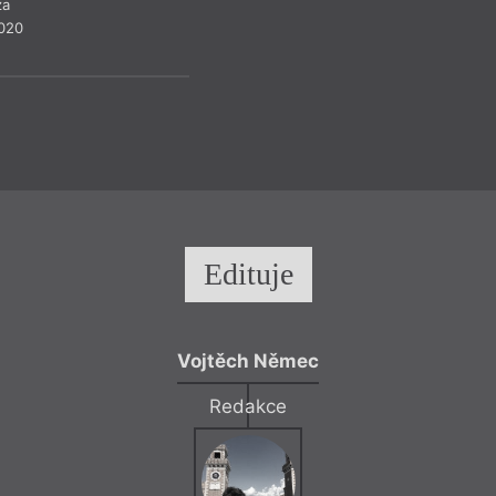
za
2020
Edituje
Vojtěch Němec
Redakce