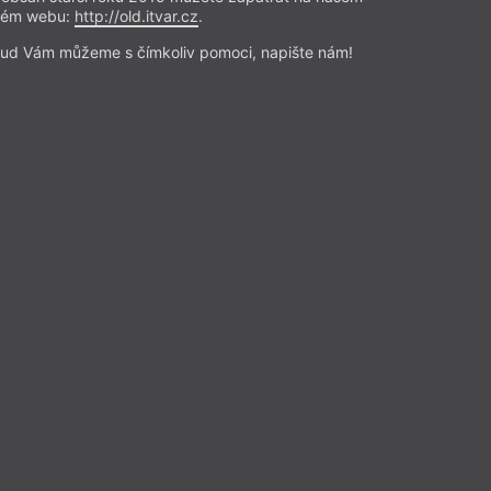
rém webu:
http://old.itvar.cz
.
ud Vám můžeme s čímkoliv pomoci, napište nám!