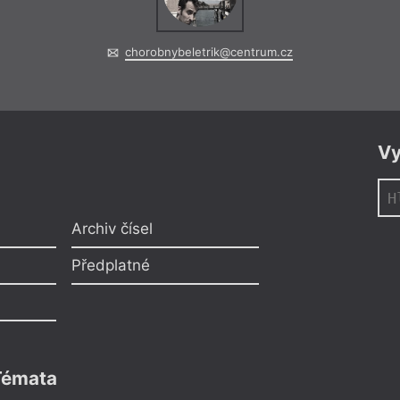
chorobnybeletrik@centrum.cz
Vy
Archiv čísel
Předplatné
Témata