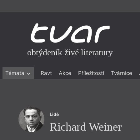
obtýdeník živé literatury
Témata
Ravt
Akce
Příležitosti
Tvárnice
ické literatuře
icistika
zí
Lidé
eflexe
Richard Weiner
onialismu