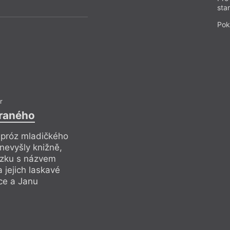
stává nedoceněn i
sta
Pok
r
 raného
 próz mladičkého
nevyšly knižně,
azku s názvem
 jejich laskavé
ce a Janu