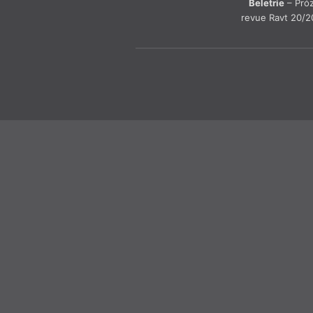
Beletrie
– Pró
revue Ravt 20/