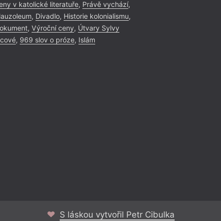
eny v katolické literatuře
,
Právě vychází
,
auzoleum
,
Divadlo
,
Historie kolonialismu
,
okument
,
Výroční ceny
,
Útvary Sylvy
icové
,
969 slov o próze
,
Islám
S láskou vytvořil Petr Cibulka