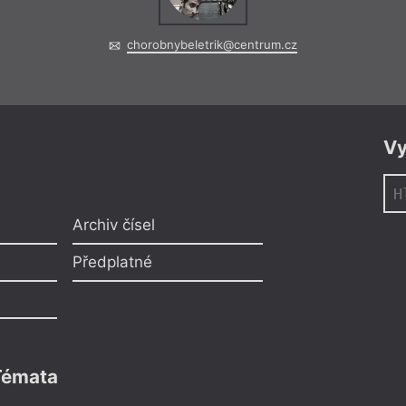
chorobnybeletrik@centrum.cz
Vy
Archiv čísel
Předplatné
Témata