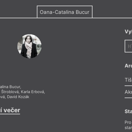
y
Oana-Catalina Bucur
Vy
Ar
Tiš
alina Bucur
,
Ak
 Štroblová
,
Karla Erbová
,
ová
,
David Kozák
í večer
St
Pro
sta