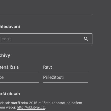
hledávání
chivy
těná čísla
Ravt
ce
Příležitosti
arší obsah
 obsah starší roku 2015 můžete zapátrat na našem
rém webu:
http://old.itvar.cz
.