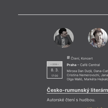
Výroční cen
Čtení, Koncert
Praha
– Café Central
= 2018 =
8. 3.
Mircea Dan Duță
,
Oana-Cat
Cristina Nemerovschi
,
Jana
17:00
Olga Walló
,
Markéta Hejkal
Česko-rumunský literárn
Autorské čtení s hudbou.