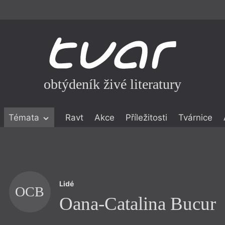
obtýdeník živé literatury
Témata
Ravt
Akce
Příležitosti
Tvárnice
ické literatuře
icistika
zí
Lidé
eflexe
OCB
Oana-Catalina Bucur
onialismu