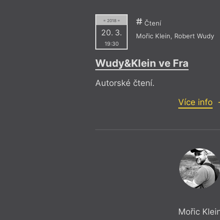
= 2018 =
Čtení
20. 3.
Mořic Klein
,
Robert Wudy
19:30
Wudy&Klein ve Fra
Autorské čtení.
Více info
Mořic Klei