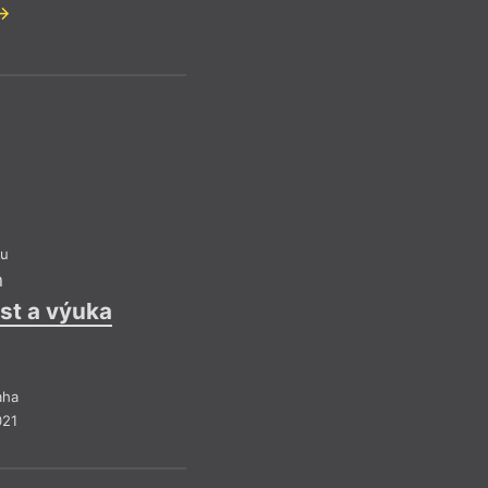
ou
n
st a výuka
aha
021