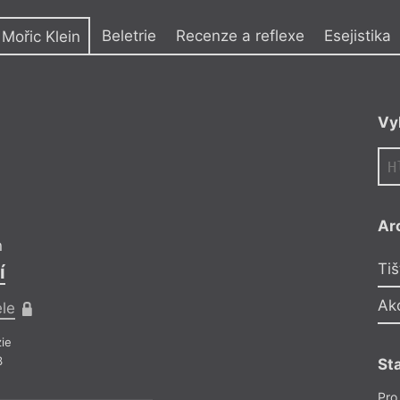
y
Beletrie
Recenze a reflexe
Esejistika
Mořic Klein
nem Tomáš Míka,
Vy
vydal zápisky o
ické sbírky
Ostatky
a
nské vědy na
v Táboře, v roce
al anketu o
tý Ámos.
Ar
n
Mořic Kle
Tiš
í
Lesk sa
Ak
ele
Pro předplatit
ie
Beletrie
– Poe
3
Z čísla 2/20
St
Pro