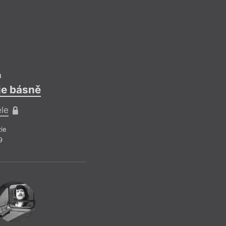
n
je básně
ele
ie
9