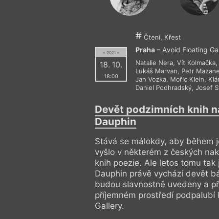
Čtení, Křest
Praha
– Avoid Floating Ga
= 2021 =
Natalie Nera
,
Vít Kolmačka
18. 10.
Lukáš Marvan
,
Petr Mazan
18:00
Jan Vozka
,
Mořic Klein
,
Klá
Daniel Podhradský
,
Josef S
Devět podzimních knih n
Dauphin
Stává se málokdy, aby během 
vyšlo v některém z českých nak
knih poezie. Ale letos tomu tak 
Dauphin právě vychází devět bá
budou slavnostně uvedeny a p
příjemném prostředí podpalubí l
Gallery.