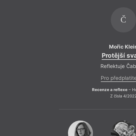
Č
Mořic Klei
Protější sv
Reflektuje Ča
Pro předplatit
Recenze a reflexe
– Ho
Z čísla 4/202