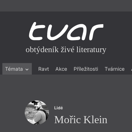
obtýdeník živé literatury
Témata
Ravt
Akce
Příležitosti
Tvárnice
ické literatuře
icistika
zí
Lidé
eflexe
Mořic Klein
onialismu