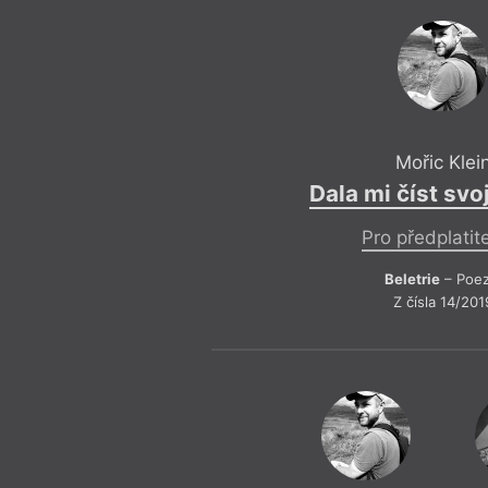
Mořic Klei
Dala mi číst svo
Pro předplatit
Beletrie
– Poez
Z čísla 14/201