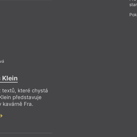
sta
Pok
Mořic Kle
Dala mi číst sv
vá
Pro předplatit
 Klein
Beletrie
– Poe
 textů, které chystá
Z čísla 14/20
Klein představuje
v kavárně Fra.