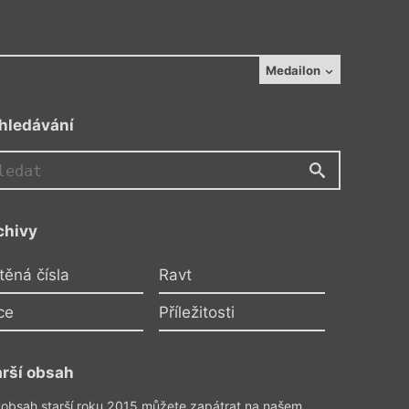
Medailon
hledávání
chivy
in
těná čísla
Ravt
zí
ce
Příležitosti
ele
zie
23
arší obsah
 obsah starší roku 2015 můžete zapátrat na našem