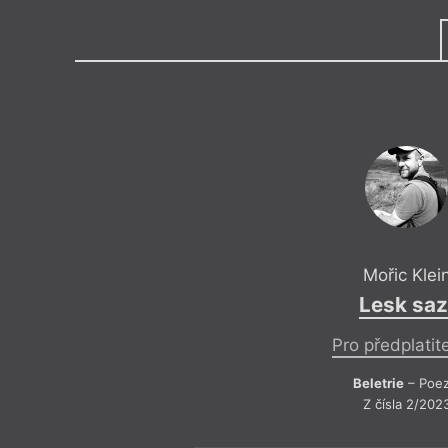
Výroční cen
Medailon
(1976, Benešov), vlastním jmé
básník, prozaik, učitel. Knižně 
pobytu v USA
Otherside
a básn
Cikánov
. Učí češtinu a společe
Gymnáziu Pierra de Coubertina 
2020 celkem úspěšně absolvov
nejoblíbenějšího učitele ČR Zla
Mořic Klei
Lesk saz
Pro předplatit
Beletrie
– Poez
Z čísla 2/202