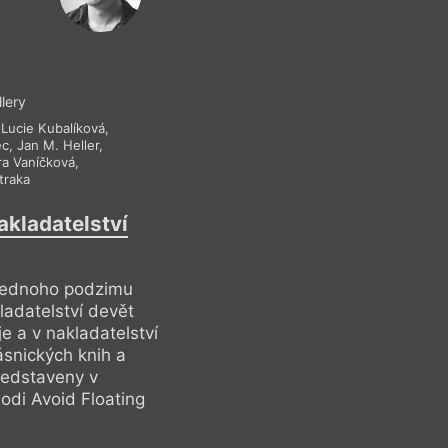
llery
,
Lucie Kubalíková
,
ec
,
Jan M. Heller
,
ra Vaníčková
,
traka
akladatelství
jednoho podzimu
ladatelství devět
je a v nakladatelství
snických knih a
ředstaveny v
odi Avoid Floating