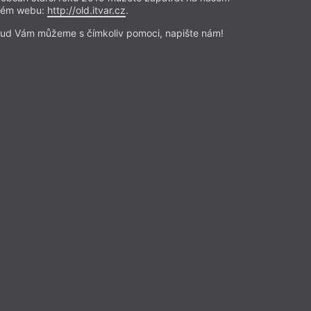
rém webu:
http://old.itvar.cz
.
ud Vám můžeme s čímkoliv pomoci, napište nám!
in
oje básně
ele
zie
19