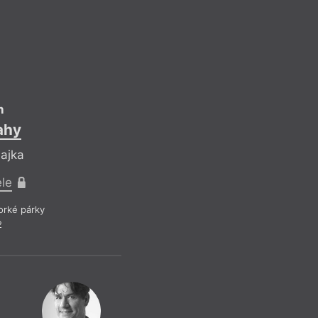
Mořic Kle
Co roztíná prot
Pro předplatit
n
Beletrie
– Poe
ahy
Z čísla 18/20
bajka
ele
rké párky
2