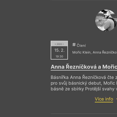
= 2022 =
Čtení
15. 2.
Mořic Klein
,
Anna Řezníčko
19:30
Anna Řezníčková a Mořic
Básnířka Anna Řezníčková čte z
pro svůj básnický debut, Mořic 
básně ze sbírky Protější svahy 
Více info