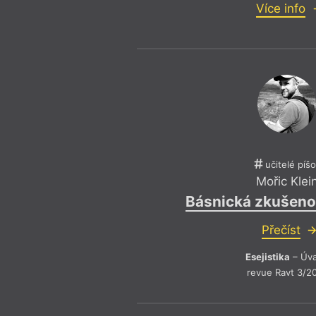
Více info
učitelé píš
Mořic Klei
Básnická zkušeno
Přečíst
Esejistika
– Úv
revue Ravt 3/2