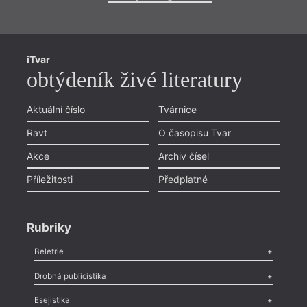
iTvar
obtýdeník živé literatury
Aktuální číslo
Tvárnice
Ravt
O časopisu Tvar
Akce
Archiv čísel
Příležitosti
Předplatné
Rubriky
Beletrie
Poezie
,
Próza
,
Dokumenty
,
Drama
,
Celá rubrika
Drobná publicistika
Odlesk
,
Zasláno
,
Nezařazené
,
Novinky v Tvaru
,
Slovo
,
Výročí
,
Esejistika