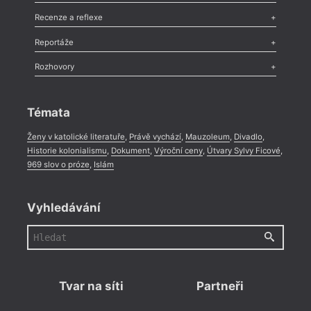
Nekrolog
,
Glosa
,
Sloupek
,
Pozvánka
,
Literární soutěž
,
Komentář
,
Celá rubrika
Esej
,
Pádlo
,
Úvaha
,
Texty
,
Studie
,
Celá rubrika
Recenze a reflexe
Recenze
,
Dvakrát
,
Horké párky
,
969 slov o próze
,
Reportáže
Méně slov o próze
,
Celá rubrika
Literární zítřky
,
Reportáž
,
Literární život
,
Divadlo
,
Kritický ohlas
,
Rozhovory
Celá rubrika
Rozhovor
,
Anketa
,
Celá rubrika
Témata
Ženy v katolické literatuře
,
Právě vychází
,
Mauzoleum
,
Divadlo
,
Historie kolonialismu
,
Dokument
,
Výroční ceny
,
Útvary Sylvy Ficové
,
969 slov o próze
,
Islám
Vyhledávání
Tvar na síti
Partneři