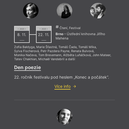
Čtení, Festival
= 2020 =
= 2020 =
Brno
– Ústřední knihovna Jiřího
8. 11.
22. 11.
Mahena
––––
––––
Zofia Bałdyga
,
Marie Šťastná
,
Tomáš Čada
,
Tomáš Míka
,
Sylva Fischerová
,
Petr Pazdera Payne
,
Renata Bulvová
,
Monika Načeva
,
Tom Bresemann
,
Alžběta Luňáčková
,
John Mateer
,
Tatev Chakhian
,
Michaël Vandebril
a další
Den poezie
22. ročník festivalu pod heslem „Konec a počátek“.
Více info