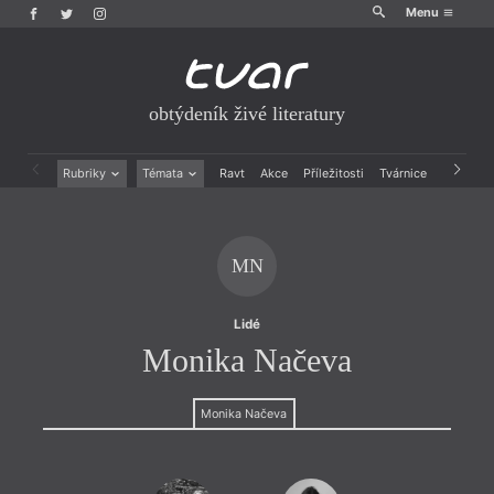
Menu
obtýdeník živé literatury
Rubriky
Témata
Ravt
Akce
Příležitosti
Tvárnice
Archiv
Beletrie
Ženy v katolické literatuře
Drobná publicistika
Právě vychází
Esejistika
Mauzoleum
MN
Recenze a reflexe
Divadlo
Reportáže
Historie kolonialismu
Rozhovory
Dokument
Lidé
Výroční ceny
Monika Načeva
Monika Načeva