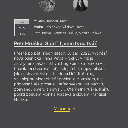
Čtení, Koncert, Křest
= 2022 =
Praha
– Knihovna Václava Havla
14. 9.
Petr Hruška
,
František Hruška
,
Monika Načeva
18:00
Petr Hruška: Spatřil jsem tvou tvář
Přesně po pěti stech letech, 8. září 2022, vychází
nová básnická kniha Petra Hrušky, v níž je
zachycena jakási fiktivní tragikomická plavba –
básníkem stvořená loď je stejně tak objevitelskou
jako dobyvatelskou, bludnou i kšeftařskou,
velkolepou plachetnicí i počínajícím vrakem, ale
připomíná též proslulou středověkou loď bláznů,
zbavenou směru a smyslu… Čte Petr Hruška. Knihu
pokřtí zpěvem Monika Načeva a slovem František
Hruška.
Více info