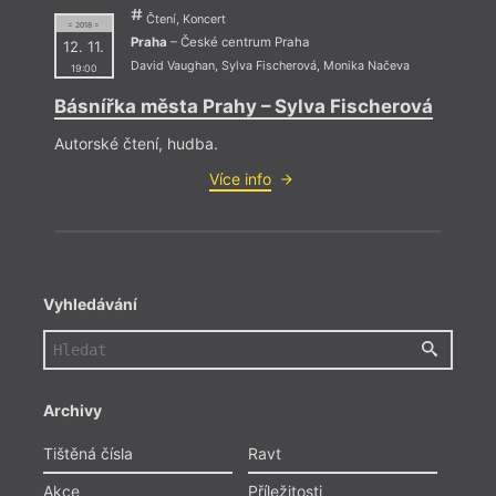
Čtení, Koncert
= 2018 =
Praha
– České centrum Praha
12. 11.
David Vaughan
,
Sylva Fischerová
,
Monika Načeva
19:00
Básnířka města Prahy – Sylva Fischerová
Autorské čtení, hudba.
Více info
Vyhledávání
Archivy
Tištěná čísla
Ravt
Akce
Příležitosti