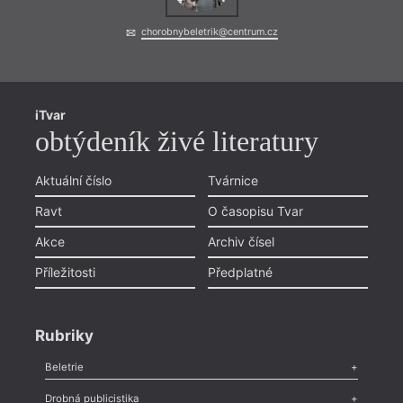
chorobnybeletrik@centrum.cz
iTvar
obtýdeník živé literatury
Aktuální číslo
Tvárnice
Ravt
O časopisu Tvar
Akce
Archiv čísel
Příležitosti
Předplatné
Rubriky
Beletrie
Poezie
,
Próza
,
Dokumenty
,
Drama
,
Celá rubrika
Drobná publicistika