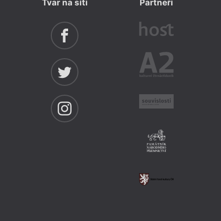
Tvar na síti
Partneři