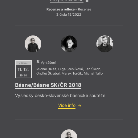
Recenze a reflexe
– Recenze
Z čísla 15/2022
Vyhlášení
= 2018 =
11. 12.
Michal Baláž
,
Olga Stehlíková
,
Jan Škrob
,
Ondřej Škrabal
,
Marek Torčík
,
Michal Tallo
19:30
Básne/Básne SK/ČR 2018
Výsledky česko-slovenské básnické soutěže.
Více info