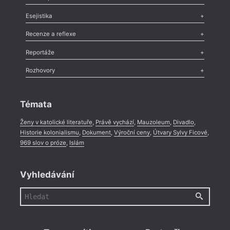
Odlesk
,
Zasláno
,
Nezařazené
,
Novinky v Tvaru
,
Slovo
,
Výročí
,
Esejistika
Nekrolog
,
Glosa
,
Sloupek
,
Pozvánka
,
Literární soutěž
,
Komentář
,
Celá rubrika
Esej
,
Pádlo
,
Úvaha
,
Texty
,
Studie
,
Celá rubrika
Recenze a reflexe
Recenze
,
Dvakrát
,
Horké párky
,
969 slov o próze
,
Reportáže
Méně slov o próze
,
Celá rubrika
Literární zítřky
,
Reportáž
,
Literární život
,
Divadlo
,
Kritický ohlas
,
Rozhovory
Celá rubrika
Rozhovor
,
Anketa
,
Celá rubrika
Témata
Ženy v katolické literatuře
,
Právě vychází
,
Mauzoleum
,
Divadlo
,
Historie kolonialismu
,
Dokument
,
Výroční ceny
,
Útvary Sylvy Ficové
,
969 slov o próze
,
Islám
Vyhledávání