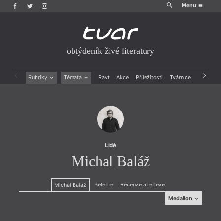
Menu
obtýdeník živé literatury
Rubriky
Témata
Ravt
Akce
Příležitosti
Tvárnice
Archiv
Beletrie
Ženy v katolické literatuře
Drobná publicistika
Právě vychází
Esejistika
Mauzoleum
Recenze a reflexe
Divadlo
Reportáže
Historie kolonialismu
Rozhovory
Dokument
Lidé
Výroční ceny
Michal Baláž
Beletrie
Recenze a reflexe
Michal Baláž
Medailon
Medailon
(1986, Humenné) vyštudoval filmovú a televíznu