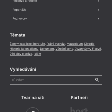
Recenze a reflexe
Recenze
,
Dvakrát
,
Horké párky
,
969 slov o próze
,
Reportáže
Méně slov o próze
,
Celá rubrika
Literární zítřky
,
Reportáž
,
Literární život
,
Divadlo
,
Kritický ohlas
,
Rozhovory
Celá rubrika
Rozhovor
,
Anketa
,
Celá rubrika
Témata
Ženy v katolické literatuře
,
Právě vychází
,
Mauzoleum
,
Divadlo
,
Historie kolonialismu
,
Dokument
,
Výroční ceny
,
Útvary Sylvy Ficové
,
969 slov o próze
,
Islám
Vyhledávání
Tvar na síti
Partneři