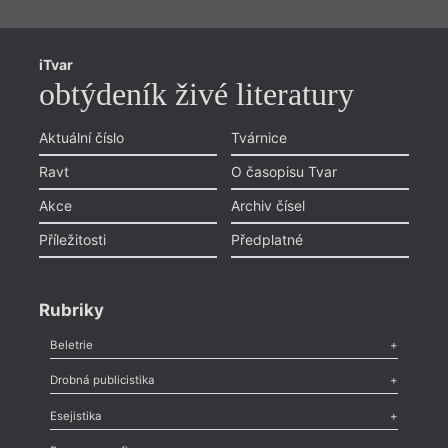
iTvar
obtýdeník živé literatury
Aktuální číslo
Tvárnice
Ravt
O časopisu Tvar
Akce
Archiv čísel
Příležitosti
Předplatné
Rubriky
Beletrie
Poezie
,
Próza
,
Dokumenty
,
Drama
,
Celá rubrika
Drobná publicistika
Odlesk
,
Zasláno
,
Nezařazené
,
Novinky v Tvaru
,
Slovo
,
Výročí
,
Esejistika
Nekrolog
,
Glosa
,
Sloupek
,
Pozvánka
,
Literární soutěž
,
Komentář
,
Celá rubrika
Esej
,
Pádlo
,
Úvaha
,
Texty
,
Studie
,
Celá rubrika