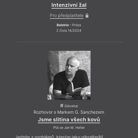
Intenzivní žal
Pro předplatitele
Beletrie
– Próza
Z čísla 14/2024
Gibraltar
Rozhovor s Markem G. Sanchezem
Jsme slitina všech kovů
Ptá se Jan M. Heller
Jedním z problémů, kterým jako gibraltarští