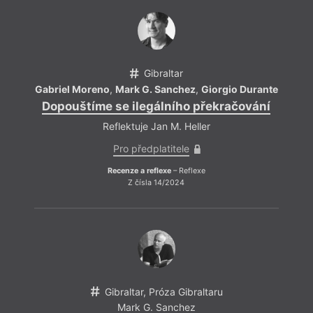
žijící v Británii, kde vystudoval anglickou literaturu na
univerzitě v Leedsu. Je autorem šesti románů –
The
Escape
Artist
(2013),
Solitude House
(2015),
J
onathan Gallardo
(2015),
Gooseman
(2020),
The
Fetishist
(2021) a naposledy
Marlboro Man
(2022),
stejně jako řady povídek, esejí, článků a odborných
Gibraltar
prací. O jeho díle psaly známé literární a akademické
Gabriel Moreno
,
Mark G. Sanchez
,
Giorgio Durante
Gabri
časopisy jako
Ariel
,
Wasafiri
a
Open Library of
Dopouštíme se ilegálního překračování
Dop
Humanities
. Více informací o jeho tvorbě naleznete na
www.mgsanchez.net/.
Reflektuje Jan M. Heller
Pro předplatitele
Recenze a reflexe
– Reflexe
Z čísla 14/2024
Gibraltar, Próza Gibraltaru
Mark G. Sanchez