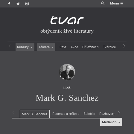
Menu
obtýdeník živé literatury
Rubriky
Témata
Ravt
Akce
Příležitosti
Tvárnice
Archiv
Beletrie
Ženy v katolické literatuře
Drobná publicistika
Právě vychází
Esejistika
Mauzoleum
Recenze a reflexe
Divadlo
Reportáže
Historie kolonialismu
Rozhovory
Dokument
Lidé
Výroční ceny
Mark G. Sanchez
Recenze a reflexe
Beletrie
Rozhovory
Mark G. Sanchez
Medailon
Medailon
(1968) Mark G. Sanchez je gibraltarský spisovatel