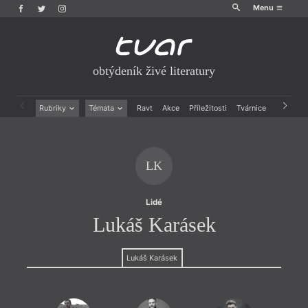
Menu
obtýdeník živé literatury
Rubriky
Témata
Ravt
Akce
Příležitosti
Tvárnice
Archiv
Beletrie
Ženy v katolické literatuře
Drobná publicistika
Právě vychází
Esejistika
Mauzoleum
LK
Recenze a reflexe
Divadlo
Reportáže
Historie kolonialismu
Rozhovory
Dokument
Lidé
Výroční ceny
Lukáš Karásek
Lukáš Karásek