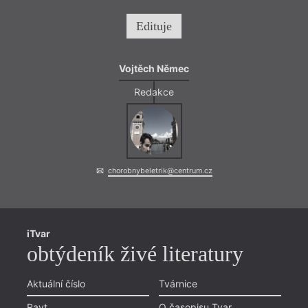
Edituje
Vojtěch Němec
Redakce
chorobnybeletrik@centrum.cz
iTvar
obtýdeník živé literatury
Aktuální číslo
Tvárnice
Ravt
O časopisu Tvar