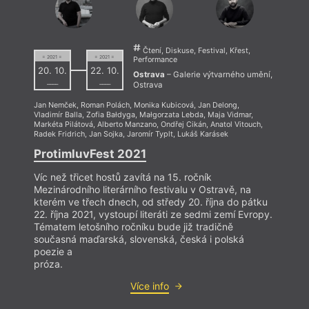
Čtení, Diskuse, Festival, Křest,
= 2021 =
= 2021 =
Performance
20. 10.
22. 10.
Ostrava
– Galerie výtvarného umění,
––––
––––
Ostrava
Jan Nemček
,
Roman Polách
,
Monika Kubicová
,
Jan Delong
,
Vladimír Balla
,
Zofia Bałdyga
,
Małgorzata Lebda
,
Maja Vidmar
,
Markéta Pilátová
,
Alberto Manzano
,
Ondřej Cikán
,
Anatol Vitouch
,
Radek Fridrich
,
Jan Sojka
,
Jaromír Typlt
,
Lukáš Karásek
ProtimluvFest 2021
Víc než třicet hostů zavítá na 15. ročník
Mezinárodního literárního festivalu v Ostravě, na
kterém ve třech dnech, od středy 20. října do pátku
22. října 2021, vystoupí literáti ze sedmi zemí Evropy.
Tématem letošního ročníku bude již tradičně
současná maďarská, slovenská, česká i polská
poezie a
próza.
Více info