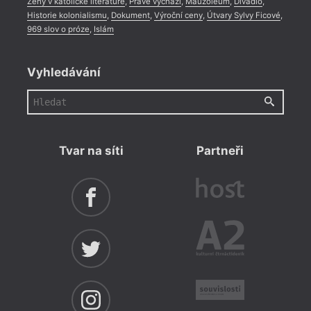
Ženy v katolické literatuře
,
Právě vychází
,
Mauzoleum
,
Divadlo
,
Historie kolonialismu
,
Dokument
,
Výroční ceny
,
Útvary Sylvy Ficové
,
969 slov o próze
,
Islám
Vyhledávání
Tvar na síti
Partneři