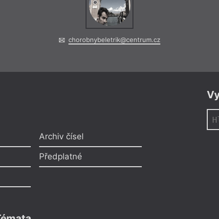
chorobnybeletrik@centrum.cz
Vy
Archiv čísel
Předplatné
Témata