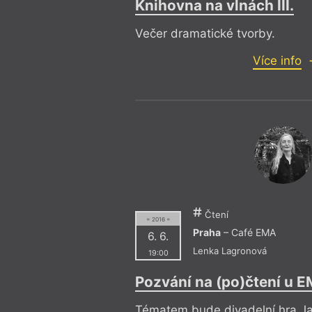
Knihovna na vlnách III.
Večer dramatické tvorby.
Více info
Čtení
= 2016 =
Praha
– Café EMA
6. 6.
Lenka Lagronová
19:00
Pozvání na (po)čtení u 
Tématem bude divadelní hra Ja