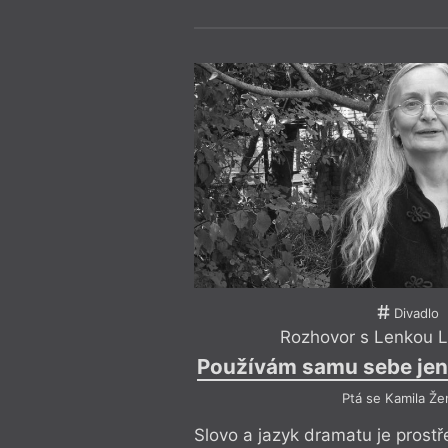
hra
Z prachu hvězd
byla uveden
čtení v Teatro Argentina v Římě.
opakovaně inscenovali režiséři
Pácl a Radovan Lipus. Několikrá
dramatické soutěže Alfréda Ra
získala inscenace její hry
Terez
Radoka a její hra
Z prachu hvě
druhé místo v soutěži Dráma. P
hry a pohádky. Její rozhlasová 
vyznamenána na přehlídce Gra
Divadlo
Rozhovor s Lenkou 
Používám samu sebe jen
Ptá se Kamila Že
Slovo a jazyk dramatu je prostř