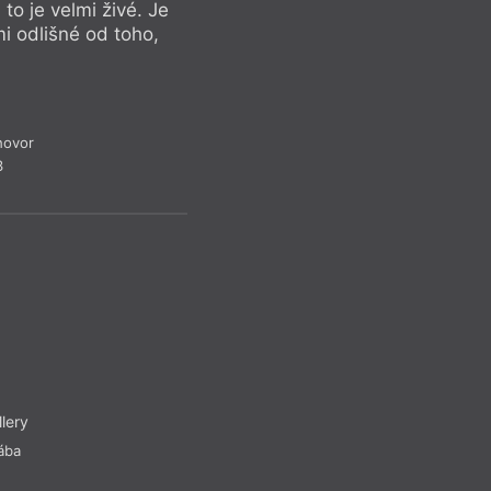
 to je velmi živé. Je
mi odlišné od toho,
hovor
3
llery
ába