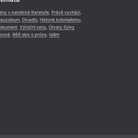
eny v katolické literatuře
,
Právě vychází
,
auzoleum
,
Divadlo
,
Historie kolonialismu
,
okument
,
Výroční ceny
,
Útvary Sylvy
icové
,
969 slov o próze
,
Islám