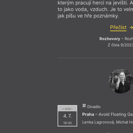
kterým pracují herci na jevišti. A
to jako voda, vzduch. Je to vel
jak píšu ve hře poznámky.
Přečíst
Rozhovory
– Roz
Z čísla 9/202
Divadlo
= 2019 =
Praha
– Avoid Floating Ga
4. 7.
Lenka Lagronová
,
Michal H
19:30