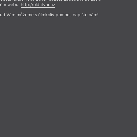
rém webu:
http://old.itvar.cz
.
ud Vám můžeme s čímkoliv pomoci, napište nám!