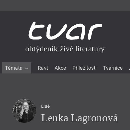
obtýdeník živé literatury
Témata
Ravt
Akce
Příležitosti
Tvárnice
ické literatuře
icistika
zí
Lidé
eflexe
Lenka Lagronová
onialismu