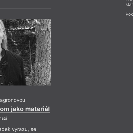
a jako scénické
sta
 Její texty
 Jan Nebeský, Štěpán
Pok
t byla finalistkou
doka. V roce 1998
ka
Cenu Alfréda
zd
získala v roce 2010
íše také rozhlasové
hra
Vstaň
byla
nd Prix Bohemia.
Lagronovou
om jako materiál
natá
edek výrazu, se