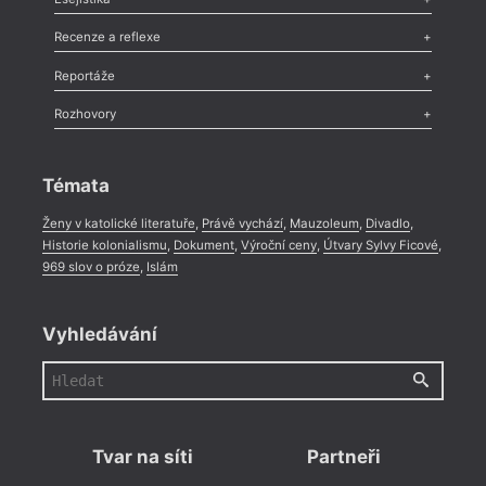
Nekrolog
,
Glosa
,
Sloupek
,
Pozvánka
,
Literární soutěž
,
Komentář
,
Celá rubrika
Esej
,
Pádlo
,
Úvaha
,
Texty
,
Studie
,
Celá rubrika
Recenze a reflexe
Recenze
,
Dvakrát
,
Horké párky
,
969 slov o próze
,
Reportáže
Méně slov o próze
,
Celá rubrika
Literární zítřky
,
Reportáž
,
Literární život
,
Divadlo
,
Kritický ohlas
,
Rozhovory
Celá rubrika
Rozhovor
,
Anketa
,
Celá rubrika
Témata
Ženy v katolické literatuře
,
Právě vychází
,
Mauzoleum
,
Divadlo
,
Historie kolonialismu
,
Dokument
,
Výroční ceny
,
Útvary Sylvy Ficové
,
969 slov o próze
,
Islám
Vyhledávání
Tvar na síti
Partneři