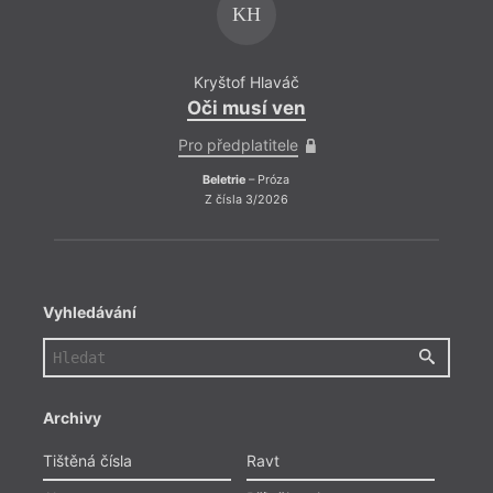
KH
Kryštof Hlaváč
Kry
Oči musí ven
Oči
Pro předplatitele
Pro př
Beletrie
– Próza
Bel
Z čísla 3/2026
Z 
Vyhledávání
Archivy
Tištěná čísla
Ravt