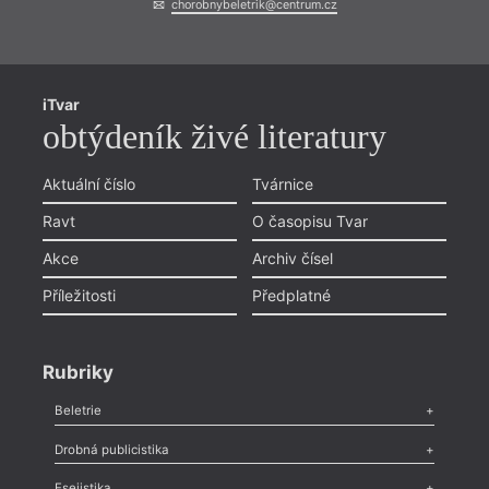
chorobnybeletrik@centrum.cz
iTvar
obtýdeník živé literatury
Aktuální číslo
Tvárnice
Ravt
O časopisu Tvar
Akce
Archiv čísel
Příležitosti
Předplatné
Rubriky
Beletrie
Poezie
,
Próza
,
Dokumenty
,
Drama
,
Celá rubrika
Drobná publicistika
Odlesk
,
Zasláno
,
Nezařazené
,
Novinky v Tvaru
,
Slovo
,
Výročí
,
Esejistika