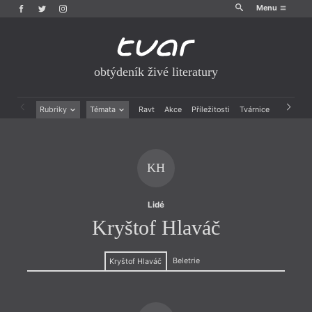
Menu
obtýdeník živé literatury
Rubriky
Témata
Ravt
Akce
Příležitosti
Tvárnice
Archiv
Beletrie
Ženy v katolické literatuře
Drobná publicistika
Právě vychází
Esejistika
Mauzoleum
KH
Recenze a reflexe
Divadlo
Reportáže
Historie kolonialismu
Rozhovory
Dokument
Lidé
Výroční ceny
Kryštof Hlaváč
Beletrie
Kryštof Hlaváč