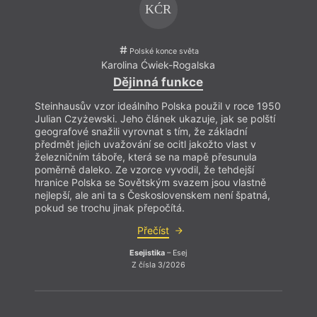
KĆR
Polské konce světa
Karolina Ćwiek-Rogalska
Dějinná funkce
Steinhausův vzor ideálního Polska použil v roce 1950
Stein
Julian Czyżewski. Jeho článek ukazuje, jak se polští
Julia
geografové snažili vyrovnat s tím, že základní
geogr
předmět jejich uvažování se ocitl jakožto vlast v
předmě
železničním táboře, která se na mapě přesunula
želez
poměrně daleko. Ze vzorce vyvodil, že tehdejší
poměr
hranice Polska se Sovětským svazem jsou vlastně
hrani
nejlepší, ale ani ta s Československem není špatná,
nejle
pokud se trochu jinak přepočítá.
pokud
Přečíst
Esejistika
– Esej
Z čísla 3/2026