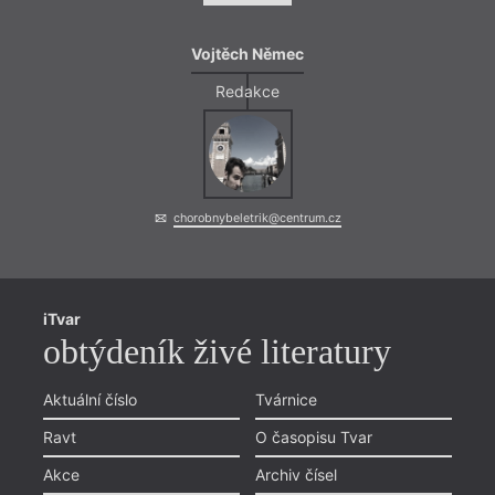
Vojtěch Němec
Redakce
chorobnybeletrik@centrum.cz
iTvar
obtýdeník živé literatury
Aktuální číslo
Tvárnice
Ravt
O časopisu Tvar
Akce
Archiv čísel