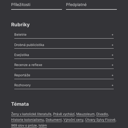
Příležitosti
Předplatné
Rubriky
Beletrie
Poezie
,
Próza
,
Dokumenty
,
Drama
,
Celá rubrika
Drobná publicistika
Odlesk
,
Zasláno
,
Nezařazené
,
Novinky v Tvaru
,
Slovo
,
Výročí
,
Esejistika
Nekrolog
,
Glosa
,
Sloupek
,
Pozvánka
,
Literární soutěž
,
Komentář
,
Celá rubrika
Esej
,
Pádlo
,
Úvaha
,
Texty
,
Studie
,
Celá rubrika
Recenze a reflexe
Recenze
,
Dvakrát
,
Horké párky
,
969 slov o próze
,
Reportáže
Méně slov o próze
,
Celá rubrika
Literární zítřky
,
Reportáž
,
Literární život
,
Divadlo
,
Kritický ohlas
,
Rozhovory
Celá rubrika
Rozhovor
,
Anketa
,
Celá rubrika
Témata
Ženy v katolické literatuře
,
Právě vychází
,
Mauzoleum
,
Divadlo
,
Historie kolonialismu
,
Dokument
,
Výroční ceny
,
Útvary Sylvy Ficové
,
969 slov o próze
,
Islám