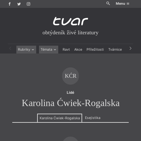
Menu
obtýdeník živé literatury
Rubriky
Témata
Ravt
Akce
Příležitosti
Tvárnice
Archiv
Beletrie
Ženy v katolické literatuře
Drobná publicistika
Právě vychází
Esejistika
Mauzoleum
KĆR
Recenze a reflexe
Divadlo
Reportáže
Historie kolonialismu
Rozhovory
Dokument
Lidé
Výroční ceny
Karolina Ćwiek-Rogalska
Esejistika
Karolina Ćwiek-Rogalska