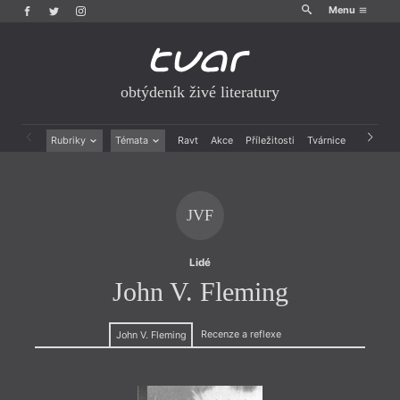
Menu
obtýdeník živé literatury
Rubriky
Témata
Ravt
Akce
Příležitosti
Tvárnice
Archiv
Beletrie
Ženy v katolické literatuře
Drobná publicistika
Právě vychází
Esejistika
Mauzoleum
JVF
Recenze a reflexe
Divadlo
Reportáže
Historie kolonialismu
Rozhovory
Dokument
Lidé
Výroční ceny
John V. Fleming
Recenze a reflexe
John V. Fleming