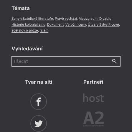
Témata
Ženy v katolické literatuře
,
Právě vychází
,
Mauzoleum
,
Divadlo
,
Historie kolonialismu
,
Dokument
,
Výroční ceny
,
Útvary Sylvy Ficové
,
969 slov o próze
,
Islám
Vyhledávání
Tvar na síti
Partneři