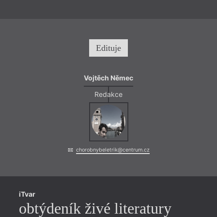
Edituje
Vojtěch Němec
Redakce
chorobnybeletrik@centrum.cz
iTvar
obtýdeník živé literatury