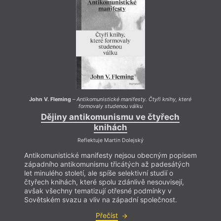
John V. Fleming
–
Antikomunistické manifesty. Čtyři knihy, které
John 
formovaly studenou válku
Dějiny antikomunismu ve čtyřech
knihách
Reflektuje Martin Dolejský
Antikomunistické manifesty nejsou obecným popisem
Antik
západního antikomunismu třicátých až padesátých
západ
let minulého století, ale spíše selektivní studií o
let mi
čtyřech knihách, které spolu zdánlivě nesouvisejí,
čtyřec
avšak všechny tematizují otřesné podmínky v
avšak
Sovětském svazu a vliv na západní společnost.
Sovět
Přečíst