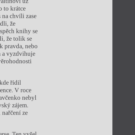
Valtinovi už
 to krátce
na chvíli zase
dli, že
úspěch knihy se
i, že tolik se
tak pravda, nebo
m a vyzdvihuje
 věrohodnosti
kde řídil
ence. V roce
ravčenko nebyl
vský zájem.
 nařčení ze
rse. Ten vyšel