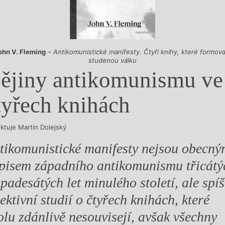
y
ohn V. Fleming
–
Antikomunistické manifesty. Čtyři knihy, které formova
studenou válku
ějiny antikomunismu ve
tyřech knihách
ektuje Martin Dolejský
tikomunistické manifesty nejsou obecn
pisem západního antikomunismu třicátý
 padesátých let minulého století, ale spí
lektivní studií o čtyřech knihách, které
olu zdánlivě nesouvisejí, avšak všechny