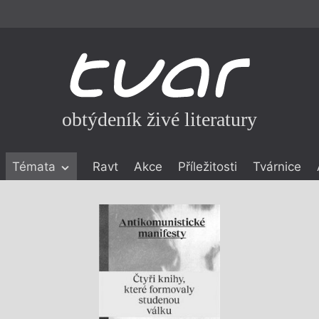
obtýdeník živé literatury
Témata
Ravt
Akce
Příležitosti
Tvárnice
ické literatuře
icistika
zí
eflexe
onialismu