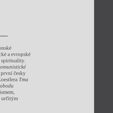
tonské
ické a evropské
spirituality.
komunistické
o první česky
Koestlera
Tma
svobodu
nismem,
s určitým