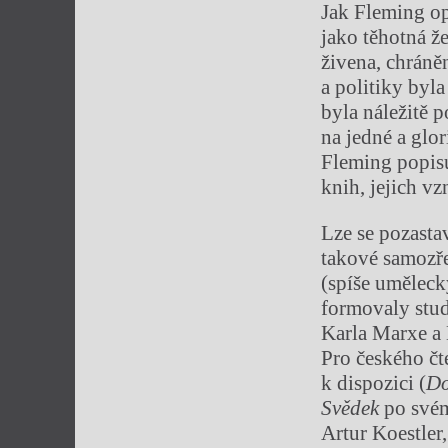
Jak Fleming op
jako těhotná ž
živena, chráně
a politiky byla
byla náležitě 
na jedné a glor
Fleming popisuj
knih, jejich v
Lze se pozasta
takové samozře
(spíše uměleck
formovaly stud
Karla Marxe a 
Pro českého čt
k dispozici (
Do
Svědek
po svém
Artur Koestler