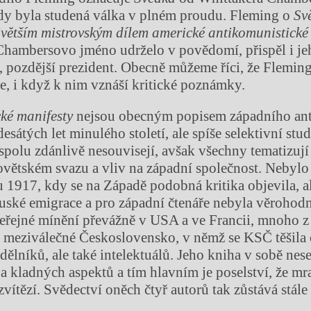
dy byla studená válka v plném proudu. Fleming o
Sv
větším mistrovským dílem americké antikomunistické 
Chambersovo jméno udrželo v povědomí, přispěl i jeh
 pozdější prezident. Obecně můžeme říci, že Flemin
e, i když k nim vznáší kritické poznámky.
ké manifesty
nejsou obecným popisem západního a
desátých let minulého století, ale spíše selektivní stud
 spolu zdánlivě nesouvisejí, avšak všechny tematizují
ětském svazu a vliv na západní společnost. Nebylo 
 1917, kdy se na Západě podobná kritika objevila, a
ruské emigrace a pro západní čtenáře nebyla věrohod
veřejné mínění převážně v USA a ve Francii, mnoho z
ro meziválečné Československo, v němž se KSČ těšila
dělníků, ale také intelektuálů. Jeho kniha v sobě ne
 kladných aspektů a tím hlavním je poselství, že mr
vítězí. Svědectví oněch čtyř autorů tak zůstává stále 