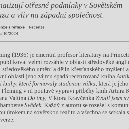
matizují otřesné podmínky v Sovětském
azu a vliv na západní společnost.
nze a reflexe
– Recenze
sla 16/2024
ing (1936) je emeritní profesor literatury na Prince
 publikoval velmi rozsáhle v oblasti středověké angl
in středověkého umění a dějin křesťanského myšlení a 
ní oblasti jeho zájmu spadá recenzovaná kniha
Anti
ři knihy, které formovaly studenou válku
, která je jeh
 Fleming v ní poutavě vypráví příběhy knih Artura 
Jana Valtina
Do tmy
, Viktora Kravčenka
Zvolil jsem 
Chamberse
Svědek
. Každý z autorů se rozešel s komu
sou útokem na sovětskou realitu a všechna se setkala 
verze.