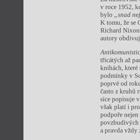
v roce 1952, k
bylo
„snad nej
K tomu, že se 
Richard Nixon,
autory obdivuj
Antikomunistic
třicátých až pa
knihách, které
podmínky v Sov
poprvé od roku
často z kruhů 
sice popisuje 
však platí i p
podpoře nejen 
povzbudivých a
a pravda vždy z