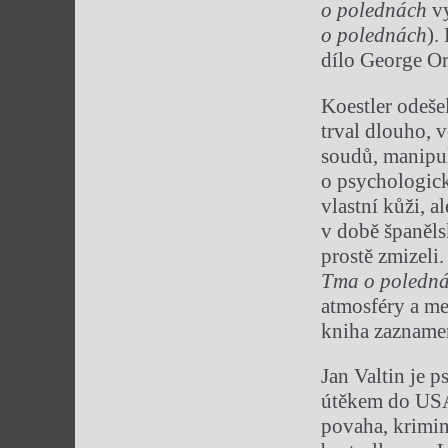
o polednách
vy
o polednách
).
dílo George Or
Koestler odeše
trval dlouho, 
soudů, manipul
o psychologick
vlastní kůži, 
v době španěls
prostě zmizeli.
Tma o poled
n
atmosféry a me
kniha zaznamen
Jan Valtin je 
útěkem do USA 
povaha, krimin