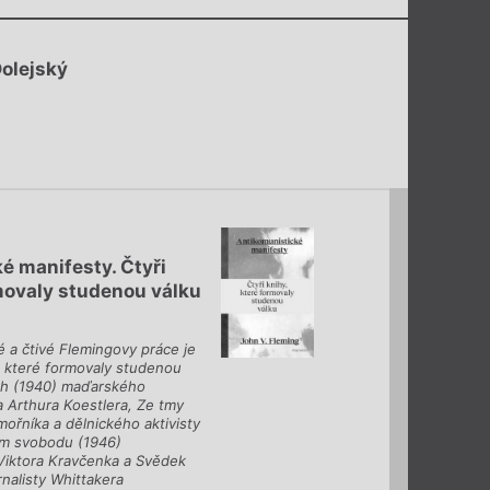
Dolejský
é manifesty. Čtyři
rmovaly studenou válku
a čtivé Flemingovy práce je
h, které formovaly studenou
ch (1940) maďarského
a Arthura Koestlera, Ze tmy
řníka a dělnického aktivisty
sem svobodu (1946)
Viktora Kravčenka a Svědek
nalisty Whittakera