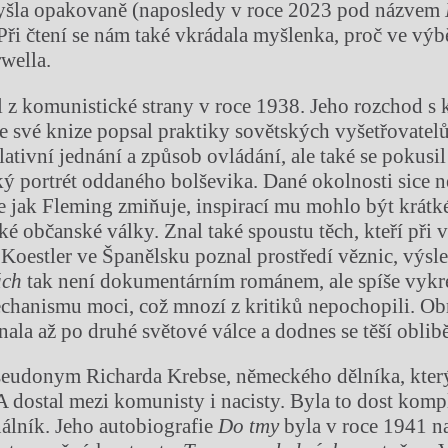
šla opakovaně (naposledy v roce 2023 pod názvem
 Při čtení se nám také vkrádala myšlenka, proč ve výb
wella.
l z komunistické strany v roce 1938. Jeho rozchod
ve své knize popsal praktiky sovětských vyšetřovate
ativní jednání a způsob ovládání, ale také se pokusil
ý portrét oddaného bolševika. Dané okolnosti sice n
ale jak Fleming zmiňuje, inspirací mu mohlo být krátk
ké občanské války. Znal také spoustu těch, kteří při 
 Koestler ve Španělsku poznal prostředí věznic, výsle
ách
tak není dokumentárním románem, ale spíše vykr
chanismu moci, což mnozí z kritiků nepochopili. O
ala až po druhé světové válce a dodnes se těší oblibě
pseudonym Richarda Krebse, německého dělníka, kter
dostal mezi komunisty i nacisty. Byla to dost kom
álník. Jeho autobiografie
Do tmy
byla v roce 1941 n