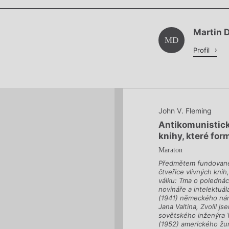
Chviličku.
Martin 
Načítá se.
MD
Profil
John V. Fleming
Antikomunistick
knihy, které fo
Maraton
Předmětem fundované 
čtveřice vlivných kni
válku: Tma o poledná
novináře a intelektuál
(1941) německého námo
Jana Valtina, Zvolil j
sovětského inženýra 
(1952) amerického žur