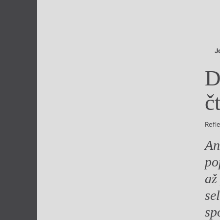
Výroční cen
J
D
č
Refl
An
po
až
se
sp