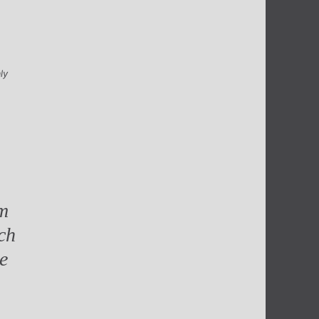
ly
ým
ch
še