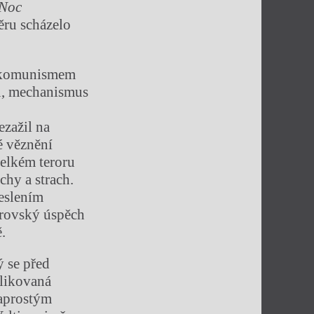
Noc
ěru scházelo
 s komunismem
lů, mechanismus
ezažil na
é věznění
velkém teroru
chy a strach.
eslením
brovský úspěch
.
ý se před
plikovaná
aprostým