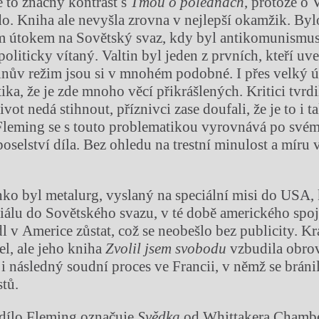
e to značný kontrast s
Tmou o polednách
, protože o 
o. Kniha ale nevyšla zrovna v nejlepší okamžik. Bylo
 útokem na Sovětský svaz, kdy byl antikomunismus 
politicky vítaný. Valtin byl jeden z prvních, kteří uve
linův režim jsou si v mnohém podobné. I přes velký 
ika, že je zde mnoho věcí přikrášlených. Kritici tvrdil
ivot nedá stihnout, příznivci zase doufali, že je to i 
 Fleming se s touto problematikou vyrovnává po své
poselství díla. Bez ohledu na trestní minulost a míru
ko byl metalurg, vyslaný na speciální misi do USA, 
álu do Sovětského svazu, v té době amerického spoj
l v Americe zůstat, což se neobešlo bez publicity. K
el, ale jeho kniha
Zvolil jsem svobodu
vzbudila obro
i následný soudní proces ve Francii, v němž se bránil
tů.
 dílo Fleming označuje
Svědka
od Whittakera Chambe