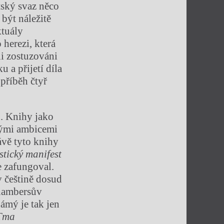
tský svaz něco
 být náležitě
ktuály
 herezi, která
li zostuzováni
u a přijetí díla
 příběh čtyř
ů. Knihy jako
znými ambicemi
ávě tyto knihy
tický manifest
e zafungoval.
v češtině dosud
Chambersův
ámý je tak jen
Tma