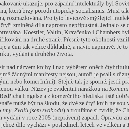
akovaně ukazuje, pro západní intelektuály byl Sově
ena, která brzy porodí utopický socialismus. Musí tak
na, rozmazlována. Pro tyto levicově smýšlející intele
 čtyři zmíněná díla naprosto nepřípustná. Jednalo se o
potrestána. Koestler, Valtin, Kravčenko i Chambers by
ifikováni na druhé straně. Přesně tyto okolnosti vznik
e a činí tak velice důkladně, a navíc napínavě. Je to
zniku, vydání a druhého života.
vit nad názvem knihy i nad výběrem oněch čtyř titul
jmě žádnými manifesty nejsou, autoři je psali s rů
ými nebo komerčními). Stejně tak je sporné, jestli pr
enou válku. Název je evidentní narážkou na
Komunis
Bedřicha Engelse a z komerčního hlediska jistě dobř
enáře může být na škodu, že dvě ze čtyř knih nejsou 
 tmy
,
Zvolil jsem svobodu
) a troufáme si tvrdit, že 
 vydání v roce 2005 (neprávem) zapadl. Opravdu zn
, jehož dílo vychází v posledních letech ve velkém a