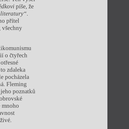
ědkovi
píše, že
literatury“.
o přítel
g všechny
ntikomunismu
ií o čtyřech
 otřesné
to zdaleka
le pocházela
ná. Fleming
 jeho poznatků
 obrovské
se mnoho
avnost
živé.