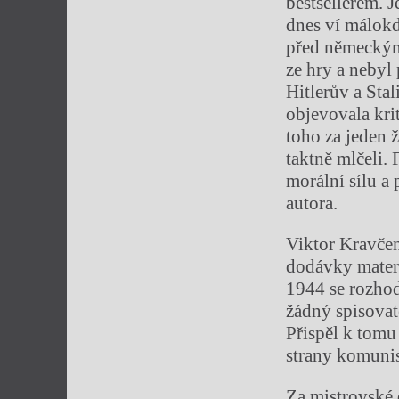
bestsellerem. J
dnes ví málokd
před německým
ze hry a nebyl 
Hitlerův a Sta
objevovala krit
toho za jeden ž
taktně mlčeli.
morální sílu a 
autora.
Viktor Kravčen
dodávky materi
1944 se rozhod
žádný spisovat
Přispěl k tomu 
strany komunis
Za mistrovské