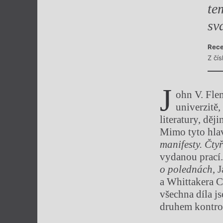
te
sv
Rece
Z čí
J
ohn V. Flem
univerzitě,
literatury, děj
Mimo tyto hlav
manifesty. Čty
vydanou prací.
o polednách
, 
a Whittakera 
všechna díla j
druhem kontro