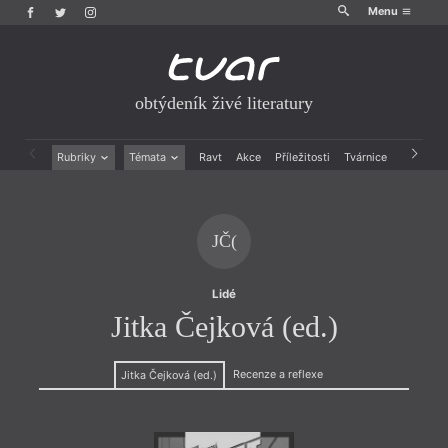
Menu
obtýdeník živé literatury
Rubriky
Témata
Ravt
Akce
Příležitosti
Tvárnice
Archiv
Beletrie
Ženy v katolické literatuře
Drobná publicistika
Právě vychází
Esejistika
Mauzoleum
JČ(
Recenze a reflexe
Divadlo
Reportáže
Historie kolonialismu
Rozhovory
Dokument
Lidé
Výroční ceny
Jitka Čejková (ed.)
Recenze a reflexe
Jitka Čejková (ed.)