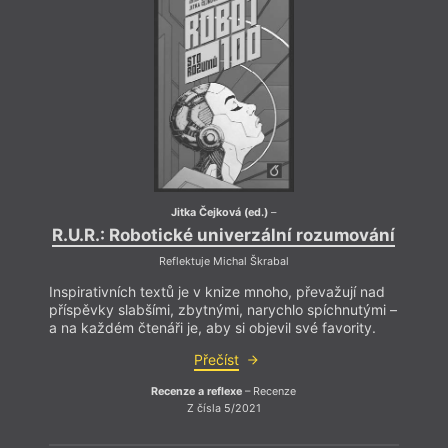
Jitka Čejková (ed.)
–
R.U.R.: Robotické univerzální rozumování
R.U.
Reflektuje Michal Škrabal
Inspirativních textů je v knize mnoho, převažují nad
Inspir
příspěvky slabšími, zbytnými, narychlo spíchnutými –
přísp
a na každém čtenáři je, aby si objevil své favority.
a na k
Přečíst
Recenze a reflexe
– Recenze
Z čísla 5/2021