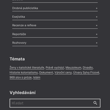
Poezie
,
Próza
,
Dokumenty
,
Drama
,
Celá rubrika
Drobná publicistika
Odlesk
,
Zasláno
,
Nezařazené
,
Novinky v Tvaru
,
Slovo
,
Výročí
,
Esejistika
Nekrolog
,
Glosa
,
Sloupek
,
Pozvánka
,
Literární soutěž
,
Komentář
,
Celá rubrika
Esej
,
Pádlo
,
Úvaha
,
Texty
,
Studie
,
Celá rubrika
Recenze a reflexe
Recenze
,
Dvakrát
,
Horké párky
,
969 slov o próze
,
Reportáže
Méně slov o próze
,
Celá rubrika
Literární zítřky
,
Reportáž
,
Literární život
,
Divadlo
,
Kritický ohlas
,
Rozhovory
Celá rubrika
Rozhovor
,
Anketa
,
Celá rubrika
Témata
Ženy v katolické literatuře
,
Právě vychází
,
Mauzoleum
,
Divadlo
,
Historie kolonialismu
,
Dokument
,
Výroční ceny
,
Útvary Sylvy Ficové
,
969 slov o próze
,
Islám
Vyhledávání