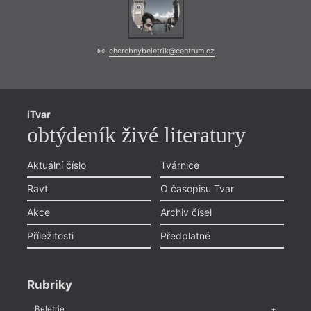
chorobnybeletrik@centrum.cz
iTvar
obtýdeník živé literatury
Aktuální číslo
Tvárnice
Ravt
O časopisu Tvar
Akce
Archiv čísel
Příležitosti
Předplatné
Rubriky
Beletrie