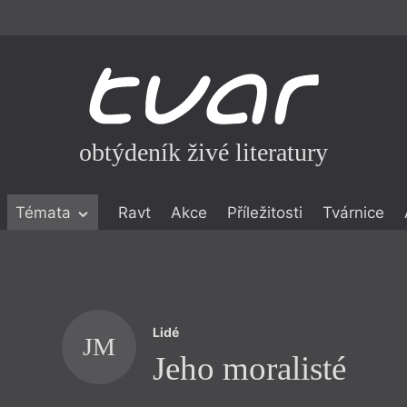
obtýdeník živé literatury
Témata
Ravt
Akce
Příležitosti
Tvárnice
ické literatuře
icistika
zí
Lidé
eflexe
JM
Jeho moralisté
onialismu