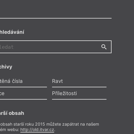
hledávání
chivy
těná čísla
Ravt
ce
Příležitosti
arší obsah
 obsah starší roku 2015 můžete zapátrat na našem
rém webu:
http://old.itvar.cz
.