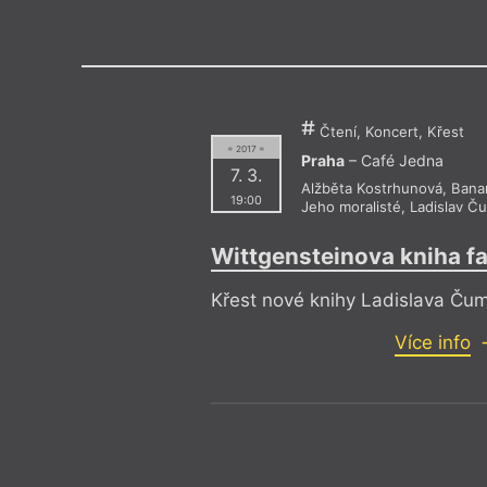
Výroční cen
Čtení, Koncert, Křest
= 2017 =
Praha
– Café Jedna
7. 3.
Alžběta Kostrhunová
,
Banan
19:00
Jeho moralisté
,
Ladislav Č
Wittgensteinova kniha f
Křest nové knihy Ladislava Ču
Více info