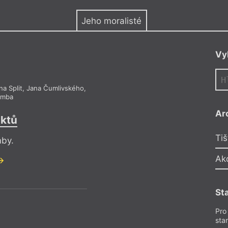
y
Jeho moralisté
Vy
a Split
,
Jana Čumlivského
,
umba
Ar
aktů
Tiš
mby.
Ak
St
Pro
sta