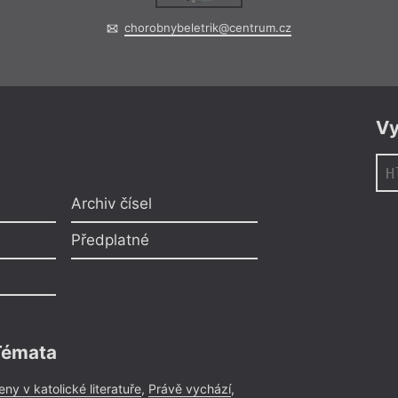
chorobnybeletrik@centrum.cz
Vy
Archiv čísel
Předplatné
Témata
eny v katolické literatuře
,
Právě vychází
,