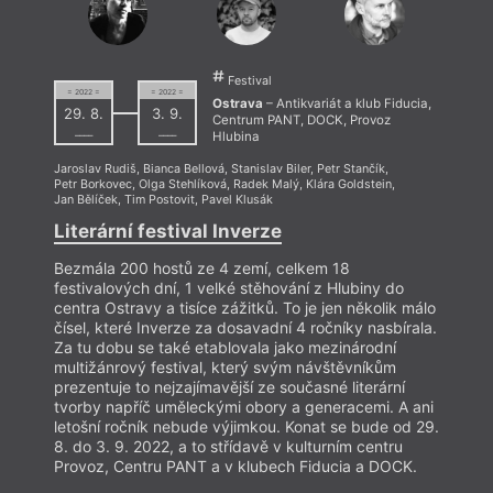
Festival
= 2022 =
= 2022 =
Ostrava
– Antikvariát a klub Fiducia,
Wint
29. 8.
3. 9.
Centrum PANT, DOCK, Provoz
––––
––––
Hlubina
Jaroslav Rudiš
,
Bianca Bellová
,
Stanislav Biler
,
Petr Stančík
,
Petr Borkovec
,
Olga Stehlíková
,
Radek Malý
,
Klára Goldstein
,
Jan Bělíček
,
Tim Postovit
,
Pavel Klusák
Literární festival Inverze
Bezmála 200 hostů ze 4 zemí, celkem 18
festivalových dní, 1 velké stěhování z Hlubiny do
centra Ostravy a tisíce zážitků. To je jen několik málo
čísel, které Inverze za dosavadní 4 ročníky nasbírala.
Za tu dobu se také etablovala jako mezinárodní
multižánrový festival, který svým návštěvníkům
prezentuje to nejzajímavější ze současné literární
tvorby napříč uměleckými obory a generacemi. A ani
Wint
letošní ročník nebude výjimkou. Konat se bude od 29.
8. do 3. 9. 2022, a to střídavě v kulturním centru
Provoz, Centru PANT a v klubech Fiducia a DOCK.