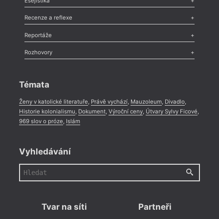
Esejistika
Nekrolog
,
Glosa
,
Sloupek
,
Pozvánka
,
Literární soutěž
,
Komentář
,
Celá rubrika
Esej
,
Pádlo
,
Úvaha
,
Texty
,
Studie
,
Celá rubrika
Recenze a reflexe
Recenze
,
Dvakrát
,
Horké párky
,
969 slov o próze
,
Reportáže
Méně slov o próze
,
Celá rubrika
Literární zítřky
,
Reportáž
,
Literární život
,
Divadlo
,
Kritický ohlas
,
Rozhovory
Celá rubrika
Rozhovor
,
Anketa
,
Celá rubrika
Témata
Ženy v katolické literatuře
,
Právě vychází
,
Mauzoleum
,
Divadlo
,
Historie kolonialismu
,
Dokument
,
Výroční ceny
,
Útvary Sylvy Ficové
,
969 slov o próze
,
Islám
Vyhledávání
Tvar na síti
Partneři