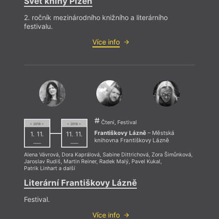
Svět knihy Plzeň
2. ročník mezinárodního knižního a literárního
festivalu.
Více info
Čtení, Festival
= 2018 =
= 2018 =
Františkovy Lázně
– Městská
1. 11.
11. 11.
knihovna Františkovy Lázně
––––
––––
Alena Vávrová
,
Dora Kaprálová
,
Sabine Dittrichová
,
Zora Šimůnková
,
Jaroslav Rudiš
,
Martin Reiner
,
Radek Malý
,
Pavel Kukal
,
Patrik Linhart
a další
Literární Františkovy Lázně
Festival.
Více info