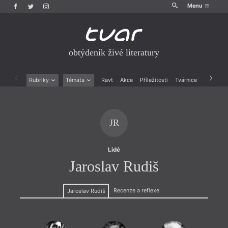
Menu
obtýdeník živé literatury
Rubriky
Témata
Ravt
Akce
Příležitosti
Tvárnice
Archiv
Beletrie
Ženy v katolické literatuře
Drobná publicistika
Právě vychází
Esejistika
Mauzoleum
JR
Recenze a reflexe
Divadlo
Reportáže
Historie kolonialismu
Rozhovory
Dokument
Lidé
Výroční ceny
Jaroslav Rudiš
Recenze a reflexe
Jaroslav Rudiš