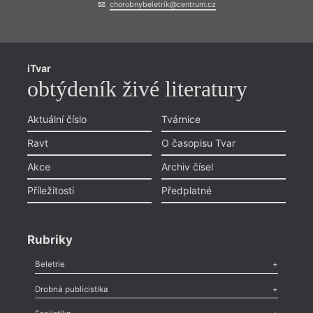
chorobnybeletrik@centrum.cz
iTvar
obtýdeník živé literatury
Aktuální číslo
Tvárnice
Ravt
O časopisu Tvar
Akce
Archiv čísel
Příležitosti
Předplatné
Rubriky
Beletrie
Poezie
,
Próza
,
Dokumenty
,
Drama
,
Celá rubrika
Drobná publicistika
Odlesk
,
Zasláno
,
Nezařazené
,
Novinky v Tvaru
,
Slovo
,
Výročí
,