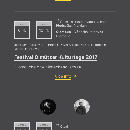
Čtení, Diskuse, Divadlo, Koncert,
= 2017 =
= 2017 =
Přednáška, Promítání
6. 4.
13. 4.
Olomouc
– Vědecká knihovna
––––
––––
Olomouc
Jaroslav Rudiš
,
Martin Becker
,
Pavel Kohout
,
Stefan Goldmann
,
Valerie Fritchová
Festival Olmützer Kulturtage 2017
Olomoucké dny německého jazyka.
Více info
= 2017 =
= 2017 =
Čtení