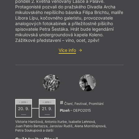
pondělí 2. května věnovaný Lásce a Pálavě.
Protagonisté pozvali do pražského Divadla Archa
mikulovského nepíšícího básníka Filipa Brichtu, malíře
Libora Lípu, kočovného galeristu, provozovatele
analogových fotokabinek a příležitostně píšícího
spisovatele Petra Šestáka. Hrát bude legendární
mikulovská undergroundová kapela Koleno.
Zážitkové představení – víno, ocet, zpěv!
Více info
= 2019 =
= 2019 =
Čtení, Festival, Promítání
20. 9.
21. 9.
Plzeň
– DEPO2015
––––
––––
Viktorie Hanišová
,
Antonio Iturbe
,
Isabelle Lehnová
,
Juan Pablo Bertazza
,
Jaroslav Rudiš
,
Alena Mornštajnová
,
Petra Soukupová
a další