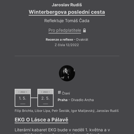
Jaroslav Rudiš
Winterbergova poslední cesta
Reflektuje Tomáš Čada
Pro předplatitele
Recenze a reflexe
– Dvakrát
Z čísla 12/2022
= 2022 =
= 2022 =
Čtení
1. 5.
2. 5.
Praha
– Divadlo Archa
––––
––––
Filip Brichta
,
Libor Lípa
,
Petr Šesták
,
Igor Malijevský
,
Jaroslav Rudiš
EKG O Lásce a Pálavě
Literární kabaret EKG bude v neděli 1. května a v