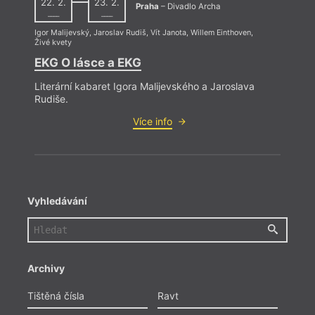
22. 2.
23. 2.
Praha
– Divadlo Archa
––––
––––
Igor Malijevský
,
Jaroslav Rudiš
,
Vít Janota
,
Willem Einthoven
,
Živé kvety
EKG O lásce a EKG
Literární kabaret Igora Malijevského a Jaroslava
Rudiše.
Více info
Vyhledávání
Archivy
Tištěná čísla
Ravt