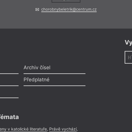
chorobnybeletrik@centrum.cz
Vy
Archiv čísel
Předplatné
Témata
eny v katolické literatuře
,
Právě vychází
,