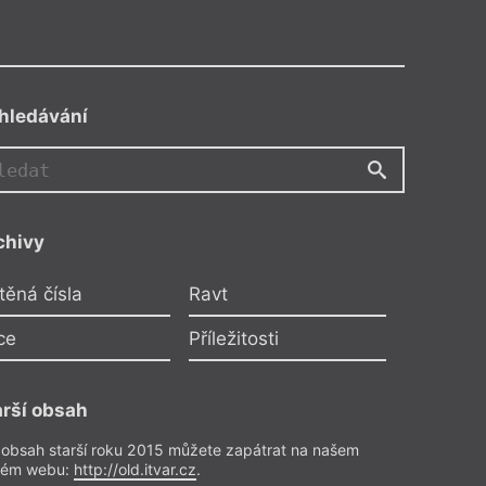
hledávání
JK
chivy
,
Alena Scheinostová
,
těná čísla
Ravt
Johana
ce
Příležitosti
tuje Jára Kahovcová
o předplatitele
arší obsah
ze a reflexe
– Recenze
 obsah starší roku 2015 můžete zapátrat na našem
Z čísla 12/2019
rém webu:
http://old.itvar.cz
.