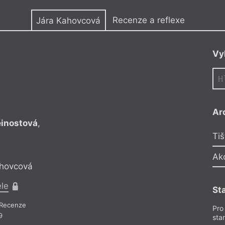
y
Recenze a reflexe
Jára Kahovcová
Vy
Ar
einostová
,
Zuzana Dostálová
Pavla Horáková
Tiš
Ak
ahovcová
Reflek
ele
Pr
St
Recenze
Recen
Pro
9
sta