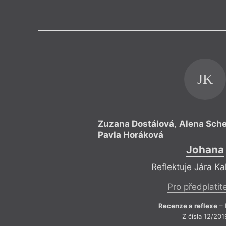
Výroční cen
JK
Zuzana Dostálová
,
Alena Sch
Pavla Horáková
Johana
Reflektuje Jára K
Pro předplatit
Recenze a reflexe
– 
Z čísla 12/201