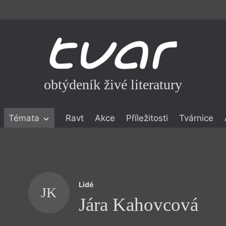
obtýdeník živé literatury
Témata
Ravt
Akce
Příležitosti
Tvárnice
ické literatuře
icistika
zí
Lidé
eflexe
JK
Jára Kahovcová
onialismu