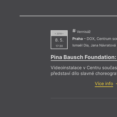
Výroční cen
Vernisáž
= 2019 =
Praha
– DOX, Centrum so
8. 5.
Ismaël Dia
,
Jana Návratová
17:30
Pina Bausch Foundation
Videoinstalace v Centru souč
představí dílo slavné choreogra
Více info