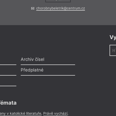
chorobnybeletrik@centrum.cz
Vy
Archiv čísel
Předplatné
Témata
eny v katolické literatuře
,
Právě vychází
,