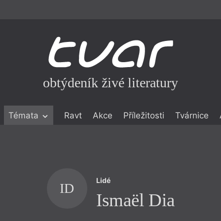
obtýdeník živé literatury
Témata
Ravt
Akce
Příležitosti
Tvárnice
ické literatuře
icistika
zí
Lidé
eflexe
ID
Ismaël Dia
onialismu