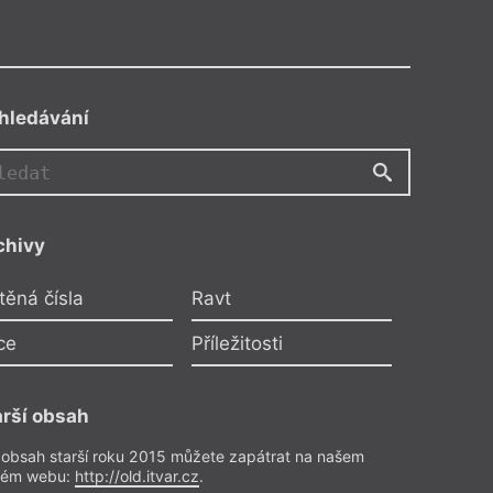
hledávání
chivy
těná čísla
Ravt
ce
Příležitosti
arší obsah
 obsah starší roku 2015 můžete zapátrat na našem
rém webu:
http://old.itvar.cz
.