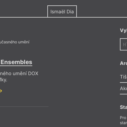
y
Ismaël Dia
Vy
učasného umění
: Ensembles
Ar
asného umění DOX
Tiš
fky.
Ak
St
Pro
sta