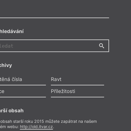
hledávání
E
chivy
Divadlo
Eurípidés
těná čísla
Ravt
Překlad Petra Borkovce a
ce
Příležitosti
tyáše Havrdy
pěv
arší obsah
 obsah starší roku 2015 můžete zapátrat na našem
rém webu:
http://old.itvar.cz
.