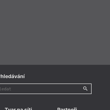
hledávání
Tvar na síti
Partneři