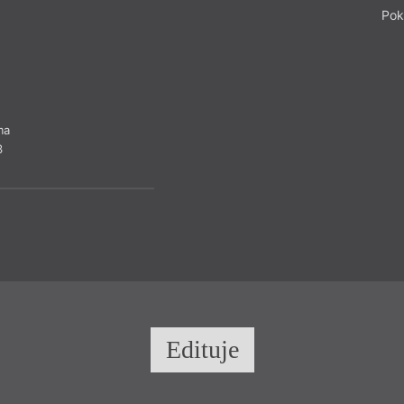
ukaž se Bakchovi
Pok
tanči nad smrtí
Penthea jásej
do skal a svahů
ma
3
Edituje