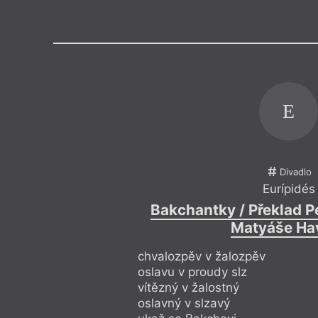
Výroční cen
E
Divadlo
Eurípidés
Bakchantky / Překlad P
Matyáše Ha
chvalozpěv v žalozpěv
oslavu v proudy slz
vítězný v žalostný
oslavný v slzavý