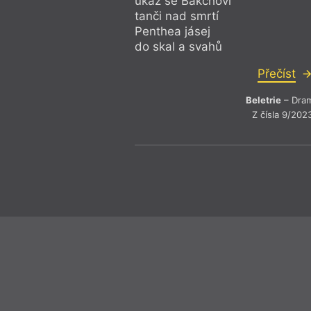
ukaž se Bakchovi
tanči nad smrtí
Penthea jásej
do skal a svahů
Přečíst
Beletrie
– Dra
Z čísla 9/202