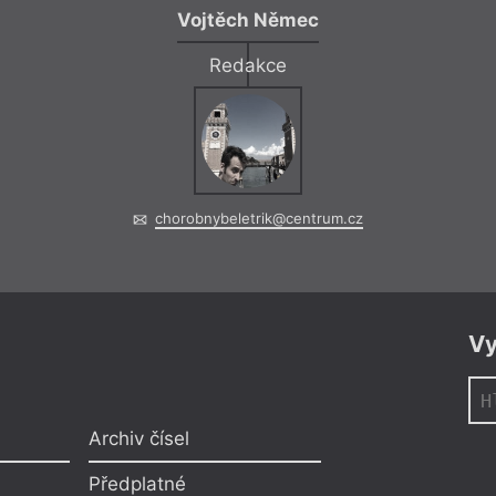
Vojtěch Němec
Redakce
chorobnybeletrik@centrum.cz
Vy
Archiv čísel
Předplatné