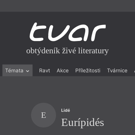
obtýdeník živé literatury
Témata
Ravt
Akce
Příležitosti
Tvárnice
ické literatuře
icistika
zí
Lidé
eflexe
E
Eurípidés
onialismu