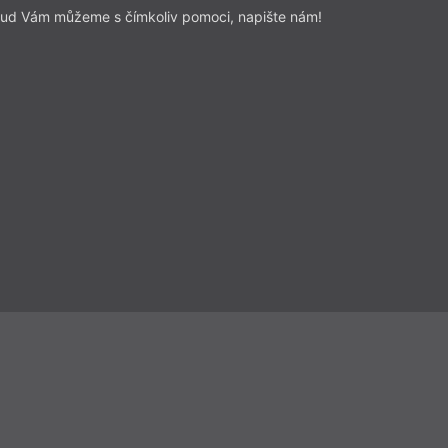
ud Vám můžeme s čímkoliv pomoci, napište nám!
Přečíst
Beletrie
– Drama
Z čísla 9/2023