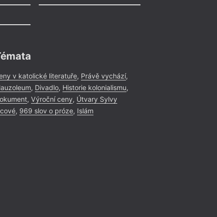
Témata
eny v katolické literatuře
,
Právě vychází
,
auzoleum
,
Divadlo
,
Historie kolonialismu
,
okument
,
Výroční ceny
,
Útvary Sylvy
icové
,
969 slov o próze
,
Islám