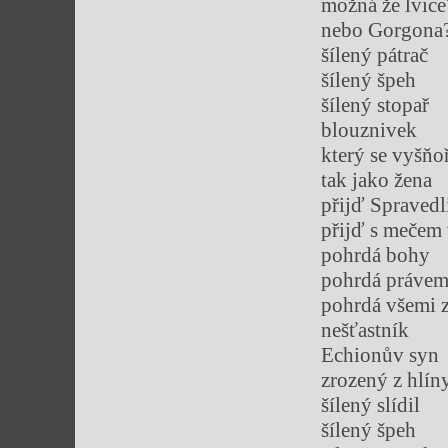
možná že lvice
nebo Gorgona
šílený pátrač
šílený špeh
šílený stopař
blouznivek
který se vyšňoř
tak jako žena
přijď Spravedl
přijď s mečem 
pohrdá bohy
pohrdá práve
pohrdá všemi 
nešťastník
Echionův syn
zrozený z hlín
šílený slídil
šílený špeh