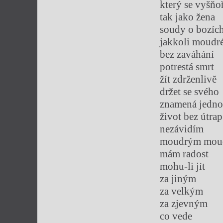
který se vyšňoř
tak jako žena
soudy o bozíc
jakkoli moudr
bez zaváhání
potrestá smrt
žít zdrženlivě
držet se svého
znamená jedno
život bez útrap
nezávidím
moudrým moud
mám radost
mohu-li jít
za jiným
za velkým
za zjevným
co vede