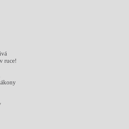
ivá
v ruce!
m
zákony
y