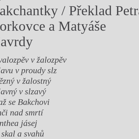
akchantky / Překlad Petr
y
orkovce a Matyáše
avrdy
valozpěv v žalozpěv
lavu v proudy slz
tězný v žalostný
lavný v slzavý
až se Bakchovi
nči nad smrtí
nthea jásej
 skal a svahů