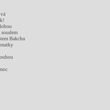
ivá
rk!
zlobou
m soudem
stem Bakchu
 matky
í
touhou
 moc