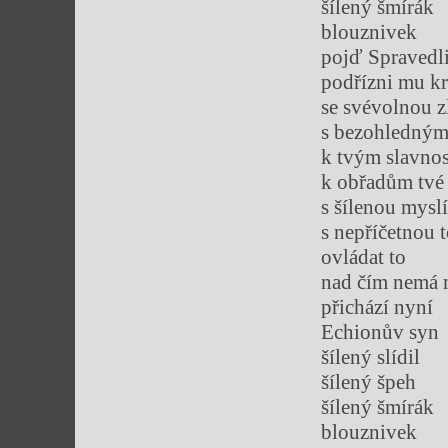
šílený šmírák
blouznivek
pojď Spravedl
podřízni mu k
se svévolnou 
s bezohledný
k tvým slavno
k obřadům tvé
s šílenou mysl
s nepříčetnou 
ovládat to
nad čím nemá
přichází nyní
Echionův syn
šílený slídil
šílený špeh
šílený šmírák
blouznivek