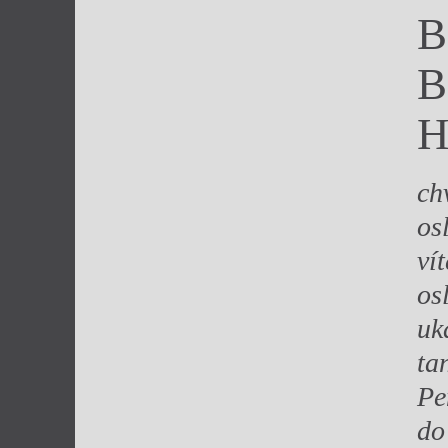
B
Výroční cen
B
H
ch
os
ví
os
uk
ta
Pe
do