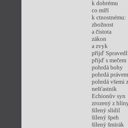
k dobrému
co míří
k ctnostnému:
zbožnost
a čistota
zákon
a zvyk
přijď Spravedl
přijď s mečem 
pohrdá bohy
pohrdá práve
pohrdá všemi 
nešťastník
Echionův syn
zrozený z hlín
šílený slídil
šílený špeh
šílený šmírák