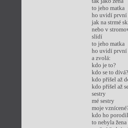
tak jako žena
to jeho matka
ho uvidí první
jak na strmé sk
nebo v stromo
slídí
to jeho matka
ho uvidí první
a zvolá:
kdo je to?
kdo se to dívá
kdo přišel až 
kdo přišel až 
sestry
mé sestry
moje vznícené
kdo ho porodi
to nebyla žena