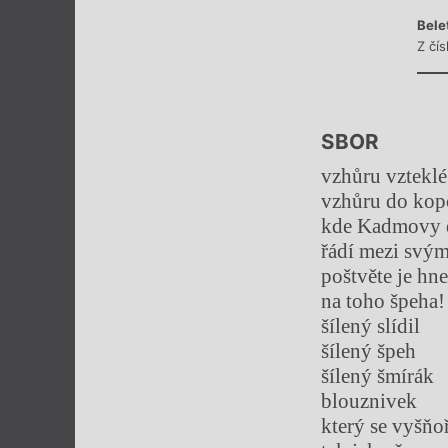
Bele
Z čí
SBOR
vzhůru vzteklé
vzhůru do kop
kde Kadmovy 
řádí mezi svým
poštvěte je hn
na toho špeha!
šílený slídil
šílený špeh
šílený šmírák
blouznivek
který se vyšňoř