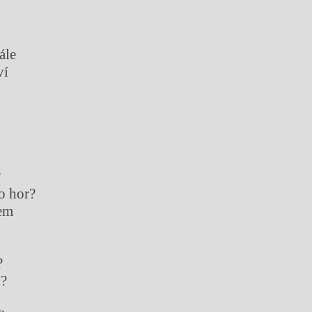
ále
ví
?
do hor?
sem
?
l?