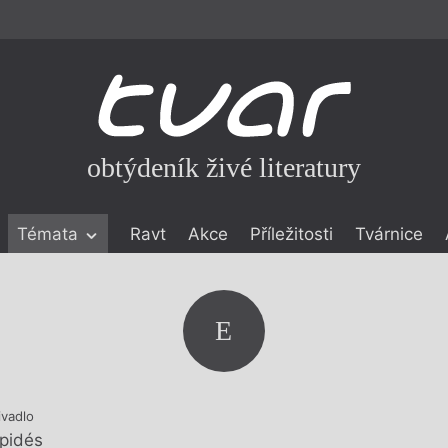
obtýdeník živé literatury
Témata
Ravt
Akce
Příležitosti
Tvárnice
ické literatuře
icistika
zí
E
eflexe
onialismu
ivadlo
ípidés