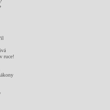
?
?
il
ivá
v ruce!
m
zákony
y