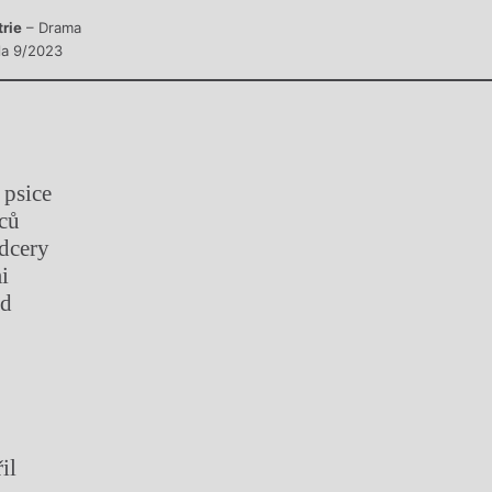
trie
– Drama
sla 9/2023
 psice
ců
dcery
i
ed
il