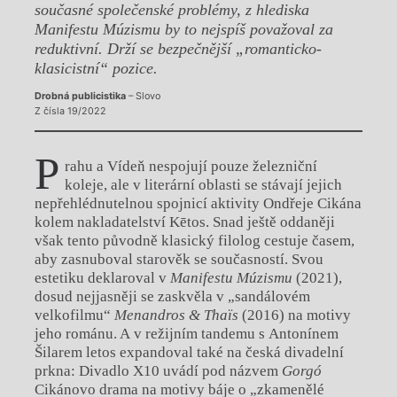
současné společenské problémy, z hlediska
Manifestu Múzismu by to nejspíš považoval za
reduktivní. Drží se bezpečnější „romanticko-
klasicistní“ pozice.
Drobná publicistika
– Slovo
Z čísla 19/2022
P
rahu a Vídeň nespojují pouze železniční
koleje, ale v literární oblasti se stávají jejich
nepřehlédnutelnou spojnicí aktivity Ondřeje Cikána
kolem nakladatelství Kētos. Snad ještě oddaněji
však tento původně klasický filolog cestuje časem,
aby zasnuboval starověk se současností. Svou
estetiku deklaroval v
Manifestu Múzismu
(2021),
dosud nejjasněji se zaskvěla v „sandálovém
velkofilmu“
Menandros & Tha
ï
s
(2016) na motivy
jeho románu. A v režijním tandemu s Antonínem
Šilarem letos expandoval také na česká divadelní
prkna: Divadlo X10 uvádí pod názvem
Gorg
ó
Cikánovo drama na motivy báje o „zkamenělé