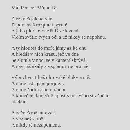
Můj Persee! Můj milý!
Ztěžkneš jak balvan,
Zapomeneš rozpínat perutě
A jako plod ovoce řítíš se k zemi.
Vidím světlo tvých očí a už nikdy se nepohnu.
A ty hloubíš do moře jámy až ke dnu
A hledáš v nich krásu, jež ve dne
Se sluní a v noci se v kamení skrývá.
A navrtáš skály a vzplanuv ne pro mě,
Výbuchem trháš obrovské bloky a mě.
A moje ústa jsou porphyr.
A moje ňadra jsou mramor.
A konečně, konečně upustíš od svého strašného
hledání
A začneš mě milovat!
A vezmeš si mě!
A nikdy tě nezapomenu.