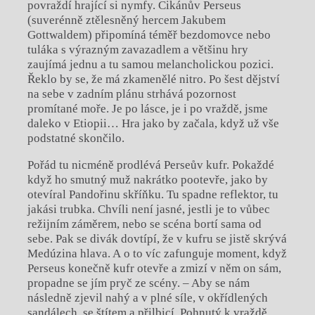
povraždí hrající si nymfy. Cikánův Perseus
(suverénně ztělesněný hercem Jakubem
Gottwaldem) připomíná téměř bezdomovce nebo
tuláka s výrazným zavazadlem a většinu hry
zaujímá jednu a tu samou melancholickou pozici.
Řeklo by se, že má zkamenělé nitro. Po šest dějství
na sebe v zadním plánu strhává pozornost
promítané moře. Je po lásce, je i po vraždě, jsme
daleko v Etiopii… Hra jako by začala, když už vše
podstatné skončilo.
Pořád tu nicméně prodlévá Perseův kufr. Pokaždé
když ho smutný muž nakrátko pootevře, jako by
otevíral Pandořinu skříňku. Tu spadne reflektor, tu
jakási trubka. Chvíli není jasné, jestli je to vůbec
režijním záměrem, nebo se scéna bortí sama od
sebe. Pak se divák dovtípí, že v kufru se jistě skrývá
Medúzina hlava. A o to víc zafunguje moment, když
Perseus konečně kufr otevře a zmizí v něm on sám,
propadne se jím pryč ze scény. – Aby se nám
následně zjevil nahý a v plné síle, v okřídlených
sandálech, se štítem a přilbicí. Pohnutý k vraždě