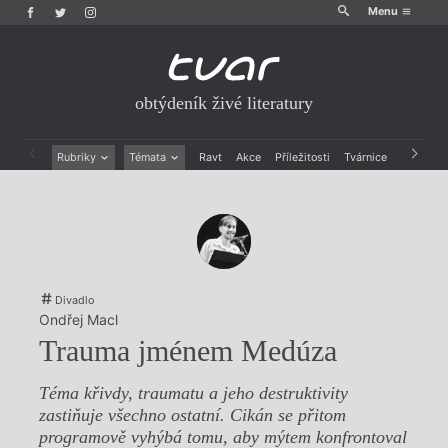
Menu
obtýdeník živé literatury
Rubriky
Témata
Ravt
Akce
Příležitosti
Tvárnice
Archiv
Beletrie
Ženy v katolické literatuře
Drobná publicistika
Právě vychází
Esejistika
Mauzoleum
Recenze a reflexe
Divadlo
Reportáže
Historie kolonialismu
Rozhovory
Dokument
Divadlo
Výroční ceny
Ondřej Macl
Trauma jménem Medúza
Téma křivdy, traumatu a jeho destruktivity
zastiňuje všechno ostatní. Cikán se přitom
programově vyhýbá tomu, aby mýtem konfrontoval