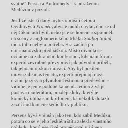
svatbě“ Persea a Andromedy – s poraženou
Medúzou v pozadí.
Jestliže jste si daný mýtus oprášili četbou
Ovidiových
Proměn
, abyste mohli chytat, čím se od
něj Cikán odchýlil, nebo jste se honem rozpomněli
na scény z angloamerického trháku
Souboj titánů
,
nic z toho nebylo potřeba. Hra začíná po
cimrmanovsku přednáškou. Místo divadla se
ocitáme na zahraniční konferenci, kde nám fórum
expertů zevrubně převypráví jak původní příběh,
tak jeho autorskou inovaci. Aby byl posílen
univerzalismus tématu, experti přepínají mezi
cizími jazyky a plynulou češtinou a především –
vidíme je jen v podobě kamenů. Jediná živá je
postava moderátora, později sluhy, který je
komicky obíhá s mikrofonem, ba několik dotazů
zazní i od kamene sedícího v publiku.
Perseus bývá vnímán jako ten, kdo zabil Medúzu,
potom co se v jeho lesklém štítu zalekla vlastního
pohledu, který vše živé proměňoval v kámen.