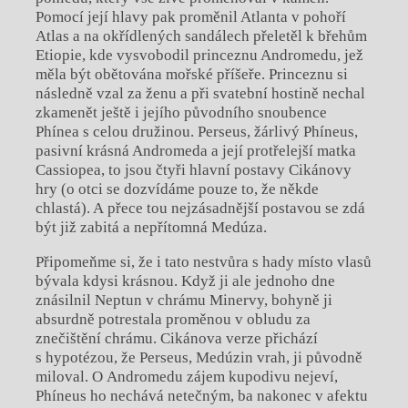
Pomocí její hlavy pak proměnil Atlanta v pohoří
Atlas a na okřídlených sandálech přeletěl k břehům
Etiopie, kde vysvobodil princeznu Andromedu, jež
měla být obětována mořské příšeře. Princeznu si
následně vzal za ženu a při svatební hostině nechal
zkamenět ještě i jejího původního snoubence
Phínea s celou družinou. Perseus, žárlivý Phíneus,
pasivní krásná Andromeda a její protřelejší matka
Cassiopea, to jsou čtyři hlavní postavy Cikánovy
hry (o otci se dozvídáme pouze to, že někde
chlastá). A přece tou nejzásadnější postavou se zdá
být již zabitá a nepřítomná Medúza.
Připomeňme si, že i tato nestvůra s hady místo vlasů
bývala kdysi krásnou. Když ji ale jednoho dne
znásilnil Neptun v chrámu Minervy, bohyně ji
absurdně potrestala proměnou v obludu za
znečištění chrámu. Cikánova verze přichází
s hypotézou, že Perseus, Medúzin vrah, ji původně
miloval. O Andromedu zájem kupodivu nejeví,
Phíneus ho nechává netečným, ba nakonec v afektu