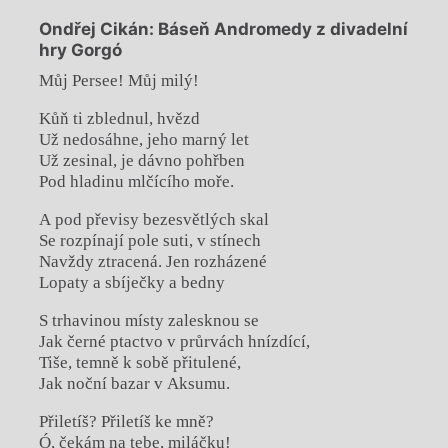
Ondřej Cikán: Báseň Andromedy z divadelní
hry Gorgó
Můj Persee! Můj milý!
Kůň ti zblednul, hvězd
Už nedosáhne, jeho marný let
Už zesinal, je dávno pohřben
Pod hladinu mlčícího moře.
A pod převisy bezesvětlých skal
Se rozpínají pole suti, v stínech
Navždy ztracená. Jen rozházené
Lopaty a sbíječky a bedny
S trhavinou místy zalesknou se
Jak černé ptactvo v průrvách hnízdící,
Tiše, temně k sobě přitulené,
Jak noční bazar v Aksumu.
Přiletíš? Přiletíš ke mně?
Ó, čekám na tebe, miláčku!