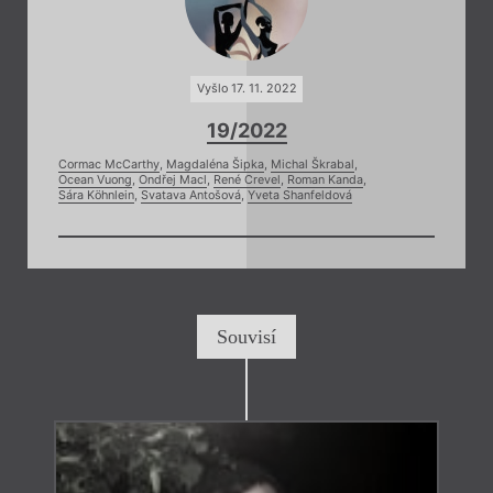
Vyšlo 17. 11. 2022
19/2022
Cormac McCarthy
,
Magdaléna Šipka
,
Michal Škrabal
,
Ocean Vuong
,
Ondřej Macl
,
René Crevel
,
Roman Kanda
,
Sára Köhnlein
,
Svatava Antošová
,
Yveta Shanfeldová
Souvisí