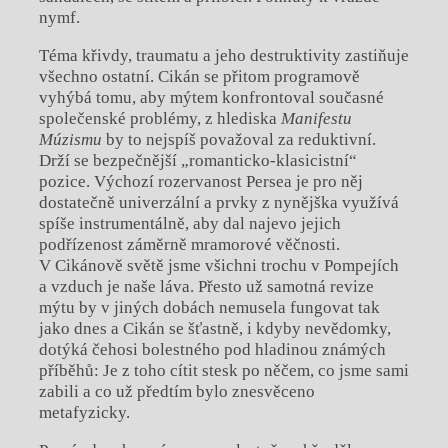
nymf.
Téma křivdy, traumatu a jeho destruktivity zastiňuje
všechno ostatní. Cikán se přitom programově
vyhýbá tomu, aby mýtem konfrontoval současné
společenské problémy, z hlediska
Manifestu
Múzismu
by to nejspíš považoval za reduktivní.
Drží se bezpečnější „romanticko-klasicistní“
pozice. Výchozí rozervanost Persea je pro něj
dostatečně univerzální a prvky z nynějška využívá
spíše instrumentálně, aby dal najevo jejich
podřízenost záměrně mramorové věčnosti.
V Cikánově světě jsme všichni trochu v Pompejích
a vzduch je naše láva. Přesto už samotná revize
mýtu by v jiných dobách nemusela fungovat tak
jako dnes a Cikán se šťastně, i kdyby nevědomky,
dotýká čehosi bolestného pod hladinou známých
příběhů: Je z toho cítit stesk po něčem, co jsme sami
zabili a co už předtím bylo znesvěceno
metafyzicky.