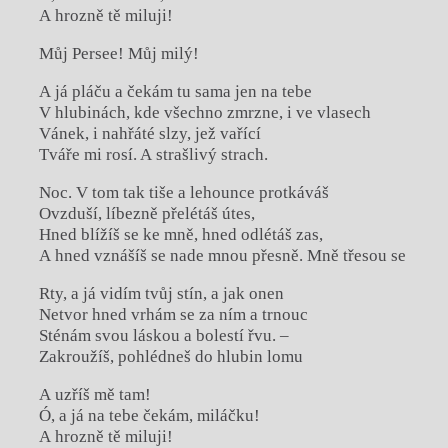
A hrozně tě miluji!
Můj Persee! Můj milý!
A já pláču a čekám tu sama jen na tebe
V hlubinách, kde všechno zmrzne, i ve vlasech
Vánek, i nahřáté slzy, jež vařící
Tváře mi rosí. A strašlivý strach.
Noc. V tom tak tiše a lehounce protkáváš
Ovzduší, líbezně přelétáš útes,
Hned blížíš se ke mně, hned odlétáš zas,
A hned vznášíš se nade mnou přesně. Mně třesou se
Rty, a já vidím tvůj stín, a jak onen
Netvor hned vrhám se za ním a trnouc
Sténám svou láskou a bolestí řvu. –
Zakroužíš, pohlédneš do hlubin lomu
A uzříš mě tam!
Ó, a já na tebe čekám, miláčku!
A hrozně tě miluji!