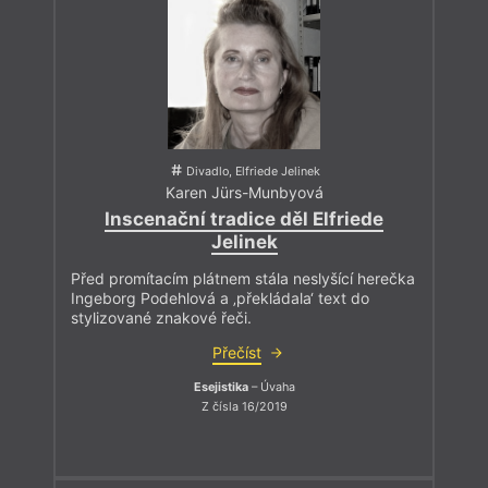
Divadlo, Elfriede Jelinek
Karen Jürs-Munbyová
Inscenační tradice děl Elfriede
Jelinek
Před promítacím plátnem stála neslyšící herečka
Ingeborg Podehlová a ‚překládala‘ text do
stylizované znakové řeči.
Přečíst
Esejistika
– Úvaha
Z čísla 16/2019