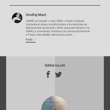
Chviličku.
Ondřej Macl
Načítá se.
(1989) se narodil v roce 1989 v Hradci Králové.
Vystudoval obory sociální práce a žurnalistika na
Masarykově univerzitě v Brně, autorské herectví na
DAMU a srovnávací literaturu na Univerzitě Karlově
v Praze, kde obhájil doktorskou práci ...
Profil
Sdílet na síti