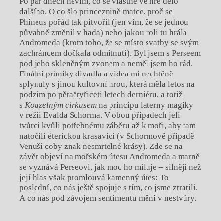
Po pár dnech nevím, co se vlastně ve hře dělo
dalšího. O co šlo princeznině matce, proč se
Phíneus pořád tak pitvořil (jen vím, že se jednou
půvabně změnil v hada) nebo jakou roli tu hrála
Andromeda (krom toho, že se místo svatby se svým
zachráncem dočkala odmítnutí). Byl jsem s Perseem
pod jeho skleněným zvonem a neměl jsem ho rád.
Finální průniky divadla a videa mi nechtěně
splynuly s jinou kultovní hrou, která měla letos na
podzim po pětačtyřiceti letech derniéru, a totiž
s
Kouzelným cirkusem
na principu laterny magiky
v režii Evalda Schorma. V obou případech jeli
tvůrci kvůli potřebnému záběru až k moři, aby tam
natočili éterickou krasavici (v Schormově případě
Venuši coby znak nesmrtelné krásy). Zde se na
závěr objeví na mořském útesu Andromeda a marně
se vyznává Perseovi, jak moc ho miluje – silněji než
její hlas však promlouvá kamenný útes: To
poslední, co nás ještě spojuje s tím, co jsme ztratili.
A co nás pod závojem sentimentu mění v nestvůry.