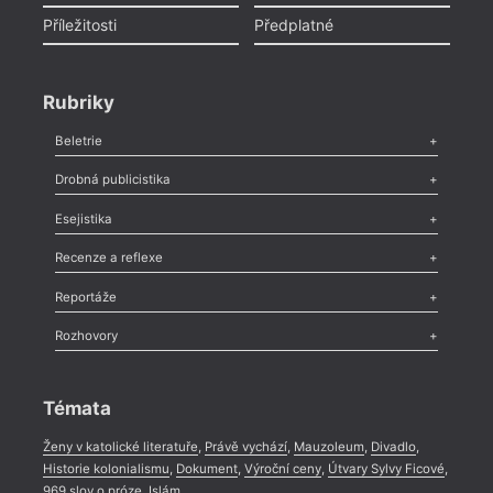
Příležitosti
Předplatné
Rubriky
Beletrie
Poezie
,
Próza
,
Dokumenty
,
Drama
,
Celá rubrika
Drobná publicistika
Odlesk
,
Zasláno
,
Nezařazené
,
Novinky v Tvaru
,
Slovo
,
Výročí
,
Esejistika
Nekrolog
,
Glosa
,
Sloupek
,
Pozvánka
,
Literární soutěž
,
Komentář
,
Celá rubrika
Esej
,
Pádlo
,
Úvaha
,
Texty
,
Studie
,
Celá rubrika
Recenze a reflexe
Recenze
,
Dvakrát
,
Horké párky
,
969 slov o próze
,
Reportáže
Méně slov o próze
,
Celá rubrika
Literární zítřky
,
Reportáž
,
Literární život
,
Divadlo
,
Kritický ohlas
,
Rozhovory
Celá rubrika
Rozhovor
,
Anketa
,
Celá rubrika
Témata
Ženy v katolické literatuře
,
Právě vychází
,
Mauzoleum
,
Divadlo
,
Historie kolonialismu
,
Dokument
,
Výroční ceny
,
Útvary Sylvy Ficové
,
969 slov o próze
,
Islám