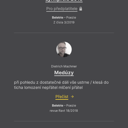
Pro předplatitele
Beletrie
– Poezie
Z čísla 3/2019
Dietrich Machmer
Medúzy
při pohledu z dostatečné dáli vše ustrne / klesá do
při po
ticha lomození nepřátel mlčení přátel
ticha 
Přečíst
Beletrie
– Poezie
revue Ravt 18/2018