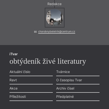
Redakce
chorobnybeletrik@centrum.cz
iTvar
obtýdeník živé literatury
Aktuální číslo
Tvárnice
Ravt
O časopisu Tvar
Akce
Archiv čísel
Příležitosti
Předplatné