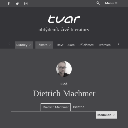
Menu
obtýdeník živé literatury
Rubriky
Témata
Ravt
Akce
Příležitosti
Tvárnice
Archiv
Beletrie
Ženy v katolické literatuře
Drobná publicistika
Právě vychází
Esejistika
Mauzoleum
Recenze a reflexe
Divadlo
Reportáže
Historie kolonialismu
Rozhovory
Dokument
Lidé
Výroční ceny
Dietrich Machmer
Beletrie
Dietrich Machmer
Medailon
Medailon
narozen r. 1966 ve Wormsu, pracuje jako spisovatel a