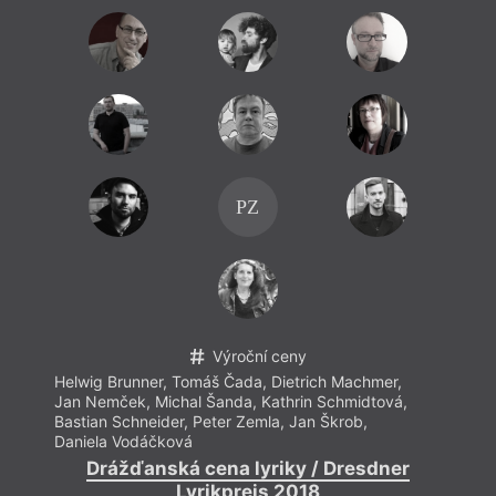
kunsthistorik v Hamburku. Publikuje v antologiích a
časopisech, naposledy vyšla jeho básnická sbírka
Ende der Kampfhandlung
(Konec bojové akce.
Edition Voss v nakl. Horlemann, 2016).
PZ
Výroční ceny
Helwig Brunner
,
Tomáš Čada
,
Dietrich Machmer
,
Helwi
Jan Nemček
,
Michal Šanda
,
Kathrin Schmidtová
,
Jan 
Bastian Schneider
,
Peter Zemla
,
Jan Škrob
,
Basti
Daniela Vodáčková
Danie
Drážďanská cena lyriky / Dresdner
D
Lyrikpreis 2018