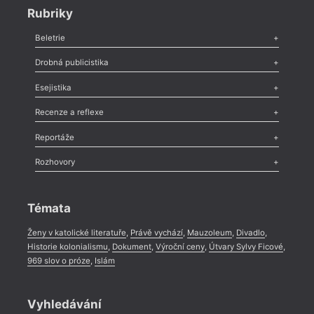
Rubriky
Beletrie
Poezie
,
Próza
,
Dokumenty
,
Drama
,
Celá rubrika
Drobná publicistika
Odlesk
,
Zasláno
,
Nezařazené
,
Novinky v Tvaru
,
Slovo
,
Výročí
,
Esejistika
Nekrolog
,
Glosa
,
Sloupek
,
Pozvánka
,
Literární soutěž
,
Komentář
,
Celá rubrika
Esej
,
Pádlo
,
Úvaha
,
Texty
,
Studie
,
Celá rubrika
Recenze a reflexe
Recenze
,
Dvakrát
,
Horké párky
,
969 slov o próze
,
Reportáže
Méně slov o próze
,
Celá rubrika
Literární zítřky
,
Reportáž
,
Literární život
,
Divadlo
,
Kritický ohlas
,
Rozhovory
Celá rubrika
Rozhovor
,
Anketa
,
Celá rubrika
Témata
Ženy v katolické literatuře
,
Právě vychází
,
Mauzoleum
,
Divadlo
,
Historie kolonialismu
,
Dokument
,
Výroční ceny
,
Útvary Sylvy Ficové
,
969 slov o próze
,
Islám
Vyhledávání