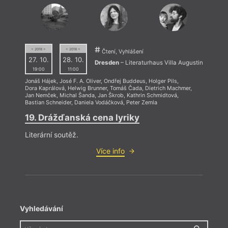
= 2018 =
= 2018 =
Čtení, Vyhlášení
27. 10.
28. 10.
Dresden
– Literaturhaus Villa Augustin
19:00
11:00
Jonáš Hájek
,
José F. A. Oliver
,
Ondřej Buddeus
,
Holger Pils
,
Dora Kaprálová
,
Helwig Brunner
,
Tomáš Čada
,
Dietrich Machmer
,
Jan Nemček
,
Michal Šanda
,
Jan Škrob
,
Kathrin Schmidtová
,
Bastian Schneider
,
Daniela Vodáčková
,
Peter Zemla
19. Drážďanská cena lyriky
Literární soutěž.
Více info
Vyhledávání