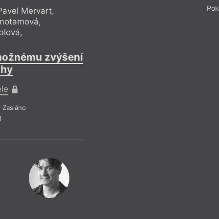
Pok
Pavel Mervart
,
Daniel Podhradský
emotamová
,
Anežka Charvátová
blová
,
Ivana Myšková
,
Ann
Ondřej Buddeus
možnému zvýšení
Dopis zákonod
ihy
D
ele
Pr
 Zasláno
Drobn
3