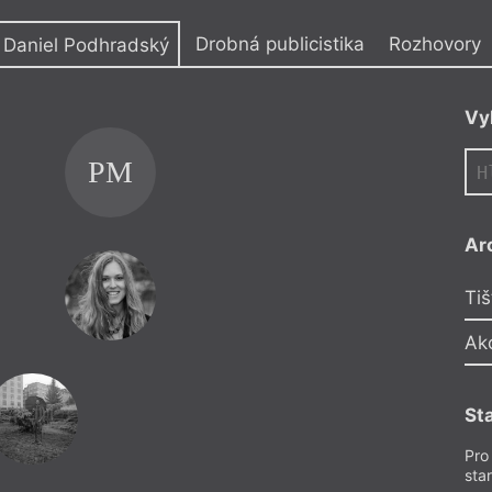
y
Drobná publicistika
Rozhovory
Daniel Podhradský
Vy
PM
DP
Ar
AC
Tiš
Ak
St
Pro
sta