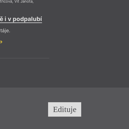
třicová
,
Vít Janota
,
 i v podpalubí
táje.
Edituje