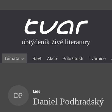
obtýdeník živé literatury
Témata
Ravt
Akce
Příležitosti
Tvárnice
ické literatuře
icistika
zí
Lidé
eflexe
DP
Daniel Podhradský
onialismu