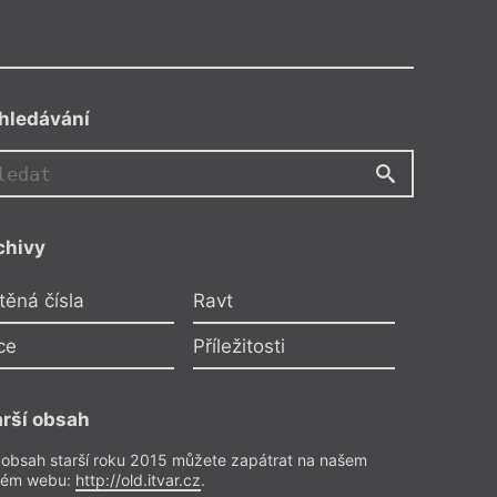
hledávání
JH
PM
chivy
těná čísla
Ravt
ce
Příležitosti
arší obsah
 obsah starší roku 2015 můžete zapátrat na našem
rém webu:
http://old.itvar.cz
.