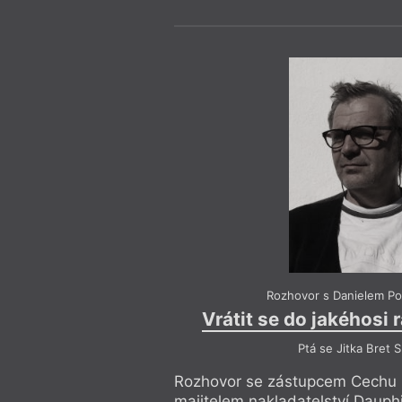
Rozhovor s Danielem P
Vrátit se do jakéhosi 
Ptá se Jitka Bret 
Rozhovor se zástupcem Cechu 
majitelem nakladatelství Dauph