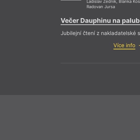
Ladislav Zedník
,
Blanka Kos
Radovan Jursa
Večer Dauphinu na palubě
Jubilejní čtení z nakladatelské s
Více info