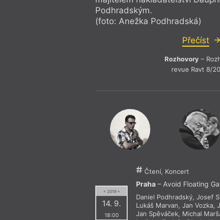
Podhradským.
(foto: Anežka Podhradská)
Přečíst
Rozhovory
– Roz
revue Ravt 8/2
Čtení, Koncert
Praha
– Avoid Floating Ga
= 2019 =
Daniel Podhradský
,
Josef S
14. 9.
Lukáš Marvan
,
Jan Vozka
,
Jan Spěváček
,
Michal Marš
18:00