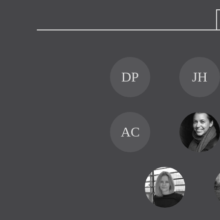
Výroční cen
DP
JH
AC