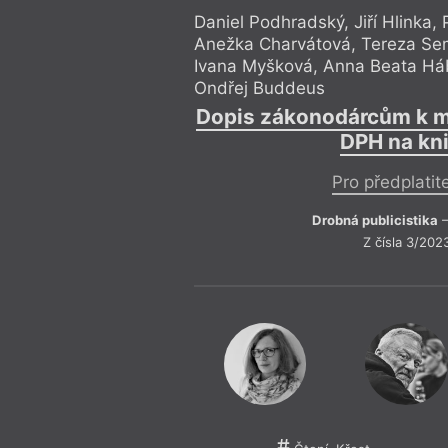
Daniel Podhradský
,
Jiří Hlinka
,
Anežka Charvátová
,
Tereza S
Ivana Myšková
,
Anna Beata Há
Ondřej Buddeus
Dopis zákonodárcům k 
DPH na kn
Pro předplatit
Drobná publicistika
–
Z čísla 3/202