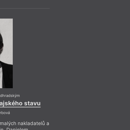
odhradským
rajského stavu
Srbová
malých nakladatelů a
in, Danielem