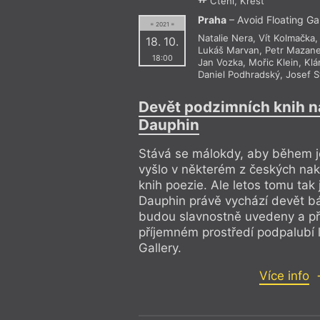
Čtení, Křest
Praha
– Avoid Floating Ga
= 2021 =
Natalie Nera
,
Vít Kolmačka
18. 10.
Lukáš Marvan
,
Petr Mazan
18:00
Jan Vozka
,
Mořic Klein
,
Klá
Daniel Podhradský
,
Josef S
Devět podzimních knih n
Dauphin
Stává se málokdy, aby během 
vyšlo v některém z českých nak
knih poezie. Ale letos tomu tak 
Dauphin právě vychází devět bá
budou slavnostně uvedeny a p
příjemném prostředí podpalubí l
Gallery.
Více info