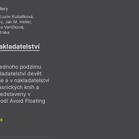
llery
,
Lucie Kubalíková
,
ec
,
Jan M. Heller
,
ra Vaníčková
,
traka
akladatelství
jednoho podzimu
ladatelství devět
je a v nakladatelství
snických knih a
ředstaveny v
odi Avoid Floating