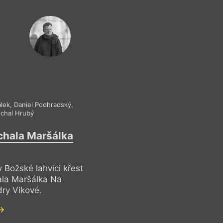
álek
,
Daniel Podhradský
,
chal Hrubý
chala Maršálka
 Božské lahvici křest
ala Maršálka Na
dry Vikové.