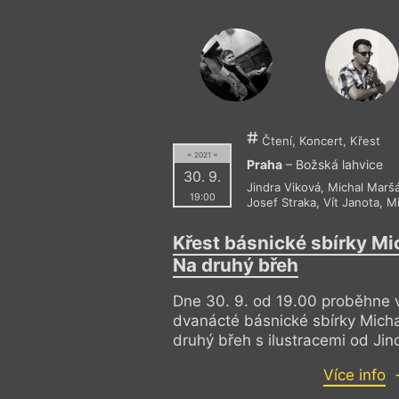
Čtení, Koncert, Křest
= 2021 =
Praha
– Božská lahvice
30. 9.
Jindra Viková
,
Michal Marš
19:00
Josef Straka
,
Vít Janota
,
Mi
Křest básnické sbírky Mi
Na druhý břeh
Dne 30. 9. od 19.00 proběhne v
dvanácté básnické sbírky Mich
druhý břeh s ilustracemi od Jin
Více info