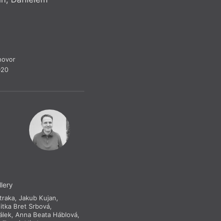
hovor
020
llery
traka
,
Jakub Kujan
,
Jitka Bret Srbová
,
álek
,
Anna Beata Háblová
,