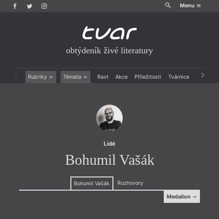
Menu
obtýdeník živé literatury
Rubriky
Témata
Ravt
Akce
Příležitosti
Tvárnice
Archiv
Beletrie
Ženy v katolické literatuře
Drobná publicistika
Právě vychází
Esejistika
Mauzoleum
Recenze a reflexe
Divadlo
Reportáže
Historie kolonialismu
Rozhovory
Dokument
Lidé
Výroční ceny
Bohumil Vašák
Rozhovory
Bohumil Vašák
Medailon
Medailon
O práci grafického designéra Bohumila Vašáka se