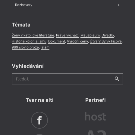
Literární zítřky
,
Reportáž
,
Literární život
,
Divadlo
,
Kritický ohlas
,
Rozhovory
Celá rubrika
Rozhovor
,
Anketa
,
Celá rubrika
Témata
Ženy v katolické literatuře
,
Právě vychází
,
Mauzoleum
,
Divadlo
,
Historie kolonialismu
,
Dokument
,
Výroční ceny
,
Útvary Sylvy Ficové
,
969 slov o próze
,
Islám
Vyhledávání
Tvar na síti
Partneři