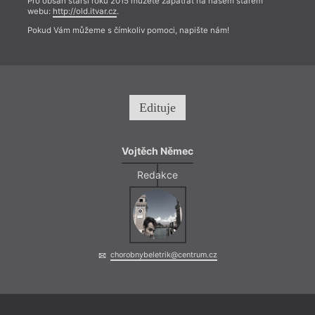
Pro obsah starší roku 2015 můžete zapátrat na našem starém
webu:
http://old.itvar.cz
.
Pokud Vám můžeme s čímkoliv pomoci, napište nám!
Edituje
Vojtěch Němec
Redakce
chorobnybeletrik@centrum.cz