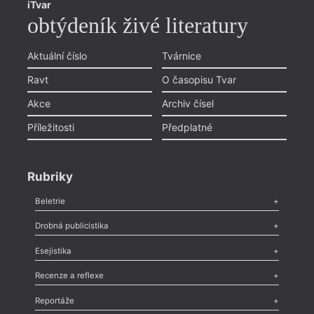
iTvar
obtýdeník živé literatury
Aktuální číslo
Tvárnice
Ravt
O časopisu Tvar
Akce
Archiv čísel
Příležitosti
Předplatné
Rubriky
Beletrie
Poezie
,
Próza
,
Dokumenty
,
Drama
,
Celá rubrika
Drobná publicistika
Odlesk
,
Zasláno
,
Nezařazené
,
Novinky v Tvaru
,
Slovo
,
Výročí
,
Esejistika
Nekrolog
,
Glosa
,
Sloupek
,
Pozvánka
,
Literární soutěž
,
Komentář
,
Celá rubrika
Esej
,
Pádlo
,
Úvaha
,
Texty
,
Studie
,
Celá rubrika
Recenze a reflexe
Recenze
,
Dvakrát
,
Horké párky
,
969 slov o próze
,
Reportáže
Méně slov o próze
,
Celá rubrika