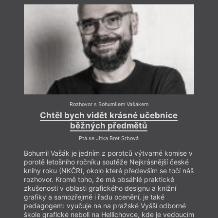
více dozvíte například zde:
https://vasak.online/
Rozhovor s Bohumilem Vašákem
Chtěl bych vidět krásné učebnice
běžných předmětů
Ptá se Jitka Bret Srbová
Bohumil Vašák je jedním z porotců výtvarné komise v
Bohum
porotě letošního ročníku soutěže Nejkrásnější české
porot
knihy roku (NKČR), okolo které především se točí náš
knihy
rozhovor. Kromě toho, že má obsáhlé praktické
rozho
zkušenosti v oblasti grafického designu a knižní
zkuše
grafiky a samozřejmě i řadu ocenění, je také
grafi
pedagogem: vyučuje na na pražské Vyšší odborné
pedag
škole grafické neboli na Hellichovce, kde je vedoucím
škole