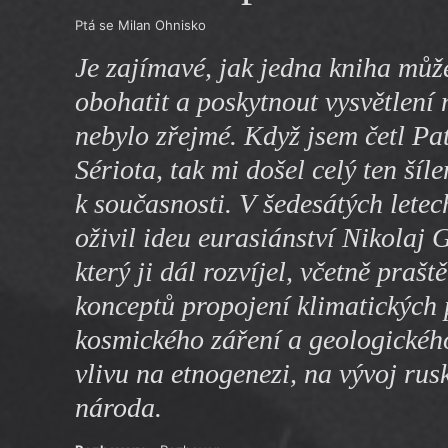
Výroční cen
Ptá se Milan Ohnisko
Je zajímavé, jak jedna kniha můž
obohatit a poskytnout vysvětlení
nebylo zřejmé. Když jsem četl Pa
Sériota, tak mi došel celý ten šíl
k současnosti. V šedesátých lete
oživil ideu eurasiánství Nikolaj 
který ji dál rozvíjel, včetně prašt
konceptů propojení klimatických
kosmického záření a geologickéh
vlivu na etnogenezi, na vývoj rus
národa.