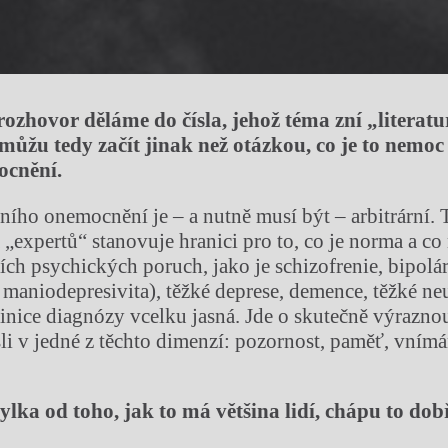
 rozhovor děláme do čísla, jehož téma zní „literat
můžu tedy začít jinak než otázkou, co je to nemoc
ocnění.
ního onemocnění je – a nutně musí být – arbitrární.
„expertů“ stanovuje hranici pro to, co je norma a co 
ích psychických poruch, jako je schizofrenie, bipolár
 maniodepresivita), těžké deprese, demence, těžké ne
finice diagnózy vcelku jasná. Jde o skutečně výrazn
i v jedné z těchto dimenzí: pozornost, paměť, vnímá
lka od toho, jak to má většina lidí, chápu to dob