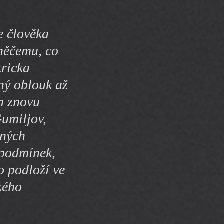
y
e člověka
 něčemu, co
tricka
ený oblouk až
ch znovu
Gumiljov,
ěných
 podmínek,
o podloží ve
kého