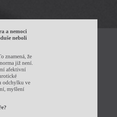
ura a nemoci
 duše neboli
 To znamená, že
norma již není.
ní afektivní
urotické
ou odchylku ve
ní, myšlení
ře?