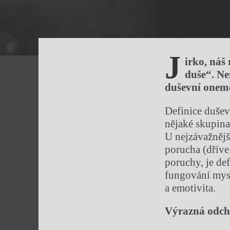
J
irko, náš
duše“. Ne
duševní onem
Definice dušev
nějaké skupina 
U nejzávažnějš
porucha (dříve
poruchy, je de
fungování mysl
a emotivita.
Výrazná odchy