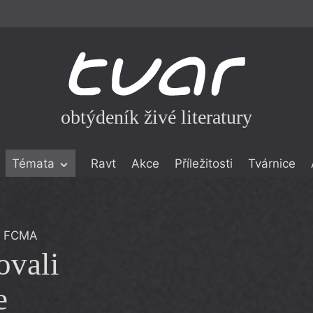
obtýdeník živé literatury
Témata
Ravt
Akce
Příležitosti
Tvárnice
ické literatuře
icistika
zí
., FCMA
ovali
eflexe
onialismu
e