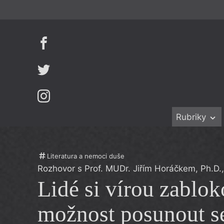
Rubriky
Beletrie
Ženy v katol
Drobná publ
Právě vychá
Literatura a nemoci duše
Rozhovor s Prof. MUDr. Jiřím Horáčkem, Ph.D
Esejistika
Mauzoleum
Lidé si vírou zablok
Recenze a r
Divadlo
Reportáže
Historie kol
možnost posunout s
Rozhovory
Dokument