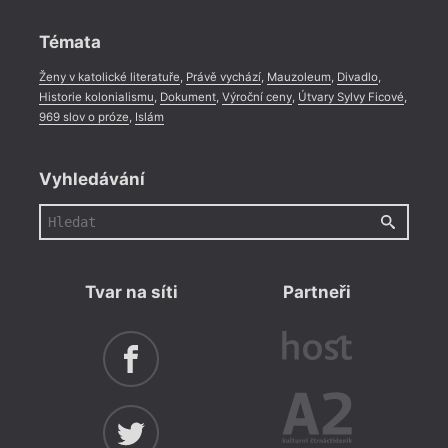
Rozhovor
,
Anketa
,
Celá rubrika
Témata
Ženy v katolické literatuře
,
Právě vychází
,
Mauzoleum
,
Divadlo
,
Historie kolonialismu
,
Dokument
,
Výroční ceny
,
Útvary Sylvy Ficové
,
969 slov o próze
,
Islám
Vyhledávání
Tvar na síti
Partneři