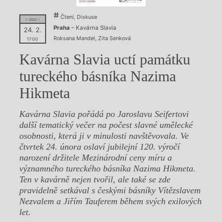
Čtení, Diskuse
= 2022 =
Praha
– Kavárna Slavia
24. 2.
Roksana Mandel
,
Zita Senková
17:00
Kavárna Slavia uctí památku
tureckého básníka Nazima
Hikmeta
Kavárna Slavia pořádá po Jaroslavu Seifertovi
další tematický večer na počest slavné umělecké
osobnosti, která ji v minulosti navštěvovala. Ve
čtvrtek 24. února oslaví jubilejní 120. výročí
narození držitele Mezinárodní ceny míru a
významného tureckého básníka Nazima Hikmeta.
Ten v kavárně nejen tvořil, ale také se zde
pravidelně setkával s českými básníky Vítězslavem
Nezvalem a Jiřím Tauferem během svých exilových
let.