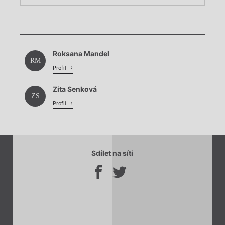
Chviličku.
Chviličku.
Načítá se.
Roksana Mandel
Načítá se.
RM
Profil
Zita Senková
ZS
Profil
Sdílet na síti