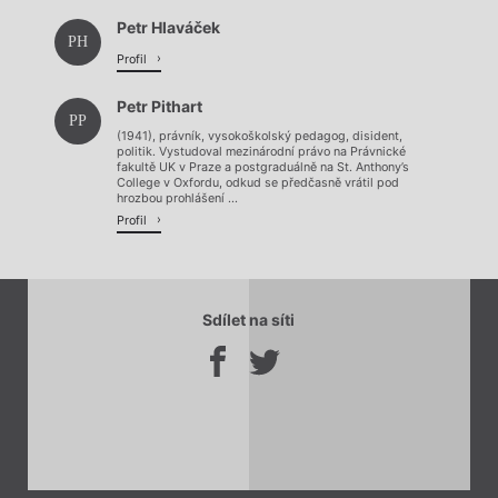
Petr Hlaváček
PH
Profil
Petr Pithart
PP
(1941), právník, vysokoškolský pedagog, disident,
politik. Vystudoval mezinárodní právo na Právnické
fakultě UK v Praze a postgraduálně na St. Anthony’s
College v Oxfordu, odkud se předčasně vrátil pod
hrozbou prohlášení ...
Profil
Sdílet na síti