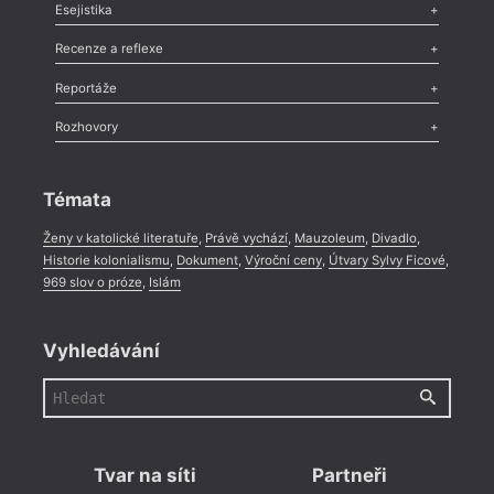
Odlesk
,
Zasláno
,
Nezařazené
,
Novinky v Tvaru
,
Slovo
,
Výročí
,
Esejistika
Nekrolog
,
Glosa
,
Sloupek
,
Pozvánka
,
Literární soutěž
,
Komentář
,
Celá rubrika
Esej
,
Pádlo
,
Úvaha
,
Texty
,
Studie
,
Celá rubrika
Recenze a reflexe
Recenze
,
Dvakrát
,
Horké párky
,
969 slov o próze
,
Reportáže
Méně slov o próze
,
Celá rubrika
Literární zítřky
,
Reportáž
,
Literární život
,
Divadlo
,
Kritický ohlas
,
Rozhovory
Celá rubrika
Rozhovor
,
Anketa
,
Celá rubrika
Témata
Ženy v katolické literatuře
,
Právě vychází
,
Mauzoleum
,
Divadlo
,
Historie kolonialismu
,
Dokument
,
Výroční ceny
,
Útvary Sylvy Ficové
,
969 slov o próze
,
Islám
Vyhledávání
Tvar na síti
Partneři