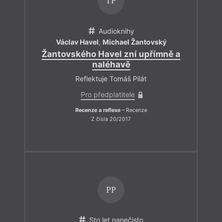
TP
Audioknihy
Václav Havel
,
Michael Žantovský
Žantovského Havel zní upřímně a
naléhavě
Reflektuje Tomáš Pilát
Pro předplatitele
Recenze a reflexe
– Recenze
Z čísla 20/2017
PP
Sto let nanečisto