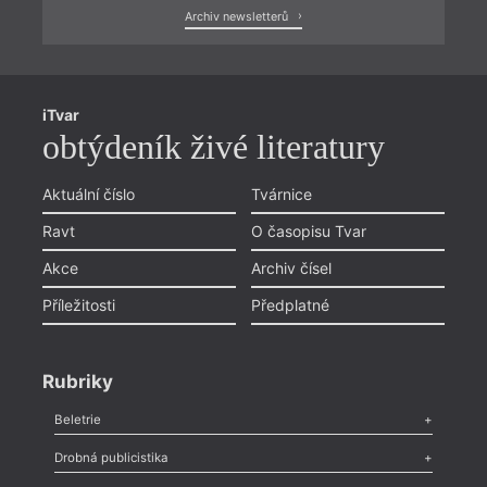
Archiv newsletterů
iTvar
obtýdeník živé literatury
Aktuální číslo
Tvárnice
Ravt
O časopisu Tvar
Akce
Archiv čísel
Příležitosti
Předplatné
Rubriky
Beletrie
Poezie
,
Próza
,
Dokumenty
,
Drama
,
Celá rubrika
Drobná publicistika