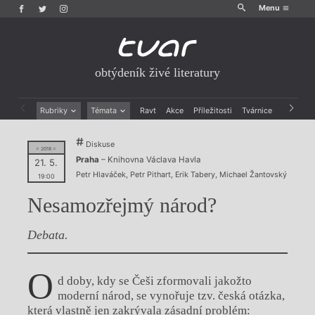
Menu
obtýdeník živé literatury
Rubriky
Témata
Ravt
Akce
Příležitosti
Tvárnice
Archiv
Beletrie
Ženy v katolické literatuře
Diskuse
Drobná publicistika
Právě vychází
= 2018 =
Praha
– Knihovna Václava Havla
Esejistika
Mauzoleum
21. 5.
Petr Hlaváček
,
Petr Pithart
,
Erik Tabery
,
Michael Žantovský
Recenze a reflexe
Divadlo
19:00
Reportáže
Historie kolonialismu
Nesamozřejmý národ?
Rozhovory
Dokument
Výroční ceny
Debata.
O
d doby, kdy se Češi zformovali jakožto
moderní národ, se vynořuje tzv. česká otázka,
která vlastně jen zakrývala zásadní problém: