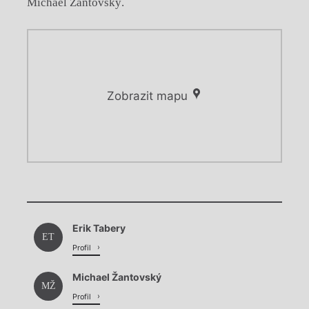
Michael Žantovský.
Zobrazit mapu
Chviličku.
Chviličku.
Načítá se.
Erik Tabery
Načítá se.
ET
Profil
Michael Žantovský
MŽ
Profil