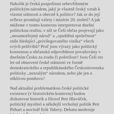
Nakolik je česká pospolitost sebevědomým
politickým národem, jaký je vlastně český vztah k
vlastní státnosti a obecně k politice? Jak se do její
reflexe promítají vzlety i mizérie 20. století? A jak
můžeme v tomto kontextu interpretovat dnešní
politickou realitu, v níž se Češi občas projevují jako
„nesamozřejmý národ“ a „opuštěná společnost“
stále hledající „privilegovaného viníka“ všech
svých průšvihů? Proč jsou výrazy jako politický
konsensus a občanská odpovědnost považovány v
dnešním Česku za zradu či pošetilost? Jsou Češi sto
let od obnovení české státnosti ve formě
demokratického a republikánského Československa
politicky „nezralým“ národem, nebo jde jen o
ošklivou pomluvu?
Nad aktuální problematikou české politické
existence (v historickém kontextu) budou
diskutovat historik a filosof Petr Hlaváček,
politický myslitel a někdejší vrcholný politik Petr
Pithart a novinář Erik Tabery. Debatu moderuje