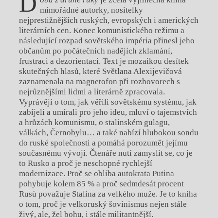
D
mimořádné autorky, nositelky
nejprestižnějších ruských, evropských i amerických
literárních cen. Konec komunistického režimu a
následující rozpad sovětského impéria přinesl jeho
občanům po počátečních nadějích zklamání,
frustraci a dezorientaci. Text je mozaikou desítek
skutečných hlasů, které Světlana Alexijevičová
zaznamenala na magnetofon při rozhovorech s
nejrůznějšími lidmi a literárně zpracovala.
Vyprávějí o tom, jak věřili sovětskému systému, jak
zabíjeli a umírali pro jeho ideu, mluví o tajemstvích
a hrůzách komunismu, o stalinském gulagu,
válkách, Černobylu… a také nabízí hlubokou sondu
do ruské společnosti a pomáhá porozumět jejímu
současnému vývoji. Čtenáře nutí zamyslit se, co je
to Rusko a proč je neschopné rychlejší
modernizace. Proč se obliba autokrata Putina
pohybuje kolem 85 % a proč sedmdesát procent
Rusů považuje Stalina za velkého muže. Je to kniha
o tom, proč je velkoruský šovinismus nejen stále
živý, ale, žel bohu, i stále militantnější.