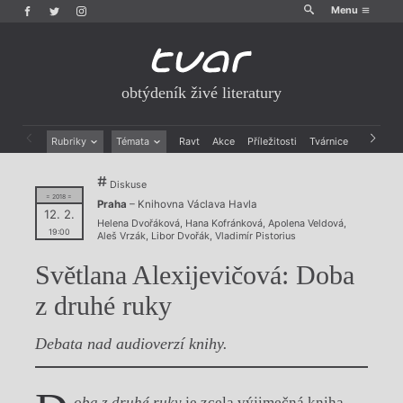
Menu
obtýdeník živé literatury
Rubriky
Témata
Ravt
Akce
Příležitosti
Tvárnice
Archiv
Beletrie
Ženy v katolické literatuře
Diskuse
Drobná publicistika
Právě vychází
= 2018 =
Praha
– Knihovna Václava Havla
Esejistika
Mauzoleum
12. 2.
Helena Dvořáková
,
Hana Kofránková
,
Apolena Veldová
,
Recenze a reflexe
Divadlo
19:00
Aleš Vrzák
,
Libor Dvořák
,
Vladimír Pistorius
Reportáže
Historie kolonialismu
Rozhovory
Dokument
Světlana Alexijevičová: Doba
Výroční ceny
z druhé ruky
Debata nad audioverzí knihy.
oba z druhé ruky
je zcela výjimečná kniha