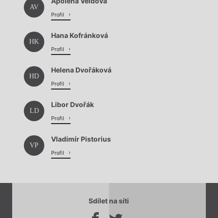
Apolena Veldová
AV
Profil
Hana Kofránková
HK
Profil
Helena Dvořáková
HD
Profil
Libor Dvořák
LD
Profil
Vladimír Pistorius
VP
Profil
Sdílet na síti