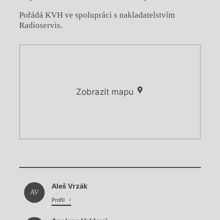
Pořádá KVH ve spolupráci s nakladatelstvím
Radioservis.
Zobrazit mapu
Chviličku.
Chviličku.
Načítá se.
Aleš Vrzák
Načítá se.
AV
Profil