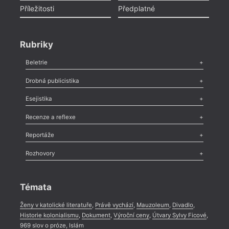
Příležitosti
Předplatné
Rubriky
Beletrie
Poezie
,
Próza
,
Dokumenty
,
Drama
,
Celá rubrika
Drobná publicistika
Odlesk
,
Zasláno
,
Nezařazené
,
Novinky v Tvaru
,
Slovo
,
Výročí
,
Esejistika
Nekrolog
,
Glosa
,
Sloupek
,
Pozvánka
,
Literární soutěž
,
Komentář
,
Celá rubrika
Esej
,
Pádlo
,
Úvaha
,
Texty
,
Studie
,
Celá rubrika
Recenze a reflexe
Recenze
,
Dvakrát
,
Horké párky
,
969 slov o próze
,
Reportáže
Méně slov o próze
,
Celá rubrika
Literární zítřky
,
Reportáž
,
Literární život
,
Divadlo
,
Kritický ohlas
,
Rozhovory
Celá rubrika
Rozhovor
,
Anketa
,
Celá rubrika
Témata
Ženy v katolické literatuře
,
Právě vychází
,
Mauzoleum
,
Divadlo
,
Historie kolonialismu
,
Dokument
,
Výroční ceny
,
Útvary Sylvy Ficové
,
969 slov o próze
,
Islám