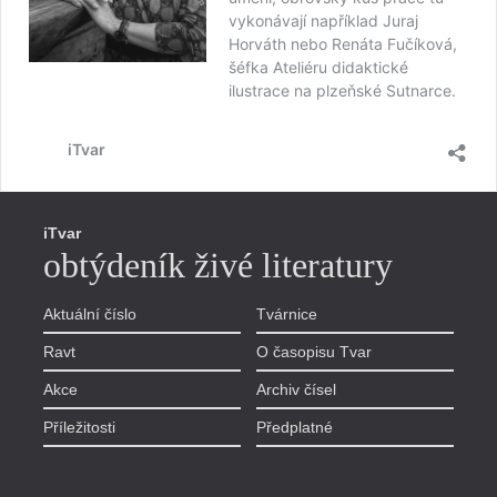
vykonávají například Juraj
Horváth nebo Renáta Fučíková,
šéfka Ateliéru didaktické
ilustrace na plzeňské Sutnarce.
iTvar
iTvar
obtýdeník živé literatury
Aktuální číslo
Tvárnice
Ravt
O časopisu Tvar
Akce
Archiv čísel
Příležitosti
Předplatné