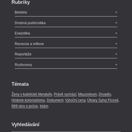
Rubriky
Beletrie
Poezie
,
Próza
,
Dokumenty
,
Drama
,
Celá rubrika
Drobná publicistika
Odlesk
,
Zasláno
,
Nezařazené
,
Novinky v Tvaru
,
Slovo
,
Výročí
,
Esejistika
Nekrolog
,
Glosa
,
Sloupek
,
Pozvánka
,
Literární soutěž
,
Komentář
,
Celá rubrika
Esej
,
Pádlo
,
Úvaha
,
Texty
,
Studie
,
Celá rubrika
Recenze a reflexe
Recenze
,
Dvakrát
,
Horké párky
,
969 slov o próze
,
Reportáže
Méně slov o próze
,
Celá rubrika
Literární zítřky
,
Reportáž
,
Literární život
,
Divadlo
,
Rozhovory
Kritický ohlas
,
Celá rubrika
Rozhovor
,
Anketa
,
Celá rubrika
Témata
Ženy v katolické literatuře
,
Právě vychází
,
Mauzoleum
,
Divadlo
,
Historie kolonialismu
,
Dokument
,
Výroční ceny
,
Útvary Sylvy Ficové
,
969 slov o próze
,
Islám
Vyhledávání