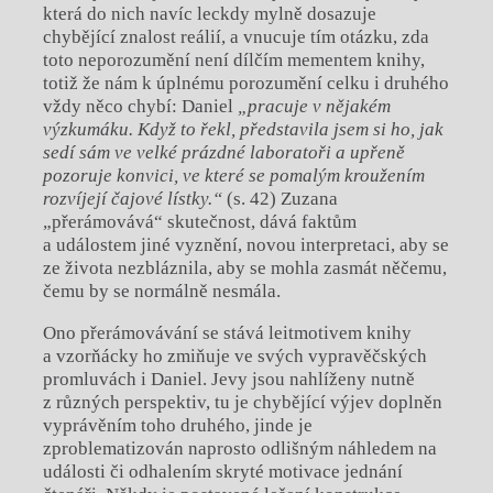
která do nich navíc leckdy mylně dosazuje
chybějící znalost reálií, a vnucuje tím otázku, zda
toto neporozumění není dílčím mementem knihy,
totiž že nám k úplnému porozumění celku i druhého
vždy něco chybí: Daniel
„pracuje v nějakém
výzkumáku. Když to řekl, představila jsem si ho, jak
sedí sám ve velké prázdné laboratoři a upřeně
pozoruje konvici, ve které se pomalým kroužením
rozvíjejí čajové lístky.“
(s. 42) Zuzana
„přerámovává“ skutečnost, dává faktům
a událostem jiné vyznění, novou interpretaci, aby se
ze života nezbláznila, aby se mohla zasmát něčemu,
čemu by se normálně nesmála.
Ono přerámovávání se stává leitmotivem knihy
a vzorňácky ho zmiňuje ve svých vypravěčských
promluvách i Daniel. Jevy jsou nahlíženy nutně
z různých perspektiv, tu je chybějící výjev doplněn
vyprávěním toho druhého, jinde je
zproblematizován naprosto odlišným náhledem na
události či odhalením skryté motivace jednání