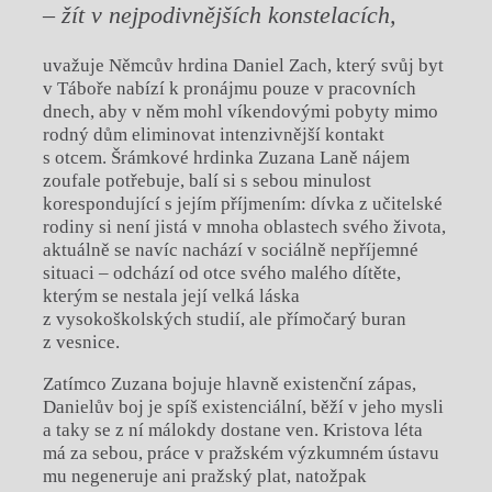
– žít v nejpodivnějších konstelacích,
uvažuje Němcův hrdina Daniel Zach, který svůj byt
v Táboře nabízí k pronájmu pouze v pracovních
dnech, aby v něm mohl víkendovými pobyty mimo
rodný dům eliminovat intenzivnější kontakt
s otcem. Šrámkové hrdinka Zuzana Laně nájem
zoufale potřebuje, balí si s sebou minulost
korespondující s jejím příjmením: dívka z učitelské
rodiny si není jistá v mnoha oblastech svého života,
aktuálně se navíc nachází v sociálně nepříjemné
situaci – odchází od otce svého malého dítěte,
kterým se nestala její velká láska
z vysokoškolských studií, ale přímočarý buran
z vesnice.
Zatímco Zuzana bojuje hlavně existenční zápas,
Danielův boj je spíš existenciální, běží v jeho mysli
a taky se z ní málokdy dostane ven. Kristova léta
má za sebou, práce v pražském výzkumném ústavu
mu negeneruje ani pražský plat, natožpak