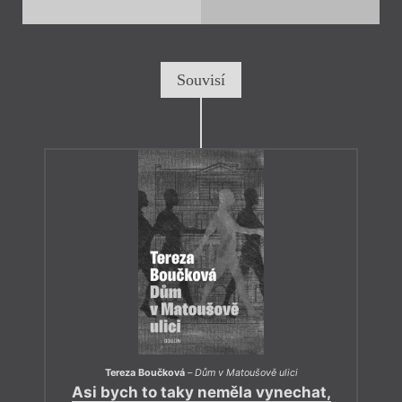
Souvisí
Tereza Boučková
–
Dům v Matoušově ulici
Asi bych to taky neměla vynechat,