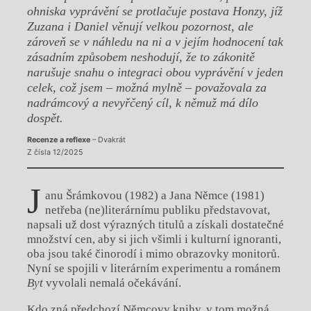
ohniska vyprávění se protlačuje postava Honzy, jíž
Zuzana i Daniel věnují velkou pozornost, ale
zároveň se v náhledu na ni a v jejím hodnocení tak
zásadním způsobem neshodují, že to zákonitě
narušuje snahu o integraci obou vyprávění v jeden
celek, což jsem – možná mylně – považovala za
nadrámcový a nevyřčený cíl, k němuž má dílo
dospět.
Recenze a reflexe
– Dvakrát
Z čísla 12/2025
J
anu Šrámkovou (1982) a Jana Němce (1981)
netřeba (ne)literárnímu publiku představovat,
napsali už dost výrazných titulů a získali dostatečné
množství cen, aby si jich všimli i kulturní ignoranti,
oba jsou také činorodí i mimo obrazovky monitorů.
Nyní se spojili v literárním experimentu a románem
Byt
vyvolali nemalá očekávání.
Kdo zná předchozí Němcovy knihy, v tom možná