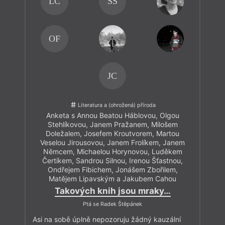
LČ
SS
OF
JC
Literatura a (ohrožená) příroda
Anketa s Annou Beatou Háblovou, Olgou
Stehlíkovou, Janem Pražanem, Milošem
Doležalem, Josefem Kroutvorem, Martou
Veselou Jirousovou, Janem Frolíkem, Janem
Němcem, Michaelou Horynovou, Luděkem
Čertíkem, Sandrou Silnou, Irenou Šťastnou,
Ondřejem Fibichem, Jonášem Zbořilem,
Matějem Lipavským a Jakubem Cahou
Takových knih jsou mraky…
Ptá se Radek Štěpánek
Asi na sobě úplně nepozoruju žádný kauzální