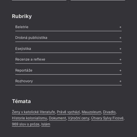
Rubriky
Beletrie
Poezie
,
Próza
,
Dokumenty
,
Drama
,
Celá rubrika
Drobná publicistika
Odlesk
,
Zasláno
,
Nezařazené
,
Novinky v Tvaru
,
Slovo
,
Výročí
,
Esejistika
Nekrolog
,
Glosa
,
Sloupek
,
Pozvánka
,
Literární soutěž
,
Komentář
,
Celá rubrika
Esej
,
Pádlo
,
Úvaha
,
Texty
,
Studie
,
Celá rubrika
Recenze a reflexe
Recenze
,
Dvakrát
,
Horké párky
,
969 slov o próze
,
Reportáže
Méně slov o próze
,
Celá rubrika
Literární zítřky
,
Reportáž
,
Literární život
,
Divadlo
,
Kritický ohlas
,
Rozhovory
Celá rubrika
Rozhovor
,
Anketa
,
Celá rubrika
Témata
Ženy v katolické literatuře
,
Právě vychází
,
Mauzoleum
,
Divadlo
,
Historie kolonialismu
,
Dokument
,
Výroční ceny
,
Útvary Sylvy Ficové
,
969 slov o próze
,
Islám