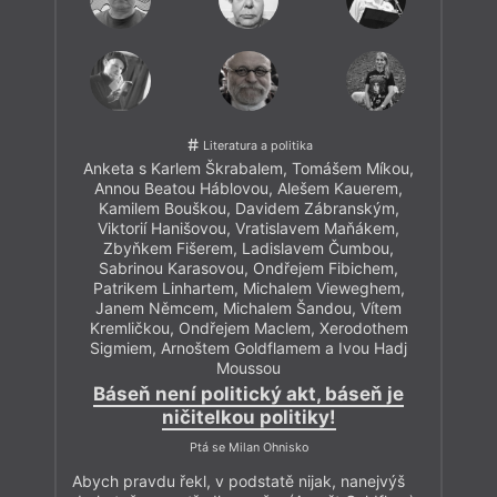
Literatura a politika
Anketa s Karlem Škrabalem, Tomášem Míkou,
Annou Beatou Háblovou, Alešem Kauerem,
Kamilem Bouškou, Davidem Zábranským,
Viktorií Hanišovou, Vratislavem Maňákem,
Zbyňkem Fišerem, Ladislavem Čumbou,
Sabrinou Karasovou, Ondřejem Fibichem,
Patrikem Linhartem, Michalem Vieweghem,
Janem Němcem, Michalem Šandou, Vítem
Kremličkou, Ondřejem Maclem, Xerodothem
Sigmiem, Arnoštem Goldflamem a Ivou Hadj
Moussou
Báseň není politický akt, báseň je
ničitelkou politiky!
Ptá se Milan Ohnisko
Abych pravdu řekl, v podstatě nijak, nanejvýš