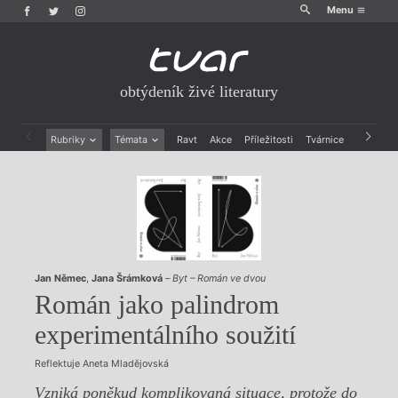
Menu
obtýdeník živé literatury
Rubriky
Témata
Ravt
Akce
Příležitosti
Tvárnice
Archiv
Beletrie
Ženy v katolické literatuře
Drobná publicistika
Právě vychází
Esejistika
Mauzoleum
Recenze a reflexe
Divadlo
Reportáže
Historie kolonialismu
Rozhovory
Dokument
Výroční ceny
Jan Němec
,
Jana Šrámková
–
Byt – Román ve dvou
Román jako palindrom
experimentálního soužití
Reflektuje Aneta Mladějovská
Vzniká poněkud komplikovaná situace, protože do