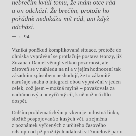
nebrečím kvůli tomu, že mám otce rád
a on odchází. Že brečím, protože ho
pořádně nedokážu mít rád, ani když
odchází.
s. 94
Vzniká poněkud komplikovaná situace, protože do
ohniska vyprávění se protlačuje postava Honzy, jíž
Zuzana i Daniel věnují velkou pozornost, ale
zároveň se v náhledu na ni a v jejím hodnocení tak
zásadním způsobem neshodují, že to zákonitě
narušuje snahu o integraci obou vyprávění v jeden
celek, což jsem – možná mylně – považovala za
nadrámcový a nevyřčený cíl, k němuž má dílo
dospět.
Dalším problematickým prvkem je milostná linka,
složitě pospojovaná z kusých vět, a zejména
z poznámek vyřčených z určitého časového
odstupu od již prožitých událostí v Danielově partu.