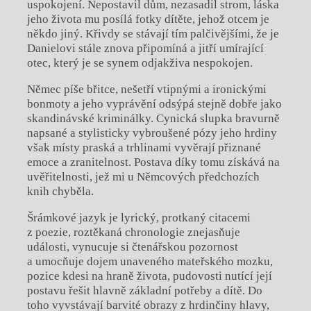
uspokojení. Nepostavil dům, nezasadil strom, láska
jeho života mu posílá fotky dítěte, jehož otcem je
někdo jiný. Křivdy se stávají tím palčivějšími, že je
Danielovi stále znova připomíná a jitří umírající
otec, který je se synem odjakživa nespokojen.
Němec píše břitce, nešetří vtipnými a ironickými
bonmoty a jeho vyprávění odsýpá stejně dobře jako
skandinávské kriminálky. Cynická slupka bravurně
napsané a stylisticky vybroušené pózy jeho hrdiny
však místy praská a trhlinami vyvěrají přiznané
emoce a zranitelnost. Postava díky tomu získává na
uvěřitelnosti, jež mi u Němcových předchozích
knih chyběla.
Šrámkové jazyk je lyrický, protkaný citacemi
z poezie, roztěkaná chronologie znejasňuje
události, vynucuje si čtenářskou pozornost
a umocňuje dojem unaveného mateřského mozku,
pozice kdesi na hraně života, pudovosti nutící její
postavu řešit hlavně základní potřeby a dítě. Do
toho vyvstávají barvité obrazy z hrdinčiny hlavy,