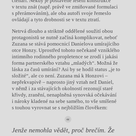
čtenáři. Někdy je postavené lešení konstrukce
v textu znát (např. právě ve zmiňované formulaci
s přerámováním), ale oba autoři svoje řemeslo
ovládají a tyto drobnosti se v textu ztratí.
Netrvá dlouho a striktně oddělené soužití obou
protagonistů se nutně začíná komplikovat, neboť
Zuzana se stává pomocnicí Danielova umírajícího
otce Honzy. Uprostřed tohoto nečekaně vzniklého
intimního rodinného propletence se zrodí i jakási
forma partnerského vztahu „mladých“. Možná že
láska za časů umírání? Asi by se hodil status „je to
složité“, ale co není. Zuzana má k Honzovi –
nepřekvapivě – naprosto jiný vztah než Daniel,
v němž i za stávajících okolností rezonují staré
křivdy, zranění, nenaplněná synovská očekávání
i nároky kladené na sebe samého, to vše smíšené
s touhou vyrovnat se s nejbližším člověkem:
Jenže nemohla vědět, proč brečím. Že