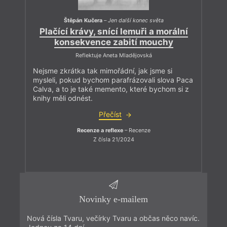
Štěpán Kučera
–
Jen další konec světa
Plačící krávy, snící lemuři a morální
konsekvence zabití mouchy
Reflektuje Aneta Mladějovská
Nejsme zkrátka tak mimořádní, jak jsme si
mysleli, pokud bychom parafrázovali slova Paca
Calva, a to je také memento, které bychom si z
knihy měli odnést.
Přečíst
Recenze a reflexe
– Recenze
Z čísla 21/2024
Novinky e-mailem
Nová čísla Tvaru, večírky Tvaru a občas něco navíc.