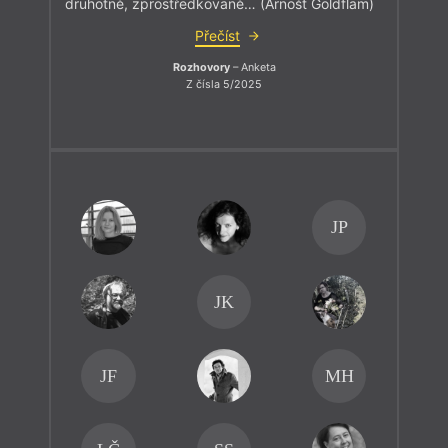
druhotně, zprostředkovaně… (Arnošt Goldflam)
Přečíst
Rozhovory
– Anketa
Z čísla 5/2025
JP
JK
JF
MH