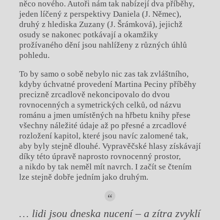
něco nového. Autoři nám tak nabízejí dva příběhy,
jeden líčený z perspektivy Daniela (J. Němec),
druhý z hlediska Zuzany (J. Šrámková), jejichž
osudy se nakonec potkávají a okamžiky
prožívaného dění jsou nahlíženy z různých úhlů
pohledu.
To by samo o sobě nebylo nic zas tak zvláštního,
kdyby úchvatné provedení Martina Peciny příběhy
precizně zrcadlově nekoncipovalo do dvou
rovnocenných a symetrických celků, od názvu
románu a jmen umístěných na hřbetu knihy přese
všechny náležité údaje až po přesné a zrcadlové
rozložení kapitol, které jsou navíc zalomené tak,
aby byly stejně dlouhé. Vypravěčské hlasy získávají
díky této úpravě naprosto rovnocenný prostor,
a nikdo by tak neměl mít navrch. I začít se čtením
lze stejně dobře jedním jako druhým.
… lidi jsou dneska nucení – a zítra zvyklí