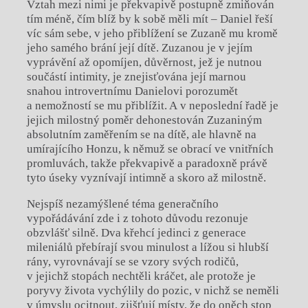
Vztah mezi nimi je překvapivě postupně zmiňován
tím méně, čím blíž by k sobě měli mít – Daniel řeší
víc sám sebe, v jeho přiblížení se Zuzaně mu kromě
jeho samého brání její dítě. Zuzanou je v jejím
vyprávění až opomíjen, důvěrnost, jež je nutnou
součástí intimity, je znejisťována její marnou
snahou introvertnímu Danielovi porozumět
a nemožností se mu přiblížit. A v neposlední řadě je
jejich milostný poměr dehonestován Zuzaniným
absolutním zaměřením se na dítě, ale hlavně na
umírajícího Honzu, k němuž se obrací ve vnitřních
promluvách, takže překvapivě a paradoxně právě
tyto úseky vyznívají intimně a skoro až milostně.
Nejspíš nezamýšlené téma generačního
vypořádávání zde i z tohoto důvodu rezonuje
obzvlášť silně. Dva křehcí jedinci z generace
mileniálů přebírají svou minulost a lížou si hlubší
rány, vyrovnávají se se vzory svých rodičů,
v jejichž stopách nechtěli kráčet, ale protože je
poryvy života vychýlily do pozic, v nichž se neměli
v úmyslu ocitnout, zjišťují místy, že do oněch stop