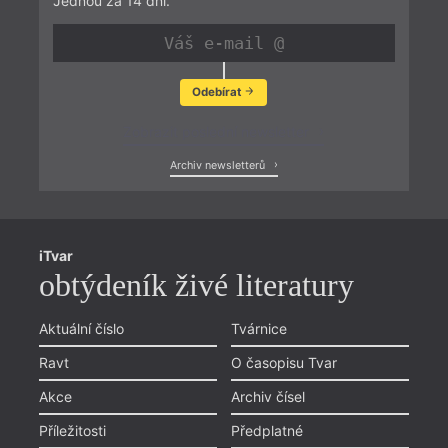
Jednou za 14 dní.
Odebírat
Zobrazit poslední newsletter
Archiv newsletterů
iTvar
obtýdeník živé literatury
Aktuální číslo
Tvárnice
Ravt
O časopisu Tvar
Akce
Archiv čísel
Příležitosti
Předplatné