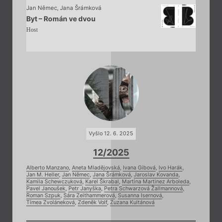
Jan Němec
,
Jana Šrámková
Byt – Román ve dvou
Host
Vyšlo 12. 6. 2025
12/2025
Alberto Manzano
,
Aneta Mladějovská
,
Ivana Gibová
,
Ivo Harák
,
Jan M. Heller
,
Jan Němec
,
Jana Šrámková
,
Jaroslav Kovanda
,
Kamila Schewczuková
,
Karel Škrabal
,
Martina Martinez Arboleda
,
Pavel Janoušek
,
Petr Janyška
,
Petra Schwarzová Žallmannová
,
Roman Szpuk
,
Sára Zeithammerová
,
Susanna Isernová
,
Tímea Zvoláneková
,
Zdeněk Volf
,
Zuzana Kultánová