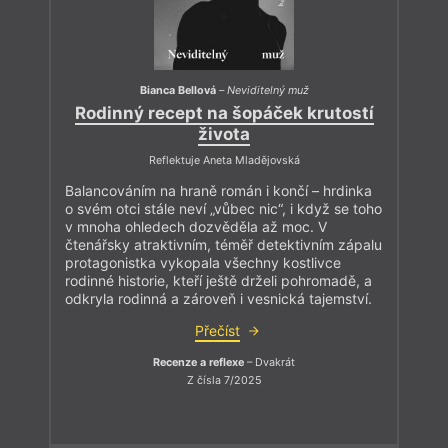
Bianca Bellová
–
Neviditelný muž
Rodinný recept na šopáček krutostí
života
Reflektuje Aneta Mladějovská
Balancováním na hraně román i končí – hrdinka
o svém otci stále neví „vůbec nic“, i když se toho
v mnoha ohledech dozvěděla až moc. V
čtenářsky atraktivním, téměř detektivním zápalu
protagonistka vykopala všechny kostlivce
rodinné historie, kteří ještě drželi pohromadě, a
odkryla rodinná a zároveň i vesnická tajemství.
Přečíst
Recenze a reflexe
– Dvakrát
Z čísla 7/2025