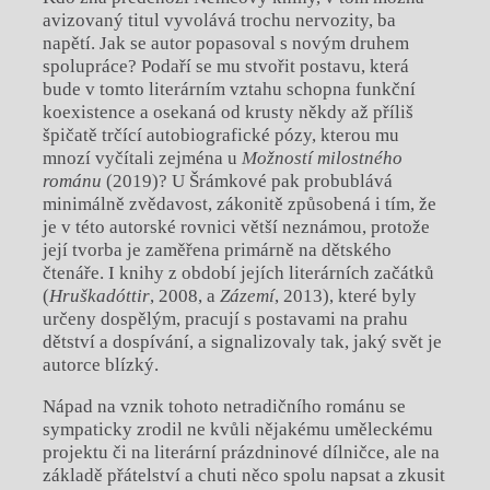
avizovaný titul vyvolává trochu nervozity, ba
napětí. Jak se autor popasoval s novým druhem
spolupráce? Podaří se mu stvořit postavu, která
bude v tomto literárním vztahu schopna funkční
koexistence a osekaná od krusty někdy až příliš
špičatě trčící autobiografické pózy, kterou mu
mnozí vyčítali zejména u
Možností milostného
románu
(2019)? U Šrámkové pak probublává
minimálně zvědavost, zákonitě způsobená i tím, že
je v této autorské rovnici větší neznámou, protože
její tvorba je zaměřena primárně na dětského
čtenáře. I knihy z období jejích literárních začátků
(
Hruškadóttir
, 2008, a
Zázemí
, 2013), které byly
určeny dospělým, pracují s postavami na prahu
dětství a dospívání, a signalizovaly tak, jaký svět je
autorce blízký.
Nápad na vznik tohoto netradičního románu se
sympaticky zrodil ne kvůli nějakému uměleckému
projektu či na literární prázdninové dílničce, ale na
základě přátelství a chuti něco spolu napsat a zkusit