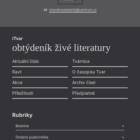
chorobnybeletrik@centrum.cz
iTvar
obtýdeník živé literatury
Aktuální číslo
Tvárnice
Ravt
O časopisu Tvar
Akce
Archiv čísel
Příležitosti
Předplatné
Rubriky
Beletrie
Poezie
,
Próza
,
Dokumenty
,
Drama
,
Celá rubrika
Drobná publicistika