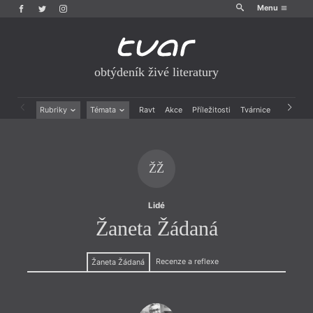
Menu
obtýdeník živé literatury
Rubriky
Témata
Ravt
Akce
Příležitosti
Tvárnice
Archiv
Beletrie
Ženy v katolické literatuře
Drobná publicistika
Právě vychází
Esejistika
Mauzoleum
ŽŽ
Recenze a reflexe
Divadlo
Reportáže
Historie kolonialismu
Rozhovory
Dokument
Lidé
Výroční ceny
Žaneta Žádaná
Recenze a reflexe
Žaneta Žádaná