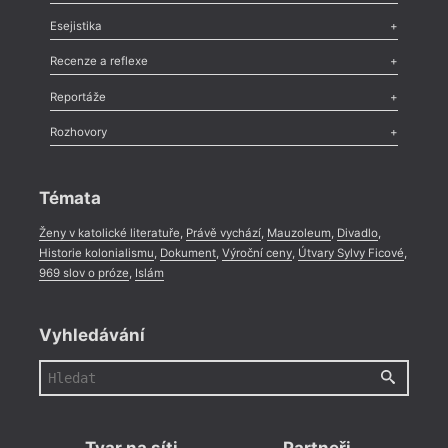
Odlesk
,
Zasláno
,
Nezařazené
,
Novinky v Tvaru
,
Slovo
,
Výročí
,
Esejistika
Nekrolog
,
Glosa
,
Sloupek
,
Pozvánka
,
Literární soutěž
,
Komentář
,
Celá rubrika
Esej
,
Pádlo
,
Úvaha
,
Texty
,
Studie
,
Celá rubrika
Recenze a reflexe
Recenze
,
Dvakrát
,
Horké párky
,
969 slov o próze
,
Reportáže
Méně slov o próze
,
Celá rubrika
Literární zítřky
,
Reportáž
,
Literární život
,
Divadlo
,
Kritický ohlas
,
Rozhovory
Celá rubrika
Rozhovor
,
Anketa
,
Celá rubrika
Témata
Ženy v katolické literatuře
,
Právě vychází
,
Mauzoleum
,
Divadlo
,
Historie kolonialismu
,
Dokument
,
Výroční ceny
,
Útvary Sylvy Ficové
,
969 slov o próze
,
Islám
Vyhledávání