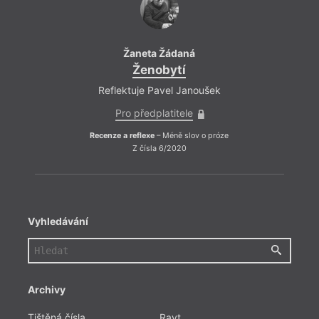
Žaneta Žádaná
Ženobytí
Reflektuje Pavel Janoušek
Refl
Pro předplatitele
Recenze a reflexe
– Méně slov o próze
Recenze
Z čísla 6/2020
Vyhledávání
Archivy
Tištěná čísla
Ravt