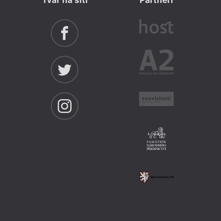
Tvar na síti
Partneři