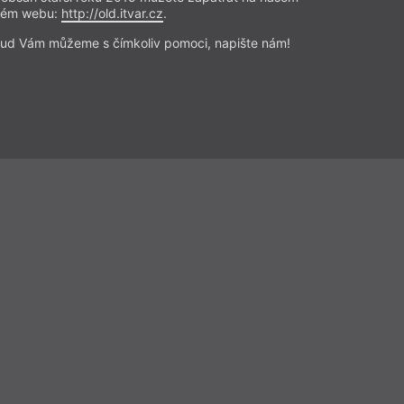
rém webu:
http://old.itvar.cz
.
ud Vám můžeme s čímkoliv pomoci, napište nám!