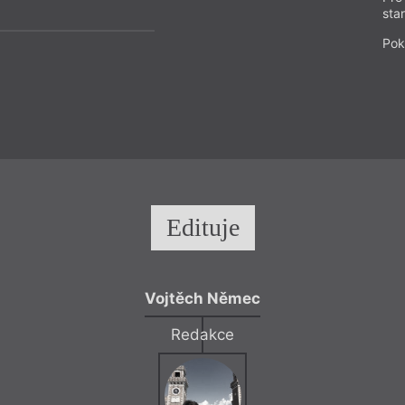
sta
Pok
Edituje
Vojtěch Němec
Redakce