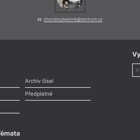
chorobnybeletrik@centrum.cz
Vy
Archiv čísel
Předplatné
Témata