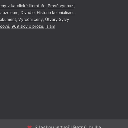
eny v katolické literatuře
,
Právě vychází
,
auzoleum
,
Divadlo
,
Historie kolonialismu
,
okument
,
Výroční ceny
,
Útvary Sylvy
icové
,
969 slov o próze
,
Islám
S láskou vytvořil Petr Cibulka