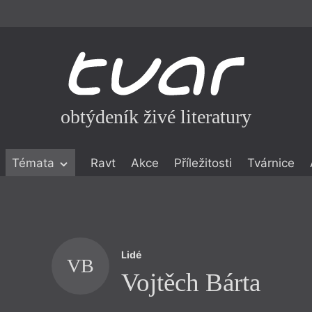
obtýdeník živé literatury
Témata
Ravt
Akce
Příležitosti
Tvárnice
ické literatuře
icistika
zí
Lidé
eflexe
VB
Vojtěch Bárta
onialismu