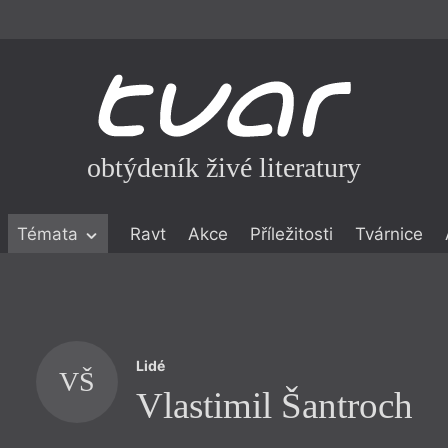
obtýdeník živé literatury
Témata
Ravt
Akce
Příležitosti
Tvárnice
ické literatuře
icistika
zí
Lidé
eflexe
VŠ
Vlastimil Šantroch
onialismu