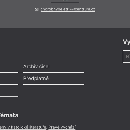
chorobnybeletrik@centrum.cz
Vy
Archiv čísel
Předplatné
Témata
eny v katolické literatuře
,
Právě vychází
,