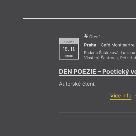
Výroční cen
Čtení
= 2019 =
Praha
– Café Montmartre
18. 11.
Radana Šatánková
,
Luciana
19:00
Vlastimil Šantroch
,
Petr Hu
DEN POEZIE – Poetický v
Autorské čtení.
Více info