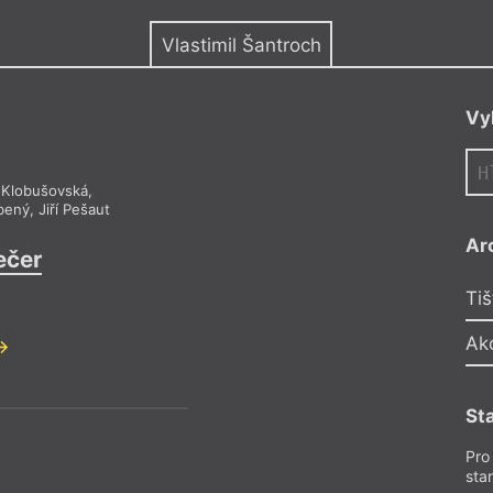
y
Vlastimil Šantroch
Vy
 Klobušovská
,
bený
,
Jiří Pešaut
Ar
ečer
Tiš
Ak
St
Pro
sta