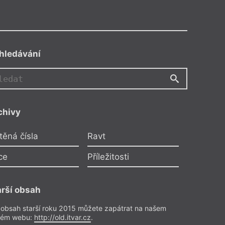
hledávání
chivy
těná čísla
Ravt
ce
Příležitosti
arší obsah
 obsah starší roku 2015 můžete zapátrat na našem
rém webu:
http://old.itvar.cz
.