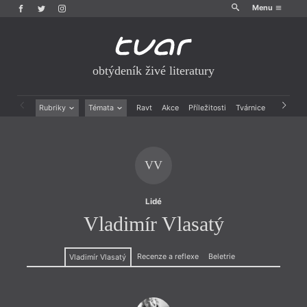
Menu
obtýdeník živé literatury
Rubriky
Témata
Ravt
Akce
Příležitosti
Tvárnice
Archiv
Beletrie
Ženy v katolické literatuře
Drobná publicistika
Právě vychází
Esejistika
Mauzoleum
VV
Recenze a reflexe
Divadlo
Reportáže
Historie kolonialismu
Rozhovory
Dokument
Lidé
Výroční ceny
Vladimír Vlasatý
Recenze a reflexe
Beletrie
Vladimír Vlasatý