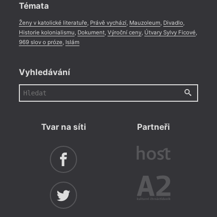
Témata
Ženy v katolické literatuře
,
Právě vychází
,
Mauzoleum
,
Divadlo
,
Historie kolonialismu
,
Dokument
,
Výroční ceny
,
Útvary Sylvy Ficové
,
969 slov o próze
,
Islám
Vyhledávání
Tvar na síti
Partneři