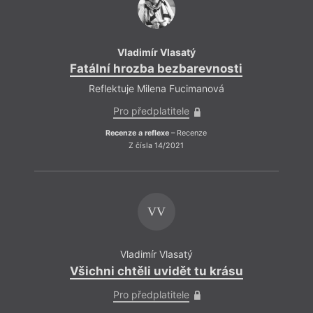
Vladimír Vlasatý
Fatální hrozba bezbarevnosti
Fatá
Reflektuje Milena Fucimanová
R
Pro předplatitele
Recenze a reflexe
– Recenze
Z čísla 14/2021
VV
Vladimír Vlasatý
Všichni chtěli uvidět tu krásu
Pro předplatitele