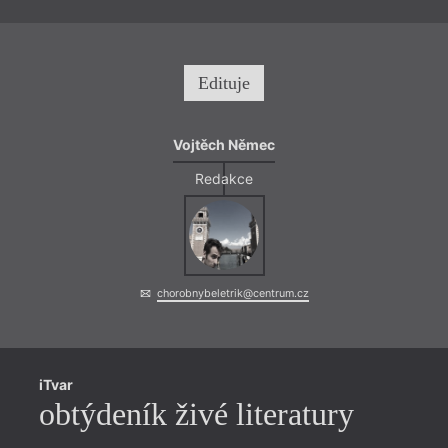
Edituje
Vojtěch Němec
Redakce
chorobnybeletrik@centrum.cz
iTvar
obtýdeník živé literatury