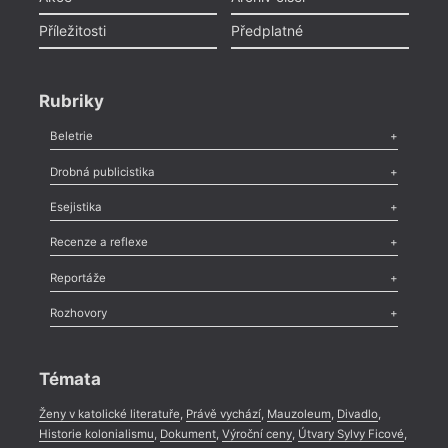
Příležitosti
Předplatné
Rubriky
Beletrie
Poezie
,
Próza
,
Dokumenty
,
Drama
,
Celá rubrika
Drobná publicistika
Odlesk
,
Zasláno
,
Nezařazené
,
Novinky v Tvaru
,
Slovo
,
Výročí
,
Esejistika
Nekrolog
,
Glosa
,
Sloupek
,
Pozvánka
,
Literární soutěž
,
Komentář
,
Celá rubrika
Esej
,
Pádlo
,
Úvaha
,
Texty
,
Studie
,
Celá rubrika
Recenze a reflexe
Recenze
,
Dvakrát
,
Horké párky
,
969 slov o próze
,
Reportáže
Méně slov o próze
,
Celá rubrika
Literární zítřky
,
Reportáž
,
Literární život
,
Divadlo
,
Kritický ohlas
,
Rozhovory
Celá rubrika
Rozhovor
,
Anketa
,
Celá rubrika
Témata
Ženy v katolické literatuře
,
Právě vychází
,
Mauzoleum
,
Divadlo
,
Historie kolonialismu
,
Dokument
,
Výroční ceny
,
Útvary Sylvy Ficové
,