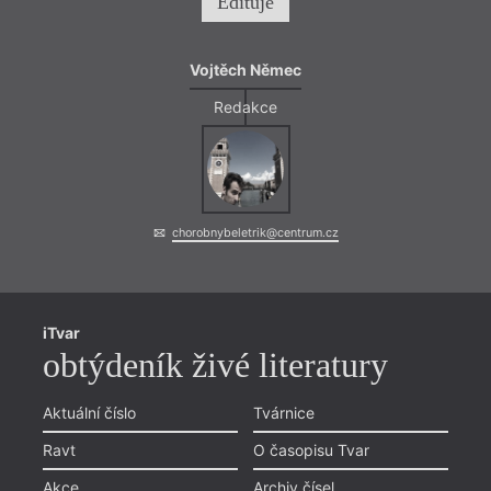
Edituje
Vojtěch Němec
Redakce
chorobnybeletrik@centrum.cz
iTvar
obtýdeník živé literatury
Aktuální číslo
Tvárnice
Ravt
O časopisu Tvar
Akce
Archiv čísel