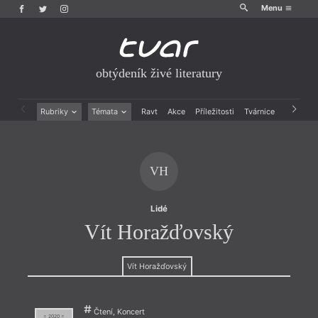
Menu
obtýdeník živé literatury
Rubriky
Témata
Ravt
Akce
Příležitosti
Tvárnice
Archiv
Beletrie
Ženy v katolické literatuře
Drobná publicistika
Právě vychází
Esejistika
Mauzoleum
VH
Recenze a reflexe
Divadlo
Reportáže
Historie kolonialismu
Rozhovory
Dokument
Lidé
Výroční ceny
Vít Horažďovský
Vít Horažďovský
Čtení, Koncert
= 2020 =