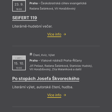
Praha
– Českobratrská církev evangelická
23. 9.
Radana Šatánková
,
Vít Horažďovský
18:00
SEIFERT 119
Literárně-hudební večer.
Více info
Čtení, Kvíz, Výlet
= 2017 =
Praha
– Vlakové nádraží Praha-Říčany
15. 10.
Jiří Pešaut
,
Radana Šatánková
,
Stanislav Hudský
,
10:00
Vít Horažďovský
,
Zita Malaníková
a další
Po stopách Josefa Škvoreckého
Literární výlet, autorské čtení, hudba.
Více info