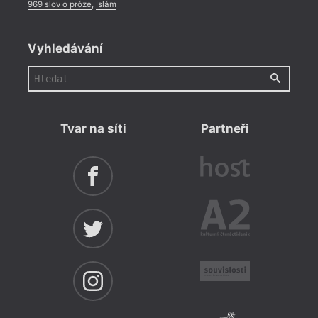
969 slov o próze
,
Islám
Vyhledávání
Tvar na síti
Partneři