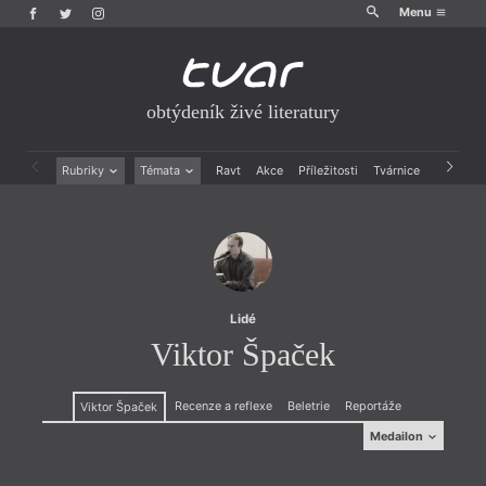
Menu
obtýdeník živé literatury
Rubriky
Témata
Ravt
Akce
Příležitosti
Tvárnice
Archiv
Beletrie
Ženy v katolické literatuře
Drobná publicistika
Právě vychází
Esejistika
Mauzoleum
Recenze a reflexe
Divadlo
Reportáže
Historie kolonialismu
Rozhovory
Dokument
Lidé
Výroční ceny
Viktor Špaček
Recenze a reflexe
Beletrie
Reportáže
Viktor Špaček
Medailon
Medailon
(1976), básník, prozaik, výtvarník. Vystudoval
(1976