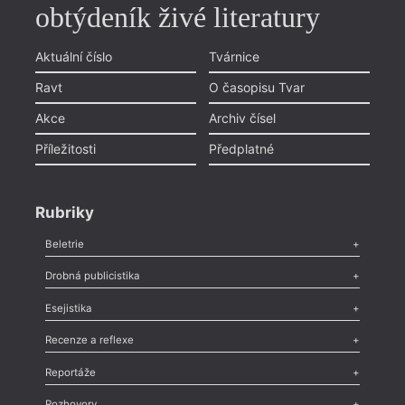
obtýdeník živé literatury
Aktuální číslo
Tvárnice
Ravt
O časopisu Tvar
Akce
Archiv čísel
Příležitosti
Předplatné
Rubriky
Beletrie
Poezie
,
Próza
,
Dokumenty
,
Drama
,
Celá rubrika
Drobná publicistika
Odlesk
,
Zasláno
,
Nezařazené
,
Novinky v Tvaru
,
Slovo
,
Výročí
,
Esejistika
Nekrolog
,
Glosa
,
Sloupek
,
Pozvánka
,
Literární soutěž
,
Komentář
,
Celá rubrika
Esej
,
Pádlo
,
Úvaha
,
Texty
,
Studie
,
Celá rubrika
Recenze a reflexe
Recenze
,
Dvakrát
,
Horké párky
,
969 slov o próze
,
Reportáže
Méně slov o próze
,
Celá rubrika
Literární zítřky
,
Reportáž
,
Literární život
,
Divadlo
,
Kritický ohlas
,
Rozhovory