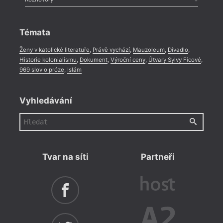
Celá rubrika
Rozhovor
,
Anketa
,
Celá rubrika
Témata
Ženy v katolické literatuře
,
Právě vychází
,
Mauzoleum
,
Divadlo
,
Historie kolonialismu
,
Dokument
,
Výroční ceny
,
Útvary Sylvy Ficové
,
969 slov o próze
,
Islám
Vyhledávání
Tvar na síti
Partneři