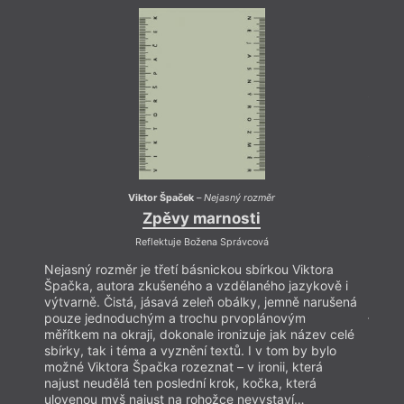
sochařství na VŠUP /ateliér Kurta Gebauera/,
socha
diplomoval v roce 2004. V roce 2007 publikoval
diplo
sbírku básní
Zmínky a případky
v nakladatelství
sbírk
Literární salon, v roce 2010 sbírku básní
Co drží
Liter
Nizozemí
v nakladatelství Fra. Jednotlivé básně mu
vyšly ve francouzštině, angličtině a italštině, je
Nizo
zastoupený v italské antologii mladé české poezie
mu vy
Rapporti di errore
(Mimesis 2010), v anglické
zasto
antologii
From a terrace in Prague
(Litteraria
Rappo
Pragensia 2011) a také v antologiích
Nejlepší české
básně 2011, 2012, 2013
(Host). Roku 2015 mu vyšla
antol
sbírka povídek
Něco cirkusového
(Dybbuk) a sbírka
Prage
Viktor Špaček
–
Nejasný rozměr
básní
Nejasný rozměr
(Perplex). Jeho jednotlivé
české
Zpěvy marnosti
povídky byly uveřejněny v časopisech Host, Haluze,
mu v
Pandora, Uni. Pracuje jako výtvarník návrhář,
Reflektuje Božena Správcová
(Dyb
knihovník, kurátor.
Nejasný rozměr je třetí básnickou sbírkou Viktora
Jeho 
Špačka, autora zkušeného a vzdělaného jazykově i
časop
výtvarně. Čistá, jásavá zeleň obálky, jemně narušená
jako 
pouze jednoduchým a trochu prvoplánovým
měřítkem na okraji, dokonale ironizuje jak název celé
sbírky, tak i téma a vyznění textů. I v tom by bylo
možné Viktora Špačka rozeznat – v ironii, která
najust neudělá ten poslední krok, kočka, která
ulovenou myš najust na rohožce nevystaví…