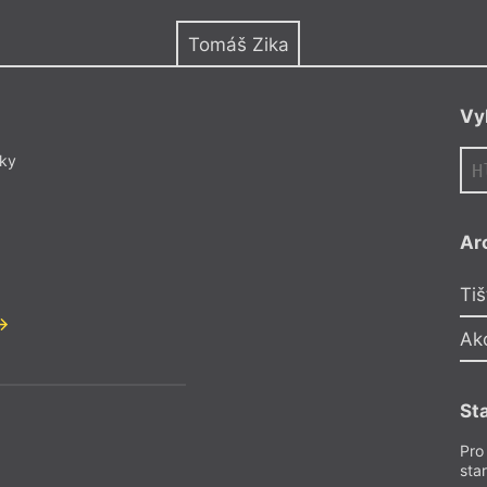
y
Tomáš Zika
Vy
dky
Ar
Tiš
Ak
St
Pro
sta