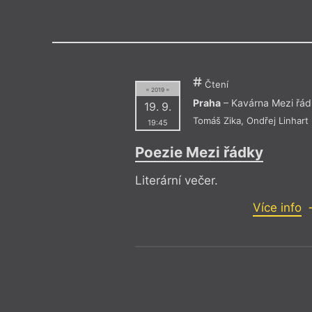
Výroční cen
Čtení
= 2019 =
Praha
– Kavárna Mezi řá
19. 9.
Tomáš Zika
,
Ondřej Linhart
19:45
Poezie Mezi řádky
Literární večer.
Více info