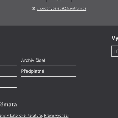
chorobnybeletrik@centrum.cz
Vy
Archiv čísel
Předplatné
Témata
eny v katolické literatuře
,
Právě vychází
,