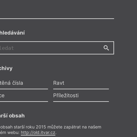
hledávání
chivy
těná čísla
Ravt
ce
Příležitosti
arší obsah
 obsah starší roku 2015 můžete zapátrat na našem
rém webu:
http://old.itvar.cz
.