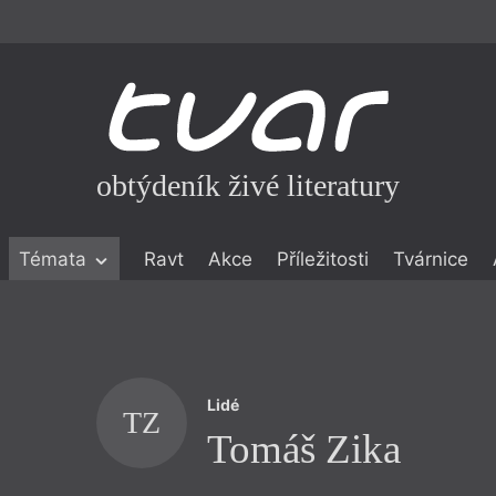
obtýdeník živé literatury
Témata
Ravt
Akce
Příležitosti
Tvárnice
ické literatuře
icistika
zí
Lidé
eflexe
TZ
Tomáš Zika
onialismu